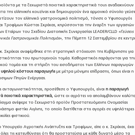
προϊόντα με τα ξεχωριστά ποιοτικά χαρακτηριστικά τους αναδεικνύουν
τα της ελληνικής κουζίνας και δημιουργούν ένα αρμονικό σύνολο γεύσ
τίζουν τον ελληνικό γαστρονομικό πολιτισμό, τόνισε ο Υφυπουργός
αι Τροφίμων Κώστας Σκρέκας, κηρύσσοντας την έναρξη των εργασιών
ων Εταίρων του Σχεδίου Διατοπικής Συνεργασίας LEADER/CLLD
«Γεύσεις
ληνικός Γαστρονομικός Πολιτισμός
», την Πέμπτη 12 Σεπτεμβρίου σε κεντρ
 κ. Σκρέκας αναφέρθηκε στη στρατηγική στόχευση της Κυβέρνησης για
στικότητας του πρωτογενούς τομέα. Καθοριστικός παράγοντας για τη
κού τομέα και τη στήριξη του εισοδήματος των Ελλήνων παραγωγών ε
υ υψηλού κόστους παραγωγής
με μέτρα μόνιμης επίδρασης, όπως είναι η
σιμων Πηγών Ενέργειας.
ς ανταγωνιστικότητας, προσέθεσε ο Υφυπουργός, είναι
η παραγωγή
ά ποιοτικά χαρακτηριστικά,
ώστε οι αγρότες να απολαμβάνουν καλύτε
άδειγμα ανέφερε το ξεχωριστό προϊόν Προστατευόμενης Ονομασίας
άσημο φιστίκι Αιγίνης, το οποίο διατίθεται στις αγορές σε υψηλότερες 
κιλίες φιστικιού.
 Υπουργείο Αγροτικής Ανάπτυξης και Τροφίμων, είπε ο κ. Σκρέκας, έχει
όλες τις κατευθύνσεις ότι θα προστατεύσει με κάθε δυνατό μέσο τα