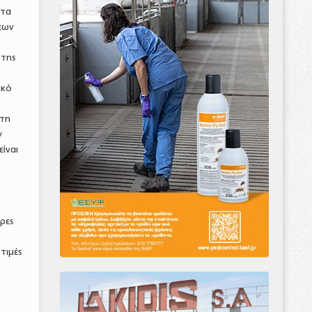
 τα
εων
 της
ικό
 τη
ν
ίναι
ρες
τιμές