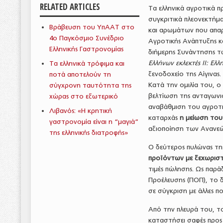
RELATED ARTICLES
Τα ελληνικά αγροτικά 
συγκριτικά πλεονεκτήμα
Βράβευση του ΥπΑΑΤ στο
και αρωμάτων που απαρ
4ο Παγκόσμιο Συνέδριο
Αγροτικής Ανάπτυξης κ
Ελληνικής Γαστρονομίας
διήμερης Συνάντησης τ
Ελλήνων εκλεκτές ΙΙ: Ελ
Τα ελληνικά τρόφιμα και
ξενοδοχείο της Αίγινας.
ποτά αποτελούν τη
Κατά την ομιλία του, ο
σύγχρονη ταυτότητα της
βελτίωση της ανταγωνι
χώρας στο εξωτερικό
αναβάθμιση του αγροτι
Λιβανός: «Η κρητική
καταρχάς
η μείωση το
γαστρονομία είναι η “μαγιά”
αξιοποίηση των Ανανεώ
της ελληνικής διατροφής»
Ο δεύτερος πυλώνας τη
προϊόντων με ξεχωριστ
τιμές πώλησης. Ως παρ
Προέλευσης (ΠΟΠ), το δι
σε σύγκριση με άλλες ποι
Από την πλευρά του, το
καταστήσει σαφές προς 