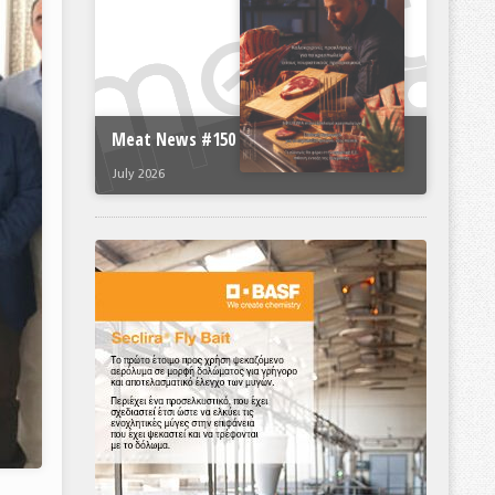
Meat News #150
July 2026