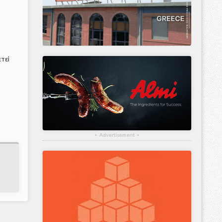
η
τεί
▴
Advertisement
▴