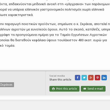
ϊόντα, επιδεικνύοντας μηδενική ανοχή στη «γάγγραινα» των παράνομων
ορεί να υπάρχει ελληνικός γαστρονομικός πολιτισμός χωρίς ελληνικά
λωσε χαρακτηριστικά.
την παραγωγή ποιοτικών προϊόντων, σημείωσε ο κ. Σκρέκας, αποτελεί 
ήνων αγροτών με ευνοϊκούς όρους. Αυτό το σκοπό, κατέληξε, υπηρε
εγράφη τις προηγούμενες ημέρες για το Ταμείο Εγγυήσεων Αγροτικών
ποίας θα διατεθούν κεφάλαια ύψους τουλάχιστον 400 εκατ. ευρώ για
κό τομέα.
Social media





Share this article
 Σκρέκας
Print this article
Send e-mail

✉