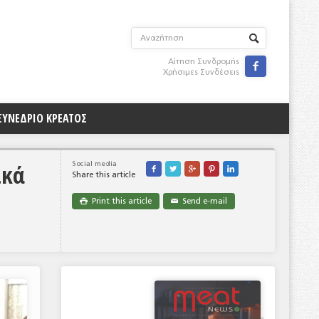
Αίτηση Συνδρομής

Χρήσιμες Συνδέσεις
ΣΥΝΕΔΡΙΟ ΚΡΕΑΤΟΣ
ικά
Social media





Share this article
Print this article
Send e-mail

✉