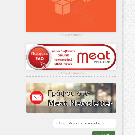
▴
Advertisement
▴
▴
Advertisement
▴