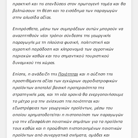
πρακτική και τις επενδύσεις στον πρωτογενή τομέα και θα
βελτιώσουν τη θέση και το εισόδημα των παραγωγών
στην αλυσίδα αξίας.
Επιπρόσθετα, μέσω των συμπράξεων αυτών μπορούν να
αναζητηθούν νέοι τρόποι σύνδεσης της γεωργικής
παραγωγής με τη πλούσια φυσική, πολιτιστική και
αγροτική παράδοση και κληρονομιά των αγροτικών
περιοχών καθώς και του σημαντικού τουριστικού
δυναμικού της χώρας.
Επίσης, η ανάδειξη της
Ποιότητας
και η αύξηση της
προστιθέμενης αξίας των εγχώριων αγροδιατροφικών
προϊόντων αποτελεί βασική προτεραιότητα της
στρατηγικής μας, και τη νέα χρονιά θα ενεργοποιήσουμε
το μέτρο για την ενίσχυση της ποιότητας και
εξωστρέφειας των γεωργικών προϊόντων, μέσω του
οποίου χρηματοδοτείται η πιστοποίηση των παραγωγών
για την εξασφάλιση ποιοτικών σημάτων για τα προϊόντα
τους καθώς και η προώθηση πιστοποιημένων ποιοτικών
προϊόντων από συνεργατικά σχήματα, ομάδες και