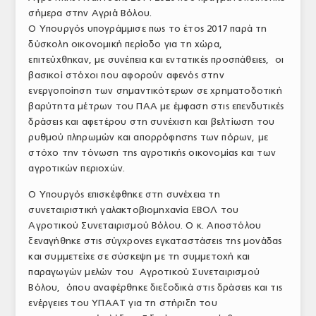
σήμερα στην Αγριά Βόλου.
ΤΟ ΠΕΡΙΟΔΙΚΟ
Ο Υπουργός υπογράμμισε πως το έτος 2017 παρά τη
Profile
δύσκολη οικονομική περίοδο για τη χώρα,
επιτεύχθηκαν, με συνέπεια και εντατικές προσπάθειες, οι
ΑΡΧΕΙΟ ΤΕΥΧΩΝ
βασικοί στόχοι που αφορούν αφενός στην
ενεργοποίηση των σημαντικότερων σε χρηματοδοτική
ΣΥΝΕΔΡΙΟ ΚΡΕΑΤΟΣ
βαρύτητα μέτρων του ΠΑΑ με έμφαση στις επενδυτικές
δράσεις και αφετέρου στη συνέχιση και βελτίωση του
ρυθμού πληρωμών και απορρόφησης των πόρων, με
στόχο την τόνωση της αγροτικής οικονομίας και των
αγροτικών περιοχών.
Ο Υπουργός επισκέφθηκε στη συνέχεια τη
συνεταιριστική γαλακτοβιομηχανία ΕΒΟΛ του
Αγροτικού Συνεταιρισμού Βόλου. Ο κ. Αποστόλου
ξεναγήθηκε στις σύγχρονες εγκαταστάσεις της μονάδας
και συμμετείχε σε σύσκεψη με τη συμμετοχή και
παραγωγών μελών του Αγροτικού Συνεταιρισμού
Βόλου, όπου αναφέρθηκε διεξοδικά στις δράσεις και τις
ενέργειες του ΥΠΑΑΤ για τη στήριξη του