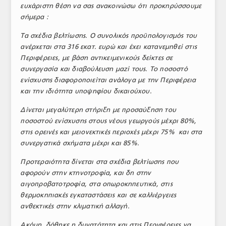
ευχάριστη θέση να σας ανακοινώσω ότι προκηρύσσουμε
σήμερα :
Τα σχέδια βελτίωσης. Ο συνολικός προϋπολογισμός του
ανέρχεται στα 316 εκατ. ευρώ και έχει κατανεμηθεί στις
Περιφέρειες, με βάση αντικειμενικούς δείκτες σε
συνεργασία και διαβούλευση μαζί τους. Το ποσοστό
ενίσχυσης διαφοροποιείται ανάλογα με την Περιφέρεια
και την ιδιότητα υποψηφίου δικαιούχου.
Δίνεται μεγαλύτερη στήριξη με προσαύξηση του
ποσοστού ενίσχυσης στους νέους γεωργούς μέχρι 80%,
στις ορεινές και μειονεκτικές περιοχές μέχρι 75% και στα
συνεργατικά σχήματα μέχρι και 85%.
Προτεραιότητα δίνεται στα σχέδια βελτίωσης που
αφορούν στην κτηνοτροφία, και δη στην
αιγοπροβατοτροφία, στα οπωροκηπευτικά, στις
θερμοκηπιακές εγκαταστάσεις και σε καλλιέργειες
ανθεκτικές στην κλιματική αλλαγή.
Ακόμη, δόθηκε η δυνατότητα και στις Περιφέρειες να