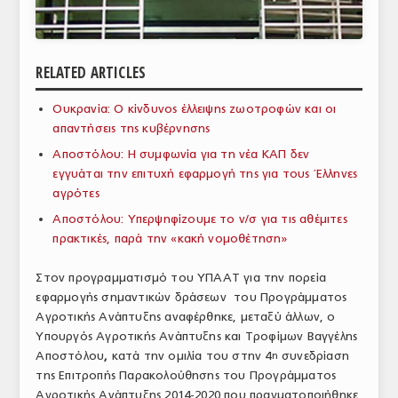
ΑΝΑΛΥΣΕΙΣ
ΕΜΠΟΡΙΚΟΣ ΚΑΤΑΛΟΓΟΣ
RELATED ARTICLES
ΠΑΡΑΓΩΓΗ & ΕΜΠΟΡΙΑ
Ουκρανία: Ο κίνδυνος έλλειψης ζωοτροφών και οι
απαντήσεις της κυβέρνησης
ΣΦΑΓΕΙΑ
Αποστόλου: Η συμφωνία για τη νέα ΚΑΠ δεν
ΠΡΩΤΕΣ ΥΛΕΣ
εγγυάται την επιτυχή εφαρμογή της για τους Έλληνες
αγρότες
ΕΞΟΠΛΙΣΜΟΣ
Αποστόλου: Υπερψηφίζουμε το ν/σ για τις αθέμιτες
πρακτικές, παρά την «κακή νομοθέτηση»
ΥΠΗΡΕΣΙΕΣ
ΕΜΠΟΡΙΚΟΙ ΑΝΤΙΠΡΟΣΩΠΟΙ
Στον προγραμματισμό του ΥΠΑΑΤ για την πορεία
εφαρμογής σημαντικών δράσεων του Προγράμματος
ΝΟΜΟΘΕΣΙΑ
Αγροτικής Ανάπτυξης αναφέρθηκε, μεταξύ άλλων, ο
Υπουργός Αγροτικής Ανάπτυξης και Τροφίμων Βαγγέλης
ΕΛΛΗΝΙΚΗ ΝΟΜΟΘΕΣΙΑ
Αποστόλου
,
κατά την ομιλία του στην 4
συνεδρίαση
η
της Επιτροπής Παρακολούθησης του Προγράμματος
ΕΥΡΩΠΑΪΚΗ ΝΟΜΟΘΕΣΙΑ
Αγροτικής Ανάπτυξης 2014-2020 που πραγματοποιήθηκε