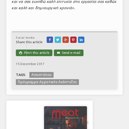
και να σας ευχηθώ καλή επιτυχία στις εργασίες σας καθώς
και καλή και δημιουργική χρονιά».
Social media





Share this article
Print this article
Send e-mail

✉
15 December 2017
Αποστόλου
TAGS:
Πρόγραμμα Αγροτικής Ανάπτυξης