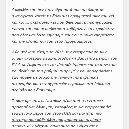
Ασφαλώς και δεν ήταν λίγα αυτά που πετύχαμε αν
αναλογιστεί κανείς τις δύσκολες πραγματικά οικονομικές
και κοινωνικές συνθήκες που βιώσαμε τα προηγούμενα
χρόνια και που αναπόφευκτα καθόριζαν το περιβάλλον
που όλοι μας λειτουργήσαμε και που φυσικά επηρέασαν
και την υλοποίηση του νέου Προγράμματος.
Δύο στόχους είχαμε το 2017, την ενεργοποίηση των
σημαντικότερων σε χρηματοδοτική βαρύτητα μέτρων του
ΠΑΑ με έμφαση στις επενδυτικές δράσεις και τη συνέχιση
και βελτίωση του ρυθμού πληρωμών και απορρόφησης
των πόρων με στόχο την τόνωση της αγροτικής
οικονομίας και των αγροτικών περιοχών στη δύσκολη
περίοδο που διανύουμε.
Σταθήκαμε συνεπείς, καθώς μέσα από τις εντατικές
προσπάθειες όλων μας, καταφέραμε να ενεργοποιηθεί
ένα μεγάλο μέρος του νέου ΠΑΑ και μάλιστα
πιο
σύντομα από κάθε άλλη προγραμματική περίοδο
,
σημαντικών μέτρων, όπως αυτό που είμαι στην