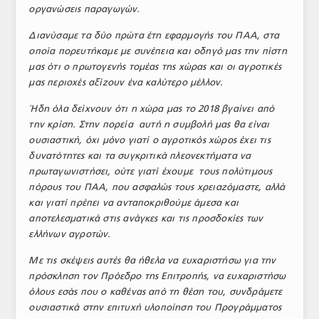
οργανώσεις παραγωγών.
Διανύσαμε τα δύο πρώτα έτη εφαρμογής του ΠΑΑ, στα
οποία πορευτήκαμε με συνέπεια και οδηγό μας την πίστη
μας ότι ο πρωτογενής τομέας της χώρας και οι αγροτικές
μας περιοχές αξίζουν ένα καλύτερο μέλλον.
Ήδη όλα δείχνουν ότι η χώρα μας το 2018 βγαίνει από
την κρίση. Στην πορεία αυτή η συμβολή μας θα είναι
ουσιαστική, όχι μόνο γιατί ο αγροτικός χώρος έχει τις
δυνατότητες και τα συγκριτικά πλεονεκτήματα να
πρωταγωνιστήσει, ούτε γιατί έχουμε τους πολύτιμους
πόρους του ΠΑΑ, που ασφαλώς τους χρειαζόμαστε, αλλά
και γιατί πρέπει να ανταποκριθούμε άμεσα και
αποτελεσματικά στις ανάγκες και τις προσδοκίες των
ελλήνων αγροτών.
Με τις σκέψεις αυτές θα ήθελα να ευχαριστήσω για την
πρόσκληση τον Πρόεδρο της Επιτροπής, να ευχαριστήσω
όλους εσάς που ο καθένας από τη θέση του, συνδράμετε
ουσιαστικά στην επιτυχή υλοποίηση του Προγράμματος