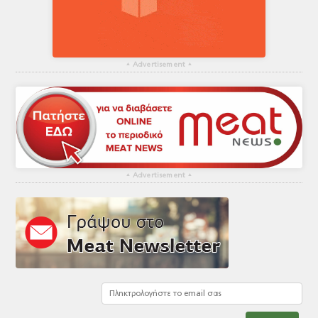
▴
Advertisement
▴
▴
Advertisement
▴