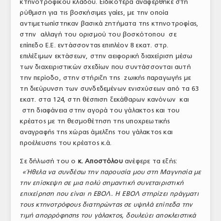
κτηνοτροφικού κλάδου. Ειδικότερα αναφέρθηκε στη
ρύθμιση για τις βοσκήσιμες γαίες, με την οποία
αντιμετωπίστηκαν βασικά ζητήματα της κτηνοτροφίας,
στην αλλαγή του ορισμού του βοσκότοπου σε
επίπεδο Ε.Ε. εντάσσοντας επιπλέον 8 εκατ. στρ.
επιλέξιμων εκτάσεων, στην αειφορική διαχείριση μέσω
των διαχειριστικών σχεδίων που συντάσσονται αυτή
την περίοδο, στην στήριξη της ζωικής παραγωγής με
τη διεύρυνση των συνδεδεμένων ενισχύσεων από τα 63
εκατ. στα 124, στη θέσπιση ξεκάθαρων κανόνων και
στη διαφάνεια στην αγορά του γάλακτος και του
κρέατος με τη θεσμοθέτηση της υποχρεωτικής
αναγραφής της χώρας άμελξης του γάλακτος και
προέλευσης του κρέατος κ.ά.
Σε δήλωσή του ο
κ.
Αποστόλου
ανέφερε τα εξής:
«Ήθελα να συνδέσω την παρουσία μου στη Μαγνησία με
την επίσκεψη σε μια πολύ σημαντική συνεταιριστική
επιχείρηση που είναι η ΕΒΟΛ. Η ΕΒΟΛ στηρίζει πράγματι
τους κτηνοτρόφους διατηρώντας σε υψηλά επίπεδα την
τιμή απορρόφησης του γάλακτος, δουλεύει αποκλειστικά