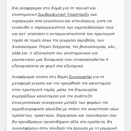
Και αναφέρομαι στις δομές για τη
τεχνική και
επιστημονική
Συμβουλευτική Υποστήριξη
των
παραγωγών από γεωπόνους και κτηνιάτρους, ώστε να
ενισχυθεί η παραγωγικότητα των εκμεταλλεύσεών τους
και κατ΄ επέκταση η ανταγωνιστικότητα του πρωτογενή
τομέα σε τομείς όπως της γεωργίας ακριβείας, των
Ανανεώσιμων Πηγών Ενέργειας, της βιοοικονομίας, κλπ.,
αλλά και η αξιοποίηση του επιστημονικού και
γεωτεχνικού μας δυναμικού που υποαπασχολείται ή
εξαναγκάζεται σε φυγή στο εξωτερικό.
Αναφέρομαι επίσης στις δομές
Συνεργασίας
για τη
μεταφορά γνώσης και την προώθηση της καινοτομίας
στον πρωτογενή τομέα, μέσω της δημιουργίας
συμπράξεων καινοτομίας για την ανάπτυξη
επιχειρησιακών συνεργειών μεταξύ των φορέων της
αγροδιατροφικής αλυσίδας με στόχο την αναζήτηση νέων
προϊόντων, πρακτικών, διεργασιών και τεχνολογιών που
θα προσδώσουν προστιθέμενη αξία στα προϊόντα, θα
συνεισφέρουν στην σύνδεση της έρευνας με τη γεωργική