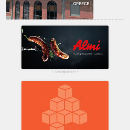
▴
Advertisement
▴