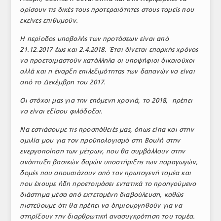
ορίσουν τις δικές τους προτεραιότητες στους τομείς που
εκείνες επιθυμούν.
Η περίοδος υποβολής των προτάσεων είναι από
21.12.2017 έως και 2.4.2018. Έτσι δίνεται επαρκής χρόνος
να προετοιμαστούν κατάλληλα οι υποψήφιοι δικαιούχοι
αλλά και η έναρξη επιλεξιμότητας των δαπανών να είναι
από το Δεκέμβρη του 2017.
Οι στόχοι μας για την επόμενη χρονιά, το 2018, πρέπει
να είναι εξίσου φιλόδοξοι.
Να εστιάσουμε τις προσπάθειές μας, όπως είπα και στην
ομιλία μου για τον προϋπολογισμό στη Βουλή στην
ενεργοποίηση των μέτρων, που θα συμβάλλουν στην
ανάπτυξη βασικών δομών υποστήριξης των παραγωγών,
δομές που απουσιάζουν από τον πρωτογενή τομέα και
που έχουμε ήδη προετοιμάσει εντατικά το προηγούμενο
διάστημα μέσα από εκτεταμένη διαβούλευση, καθώς
πιστεύουμε ότι θα πρέπει να δημιουργηθούν για να
στηρίξουν την διαρθρωτική ανασυγκρότηση του τομέα.