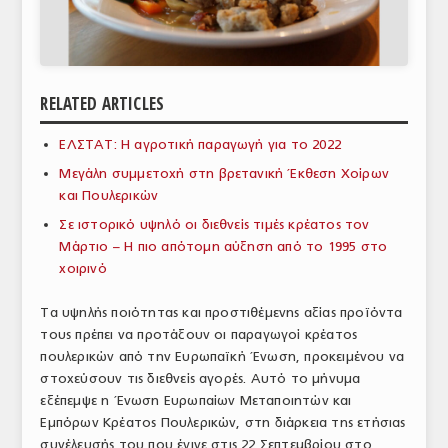
ΑΝΑΛΥΣΕΙΣ
ΕΜΠΟΡΙΚΟΣ ΚΑΤΑΛΟΓΟΣ
RELATED ARTICLES
ΠΑΡΑΓΩΓΗ & ΕΜΠΟΡΙΑ
ΕΛΣΤΑΤ: Η αγροτική παραγωγή για το 2022
ΣΦΑΓΕΙΑ
Μεγάλη συμμετοχή στη βρετανική Έκθεση Χοίρων
ΠΡΩΤΕΣ ΥΛΕΣ
και Πουλερικών
Σε ιστορικό υψηλό οι διεθνείς τιμές κρέατος τον
ΕΞΟΠΛΙΣΜΟΣ
Μάρτιο – Η πιο απότομη αύξηση από το 1995 στο
χοιρινό
ΥΠΗΡΕΣΙΕΣ
ΕΜΠΟΡΙΚΟΙ ΑΝΤΙΠΡΟΣΩΠΟΙ
Tα υψηλής ποιότητας και προστιθέμενης αξίας προϊόντα
τους πρέπει να προτάξουν οι παραγωγοί κρέατος
ΝΟΜΟΘΕΣΙΑ
πουλερικών από την Ευρωπαϊκή Ένωση, προκειμένου να
στοχεύσουν τις διεθνείς αγορές. Αυτό το μήνυμα
ΕΛΛΗΝΙΚΗ ΝΟΜΟΘΕΣΙΑ
εξέπεμψε η Ένωση Ευρωπαίων Μεταποιητών και
Εμπόρων Κρέατος Πουλερικών, στη διάρκεια της ετήσιας
ΕΥΡΩΠΑΪΚΗ ΝΟΜΟΘΕΣΙΑ
συνέλευσής του που έγινε στις 22 Σεπτεμβρίου στο