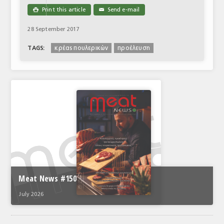
Print this article
Send e-mail

✉
28 September 2017
κρέας πουλερικών
προέλευση
TAGS:
Meat News #150
July 2026