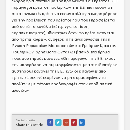
πληροφορία σχετικά με την προέλευση του κρέατος. «Οι
παραγωγοί κρέατος πουλερικών της Ε.Ε. πιστεύουν ότι
οι καταναλωτές πρέπει να έχουν καλύτερη πληροφόρηση
για την προέλευση του κρέατος που τους προσφέρεται
από αυτά τα κανάλια (κέτερινγκ, εστίαση,
παρασκευάσματα), ιδιαιτέρως όταν το κρέας εισάγεται
από τρίτες χώρες», αναφέρει στις ανακοινώσεις της η
Ένωση Ευρωπαίων Μεταποιητών και Εμπόρων Κρέατος
Πουλερικών, χρησιμοποιώντας ως βασικό επιχείρημα
τους αυστηρούς κανόνες: «Οι παραγωγοί της Ε.Ε. έχουν
την υποχρέωση να συμμορφώνονται με τους ιδιαιτέρως
αυστηρούς κανόνες της Ε.Ε., ενώ οι εισαγωγές από
τρίτες χώρες ενδεχομένως να μη συμμορφώνονται
απολύτως με τέτοιες προδιαγραφές στην εφοδιαστική
αλυσίδα».
Social media





Share this article