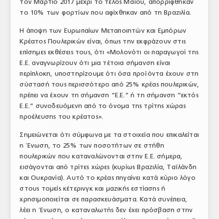
τον Μάρτιο 2017 μέχρι το τέλος Μαΐου, απορρίφθηκαν
το 10% των φορτίων που αφίχθηκαν από τη Βραζιλία.
Η άποψη των Ευρωπαίων Μεταποιητών και Εμπόρων
Κρέατος Πουλερικών είναι, όπως την εκφράζουν στις
επίσημες εκθέσεις τους, ότι «Μολονότι οι παραγωγοί της
Ε.Ε. αναγνωρίζουν ότι μια τέτοια σήμανση είναι
περίπλοκη, υποστηρίζουμε ότι όσα προϊόντα έχουν στη
σύστασή τους περισσότερο από 25% κρέας πουλερικών,
πρέπει να έχουν τη σήμανση “E.E.” ή τη σήμανση “εκτός
Ε.Ε.” συνοδευόμενη από το όνομα της τρίτης χώρας
προέλευσης του κρέατος».
Σημειώνεται ότι σύμφωνα με τα στοιχεία που επικαλείται
η Ένωση, το 25% των ποσοτήτων σε στήθη
πουλερικών που καταναλώνονται στην Ε.Ε. σήμερα,
εισάγονται από τρίτες χώρες (κυρίως Βραζιλία, Ταϊλάνδη
και Ουκρανία). Αυτό το κρέας πηγαίνει κατά κύριο λόγο
στους τομείς κέτερινγκ και μαζικής εστίασης ή
χρησιμοποιείται σε παρασκευάσματα. Κατά συνέπεια,
λέει η Ένωση, ο καταναλωτής δεν έχει πρόσβαση στην