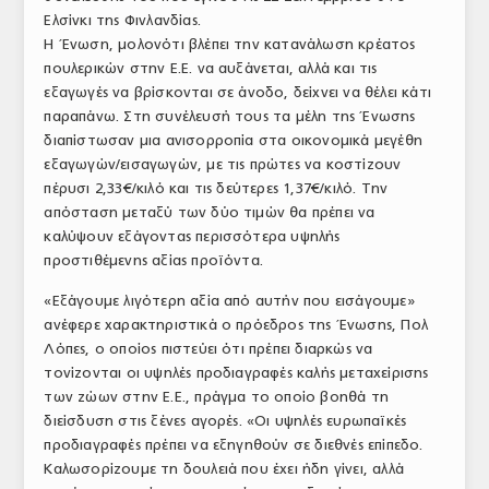
Ελσίνκι της Φινλανδίας.
ΤΟ ΠΕΡΙΟΔΙΚΟ
Η Ένωση, μολονότι βλέπει την κατανάλωση κρέατος
Profile
πουλερικών στην Ε.Ε. να αυξάνεται, αλλά και τις
εξαγωγές να βρίσκονται σε άνοδο, δείχνει να θέλει κάτι
ΑΡΧΕΙΟ ΤΕΥΧΩΝ
παραπάνω. Στη συνέλευσή τους τα μέλη της Ένωσης
διαπίστωσαν μια ανισορροπία στα οικονομικά μεγέθη
ΣΥΝΕΔΡΙΟ ΚΡΕΑΤΟΣ
εξαγωγών/εισαγωγών, με τις πρώτες να κοστίζουν
πέρυσι 2,33€/κιλό και τις δεύτερες 1,37€/κιλό. Την
απόσταση μεταξύ των δύο τιμών θα πρέπει να
καλύψουν εξάγοντας περισσότερα υψηλής
προστιθέμενης αξίας προϊόντα.
«Εξάγουμε λιγότερη αξία από αυτήν που εισάγουμε»
ανέφερε χαρακτηριστικά ο πρόεδρος της Ένωσης, Πολ
Λόπες, ο οποίος πιστεύει ότι πρέπει διαρκώς να
τονίζονται οι υψηλές προδιαγραφές καλής μεταχείρισης
των ζώων στην Ε.Ε., πράγμα το οποίο βοηθά τη
διείσδυση στις ξένες αγορές. «Οι υψηλές ευρωπαϊκές
προδιαγραφές πρέπει να εξηγηθούν σε διεθνές επίπεδο.
Καλωσορίζουμε τη δουλειά που έχει ήδη γίνει, αλλά