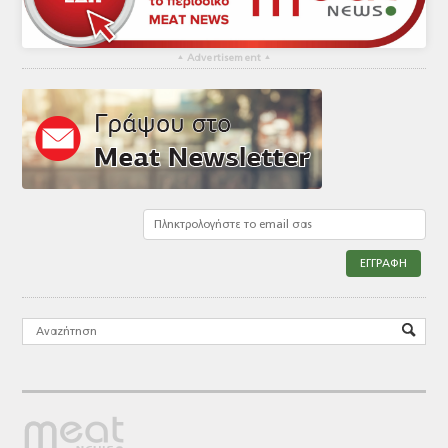
▴
Advertisement
▴