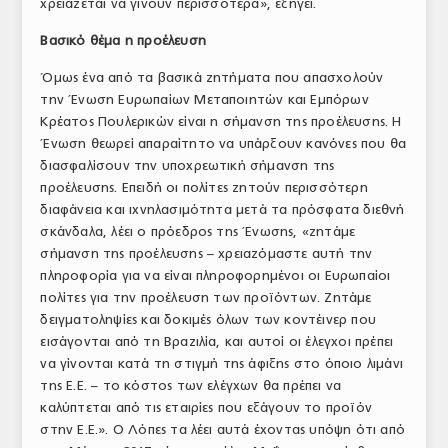
χρειάζεται να γίνουν περισσότερα», εξηγεί.
Βασικό θέμα η προέλευση
Όμως ένα από τα βασικά ζητήματα που απασχολούν
την Ένωση Ευρωπαίων Μεταποιητών και Εμπόρων
Κρέατος Πουλερικών είναι η σήμανση της προέλευσης. Η
Ένωση θεωρεί απαραίτητο να υπάρξουν κανόνες που θα
διασφαλίσουν την υποχρεωτική σήμανση της
προέλευσης. Επειδή οι πολίτες ζητούν περισσότερη
διαφάνεια και ιχνηλασιμότητα μετά τα πρόσφατα διεθνή
σκάνδαλα, λέει ο πρόεδρος της Ένωσης, «ζητάμε
σήμανση της προέλευσης – χρειαζόμαστε αυτή την
πληροφορία για να είναι πληροφορημένοι οι Ευρωπαίοι
πολίτες για την προέλευση των προϊόντων. Ζητάμε
δειγματοληψίες και δοκιμές όλων των κοντέινερ που
εισάγονται από τη Βραζιλία, και αυτοί οι έλεγχοι πρέπει
να γίνονται κατά τη στιγμή της άφιξης στο όποιο λιμάνι
της Ε.Ε. – το κόστος των ελέγχων θα πρέπει να
καλύπτεται από τις εταιρίες που εξάγουν το προϊόν
στην Ε.Ε.». Ο Λόπες τα λέει αυτά έχοντας υπόψη ότι από