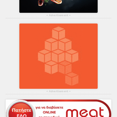
▴
Advertisement
▴
▴
Advertisement
▴