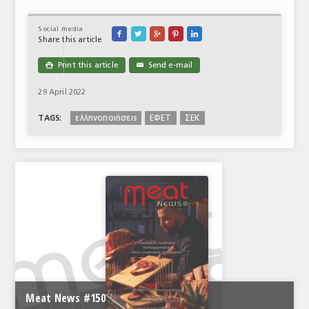
Social media





Share this article
Print this article
Send e-mail

✉
29 April 2022
ελληνοποιήσεις
ΕΦΕΤ
ΣΕΚ
TAGS:
Meat News #150