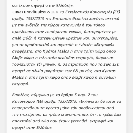
και έχουν σφαγεί στην Ελλάδα)».
ΤΟ ΠΕΡΙΟΔΙΚΟ
Όπως υπενθυμίζει ο ΣΕΚ
«ο Εκτελεστικός Κανονισμός (EE)
Profile
αριθμ. 1337/2013 της Επιτροπής θεσπίζει κανόνες σχετικά
με την ένδειξη της χώρας καταγωγής ή του τόπου
ΑΡΧΕΙΟ ΤΕΥΧΩΝ
προέλευσης στην επισήμανση νωπών, διατηρημένων με
απλή ψύξη ή κατεψυγμένων κρεάτων και, συγκεκριμένα,
ΣΥΝΕΔΡΙΟ ΚΡΕΑΤΟΣ
για τα προβατοειδή και αιγοειδή η ένδειξη «Εκτροφή»
αναφέρεται στο Κράτος Μέλος ή στην τρίτη χώρα όπου
έλαβε χώρα η τελευταία περίοδος εκτροφής, διάρκειας
τουλάχιστον έξι μηνών, ή, σε περίπτωση που το ζώο έχει
σφαγεί σε ηλικία μικρότερη των έξι μηνών, στο Κράτος
Μέλος ή στην τρίτη χώρα όπου έλαβε χώρα η συνολική
εκτροφή.
Επιπλέον, σύμφωνα με το άρθρο 5 παρ. 2 του
Κανονισμού (ΕΕ) αριθμ. 1337/2013, «Ελληνικά» δύναται να
επισημανθούν τα κρέατα μόνο εάν αποδεικνύεται από
την επιχείρηση, με τρόπο ικανοποιητικό, ότι το κρέας έχει
αποκτηθεί από ζώα που έχουν γεννηθεί, εκτραφεί και
σφαγεί στην Ελλάδα»
.