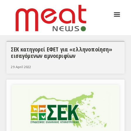
☰
ΑΡΘΡΟΓΡΑΦΙΑ
ΕΛΛΑΔΑ
ΕΙΔΗΣΕΙΣ
ΣΕΚ κατηγορεί ΕΦΕΤ για «ελληνοποίηση»
εισαγόμενων αμνοεριφίων
ΣΥΝΕΝΤΕΥΞΕΙΣ
29 April 2022
ΘΕΜΑΤΑ
ΑΝΑΛΥΣΕΙΣ
ΚΟΣΜΟΣ
ΕΙΔΗΣΕΙΣ
ΕΥΡΩΠΑΪΚΕΣ ΑΠΟΦΑΣΕΙΣ
ΘΕΜΑΤΑ