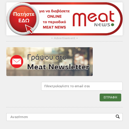
▴
Advertisement
▴