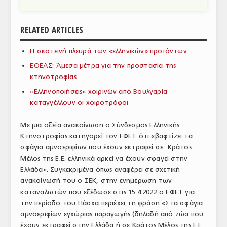
ΑΝΑΛΥΣΕΙΣ
RELATED ARTICLES
ΕΜΠΟΡΙΚΟΣ ΚΑΤΑΛΟΓΟΣ
Η σκοτεινή πλευρά των «ελληνικών» προϊόντων
ΠΑΡΑΓΩΓΗ & ΕΜΠΟΡΙΑ
ΕΘΕΑΣ: Άμεσα μέτρα για την προστασία της
ΣΦΑΓΕΙΑ
κτηνοτροφίας
«Ελληνοποιήσεις» χοιρινών από Βουλγαρία
ΠΡΩΤΕΣ ΥΛΕΣ
καταγγέλλουν οι χοιροτρόφοι
ΕΞΟΠΛΙΣΜΟΣ
Με μια οξεία ανακοίνωση ο Σύνδεσμος Ελληνικής
Κτηνοτροφίας κατηγορεί τον ΕΦΕΤ ότι «βαφτίζει τα
ΥΠΗΡΕΣΙΕΣ
σφάγια αμνοεριφίων που έχουν εκτραφεί σε Κράτος
ΕΜΠΟΡΙΚΟΙ ΑΝΤΙΠΡΟΣΩΠΟΙ
Μέλος της Ε.Ε. ελληνικά αρκεί να έχουν σφαγεί στην
Ελλάδα». Συγκεκριμένα όπως αναφέρει σε σχετική
ΝΟΜΟΘΕΣΙΑ
ανακοίνωσή του ο ΣΕΚ, στην ενημέρωση των
καταναλωτών που εξέδωσε στις 15.4.2022 ο ΕΦΕΤ για
ΕΛΛΗΝΙΚΗ ΝΟΜΟΘΕΣΙΑ
την περίοδο του Πάσχα περιέχει τη φράση «Στα σφάγια
αμνοεριφίων εγχώριας παραγωγής (δηλαδή από ζώα που
ΕΥΡΩΠΑΪΚΗ ΝΟΜΟΘΕΣΙΑ
έχουν εκτραφεί στην Ελλάδα ή σε Κράτος Μέλος της Ε.Ε.