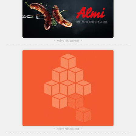
▴
Advertisement
▴
▴
Advertisement
▴