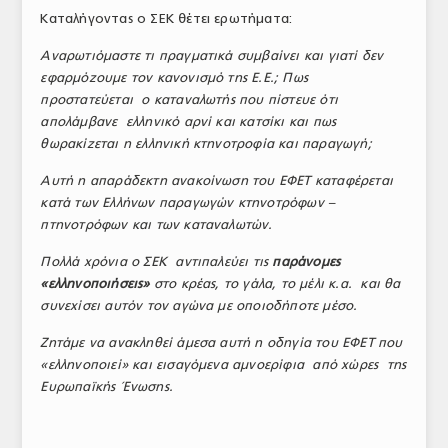
Καταλήγοντας ο ΣΕΚ θέτει ερωτήματα:
Αναρωτιόμαστε τι πραγματικά συμβαίνει και γιατί δεν
εφαρμόζουμε τον κανονισμό της Ε.Ε.; Πως
προστατεύεται ο καταναλωτής που πίστευε ότι
απολάμβανε ελληνικό αρνί και κατσίκι και πως
θωρακίζεται η ελληνική κτηνοτροφία και παραγωγή;
Αυτή η απαράδεκτη ανακοίνωση του ΕΦΕΤ καταφέρεται
κατά των Ελλήνων παραγωγών κτηνοτρόφων –
πτηνοτρόφων και των καταναλωτών.
Πολλά χρόνια ο ΣΕΚ αντιπαλεύει τις
παράνομες
«ελληνοποιήσεις»
στο κρέας, το γάλα, το μέλι κ.α. και θα
συνεχίσει αυτόν τον αγώνα με οποιοδήποτε μέσο.
Ζητάμε να ανακληθεί άμεσα αυτή η οδηγία του ΕΦΕΤ που
«ελληνοποιεί» και εισαγόμενα αμνοερίφια από χώρες της
Ευρωπαϊκής Ένωσης.