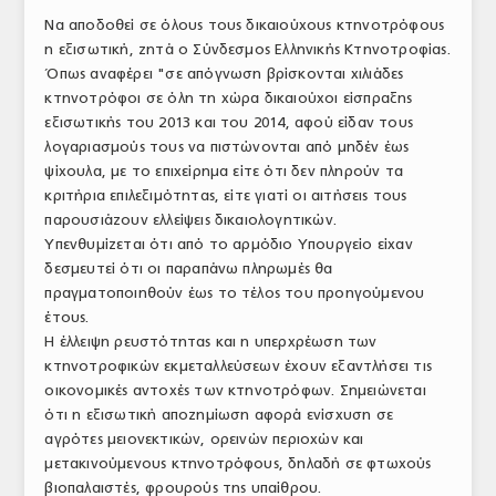
Να αποδοθεί σε όλους τους δικαιούχους κτηνοτρόφους
ΑΝΑΛΥΣΕΙΣ
η εξισωτική, ζητά ο Σύνδεσμος Ελληνικής Κτηνοτροφίας.
Όπως αναφέρει "σε απόγνωση βρίσκονται χιλιάδες
ΕΜΠΟΡΙΚΟΣ ΚΑΤΑΛΟΓΟΣ
κτηνοτρόφοι σε όλη τη χώρα δικαιούχοι είσπραξης
ΠΑΡΑΓΩΓΗ & ΕΜΠΟΡΙΑ
εξισωτικής του 2013 και του 2014, αφού είδαν τους
λογαριασμούς τους να πιστώνονται από μηδέν έως
ΣΦΑΓΕΙΑ
ψίχουλα, με το επιχείρημα είτε ότι δεν πληρούν τα
κριτήρια επιλεξιμότητας, είτε γιατί οι αιτήσεις τους
ΠΡΩΤΕΣ ΥΛΕΣ
παρουσιάζουν ελλείψεις δικαιολογητικών.
Υπενθυμίζεται ότι από το αρμόδιο Υπουργείο είχαν
ΕΞΟΠΛΙΣΜΟΣ
δεσμευτεί ότι οι παραπάνω πληρωμές θα
πραγματοποιηθούν έως το τέλος του προηγούμενου
ΥΠΗΡΕΣΙΕΣ
έτους.
Η έλλειψη ρευστότητας και η υπερχρέωση των
ΕΜΠΟΡΙΚΟΙ ΑΝΤΙΠΡΟΣΩΠΟΙ
κτηνοτροφικών εκμεταλλεύσεων έχουν εξαντλήσει τις
ΝΟΜΟΘΕΣΙΑ
οικονομικές αντοχές των κτηνοτρόφων. Σημειώνεται
ότι η εξισωτική αποζημίωση αφορά ενίσχυση σε
ΕΛΛΗΝΙΚΗ ΝΟΜΟΘΕΣΙΑ
αγρότες μειονεκτικών, ορεινών περιοχών και
μετακινούμενους κτηνοτρόφους, δηλαδή σε φτωχούς
ΕΥΡΩΠΑΪΚΗ ΝΟΜΟΘΕΣΙΑ
βιοπαλαιστές, φρουρούς της υπαίθρου.