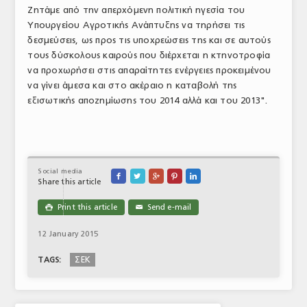
Ζητάμε από την απερχόμενη πολιτική ηγεσία του
ΤΟ ΠΕΡΙΟΔΙΚΟ
Υπουργείου Αγροτικής Ανάπτυξης να τηρήσει τις
δεσμεύσεις, ως προς τις υποχρεώσεις της και σε αυτούς
Profile
τους δύσκολους καιρούς που διέρχεται η κτηνοτροφία
ΑΡΧΕΙΟ ΤΕΥΧΩΝ
να προχωρήσει στις απαραίτητες ενέργειες προκειμένου
να γίνει άμεσα και στο ακέραιο η καταβολή της
ΣΥΝΕΔΡΙΟ ΚΡΕΑΤΟΣ
εξισωτικής αποζημίωσης του 2014 αλλά και του 2013".
Social media





Share this article
Print this article
Send e-mail

✉
12 January 2015
ΣΕΚ
TAGS: