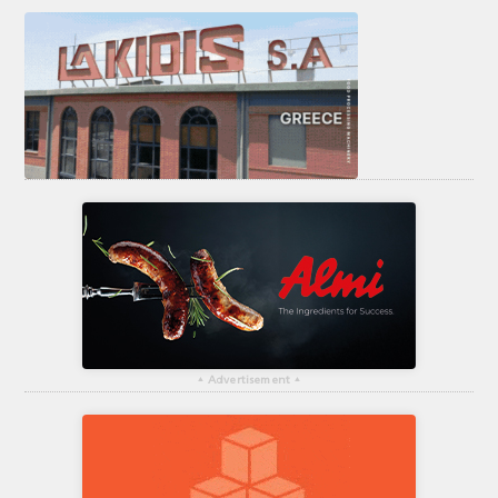
▴
Advertisement
▴