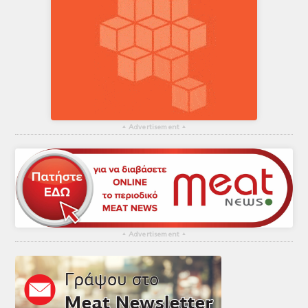
▴
Advertisement
▴
▴
Advertisement
▴