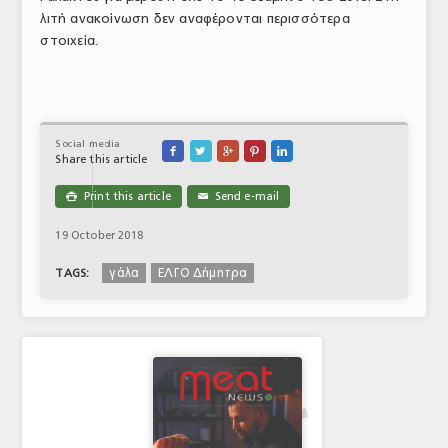
λιτή ανακοίνωση δεν αναφέρονται περισσότερα
ΤΟ ΠΕΡΙΟΔΙΚΟ
στοιχεία.
Profile
ΑΡΧΕΙΟ ΤΕΥΧΩΝ
ΣΥΝΕΔΡΙΟ ΚΡΕΑΤΟΣ
Social media





Share this article
Print this article
Send e-mail

✉
19 October 2018
γάλα
ΕΛΓΟ Δήμητρα
TAGS: