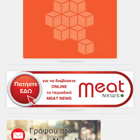
▴
Advertisement
▴
▴
Advertisement
▴