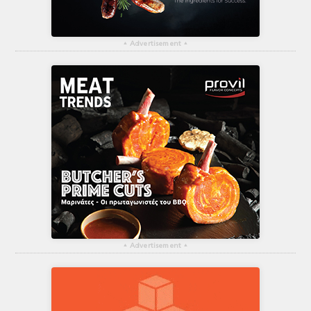
▴
Advertisement
▴
▴
Advertisement
▴