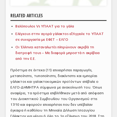
ΑΝΑΛΥΣΕΙΣ
RELATED ARTICLES
ΕΜΠΟΡΙΚΟΣ ΚΑΤΑΛΟΓΟΣ
Βελόπουλος Vs ΥΠΑΑΤ για το γάλα
ΠΑΡΑΓΩΓΗ & ΕΜΠΟΡΙΑ
Ελέγχους στην αγορά γάλακτος εξήγγειλε το ΥΠΑΑT
ΣΦΑΓΕΙΑ
σε συνεργασία με ΕΦΕΤ – ΕΛΓΟ
Οι Έλληνες καταναλωτές πληρώνουν ακριβά τη
ΠΡΩΤΕΣ ΥΛΕΣ
διατροφή τους – Με διαφορά μπροστά η ακρίβεια
από την Ε.Ε.
ΕΞΟΠΛΙΣΜΟΣ
Πρόστιμα σε έντεκα (11) επιχειρήσεις παραγωγής,
ΥΠΗΡΕΣΙΕΣ
μεταποίησης, τυποποίησης, διακίνησης και εμπορίας
ΕΜΠΟΡΙΚΟΙ ΑΝΤΙΠΡΟΣΩΠΟΙ
γάλακτος και γαλακτοκομικών προϊόντων επέβαλε ο
ΕΛΓΟ-ΔΗΜΗΤΡΑ σύμφωνα με ανακοίνωσή του. Όπως
ΝΟΜΟΘΕΣΙΑ
αναφέρει, τα πρόστιμα επιβλήθηκαν μετά από απόφαση
του Διοικητικού Συμβουλίου του Οργανισμού στις
ΕΛΛΗΝΙΚΗ ΝΟΜΟΘΕΣΙΑ
17/10 και αφορούν επιχειρήσεις που δεν υπέβαλαν
έγκαιρα ή καθόλου τη Μηνιαία Δήλωση Ισοζυγίου
ΕΥΡΩΠΑΪΚΗ ΝΟΜΟΘΕΣΙΑ
Γάλακτος για μέρος ή όλο το 1ο εξάμηνο του 2018. Στη