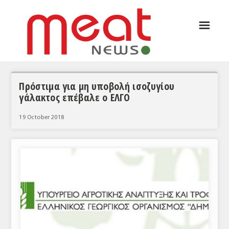
☰
ΑΡΘΡΟΓΡΑΦΙΑ
ΕΛΛΑΔΑ
ΕΙΔΗΣΕΙΣ
Πρόστιμα για μη υποβολή ισοζυγίου
γάλακτος επέβαλε ο ΕΛΓΟ
ΣΥΝΕΝΤΕΥΞΕΙΣ
19 October 2018
ΘΕΜΑΤΑ
ΑΝΑΛΥΣΕΙΣ
ΚΟΣΜΟΣ
ΕΙΔΗΣΕΙΣ
ΕΥΡΩΠΑΪΚΕΣ ΑΠΟΦΑΣΕΙΣ
ΘΕΜΑΤΑ