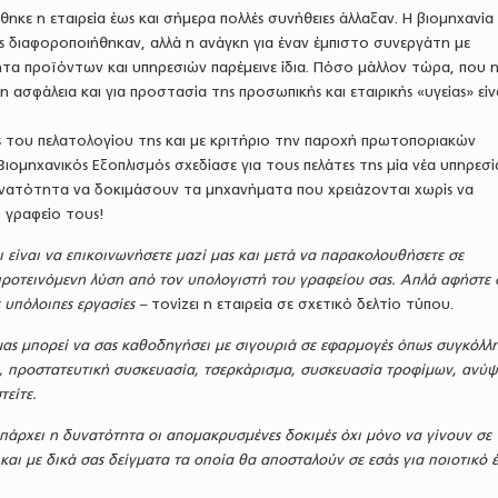
θηκε η εταιρεία έως και σήμερα πολλές συνήθειες άλλαξαν. H βιομηχανία
ές διαφοροποιήθηκαν, αλλά η ανάγκη για έναν έμπιστο συνεργάτη με
τα προϊόντων και υπηρεσιών παρέμεινε ίδια. Πόσο μάλλον τώρα, που 
 ασφάλεια και για προστασία της προσωπικής και εταιρικής «υγείας» είν
ς του πελατολογίου της και με κριτήριο την παροχή πρωτοποριακών
ιομηχανικός Εξοπλισμός σχεδίασε για τους πελάτες της μία νέα υπηρεσί
δυνατότητα να δοκιμάσουν τα μηχανήματα που χρειάζονται χωρίς να
 γραφείο τους!
 είναι να επικοινωνήσετε μαζί μας και μετά να παρακολουθήσετε σε
ροτεινόμενη λύση από τον υπολογιστή του γραφείου σας. Απλά αφήστε 
ς υπόλοιπες εργασίες –
τονίζει η εταιρεία σε σχετικό δελτίο τύπου.
ας μπορεί να σας καθοδηγήσει με σιγουριά σε εφαρμογές όπως συγκόλλ
η, προστατευτική συσκευασία, τσερκάρισμα, συσκευασία τροφίμων, ανύ
τείτε.
υπάρχει η δυνατότητα οι απομακρυσμένες δοκιμές όχι μόνο να γίνουν σε
αι με δικά σας δείγματα τα οποία θα αποσταλούν σε εσάς για ποιοτικό 