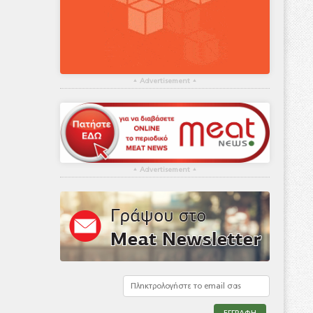
▴
Advertisement
▴
▴
Advertisement
▴