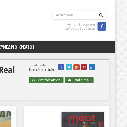
Αίτηση Συνδρομής

Χρήσιμες Συνδέσεις
ΣΥΝΕΔΡΙΟ ΚΡΕΑΤΟΣ
Real
Social media





Share this article
Print this article
Send e-mail

✉