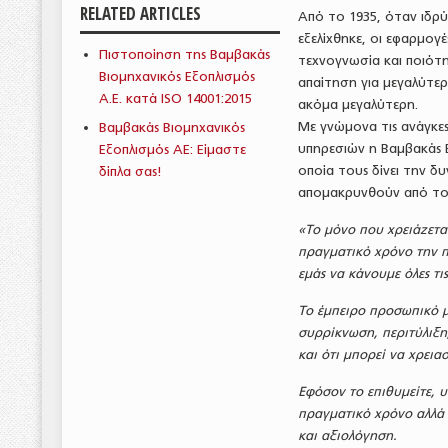
RELATED ARTICLES
Από το 1935, όταν ιδρύ
εξελίχθηκε, οι εφαρμογ
Πιστοποίηση της Βαμβακάς
τεχνογνωσία και ποιότη
Βιομηχανικός Εξοπλισμός
απαίτηση για μεγαλύτερη
Α.Ε. κατά ISO 14001:2015
ακόμα μεγαλύτερη.
Με γνώμονα τις ανάγκε
Βαμβακάς Βιομηχανικός
υπηρεσιών η Βαμβακάς Β
Εξοπλισμός ΑΕ: Είμαστε
οποία τους δίνει την 
δίπλα σας!
απομακρυνθούν από το
«Το μόνο που χρειάζεται
πραγματικό χρόνο την π
εμάς να κάνουμε όλες τι
Το έμπειρο προσωπικό μ
συρρίκνωση, περιτύλιξ
και ότι μπορεί να χρειασ
Εφόσον το επιθυμείτε, 
πραγματικό χρόνο αλλά κ
και αξιολόγηση.