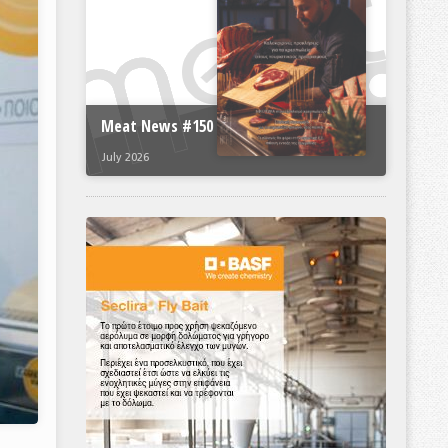
Meat News #150
July 2026