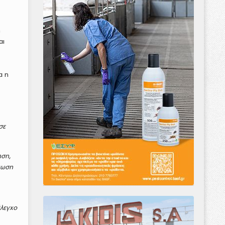
η
αι
α η
σε
ηση,
ψωση
έλεγχο