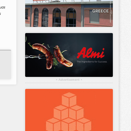
μας
ς
▴
Advertisement
▴