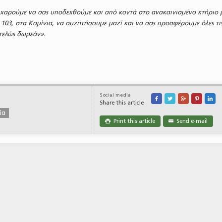
χαρούμε να σας υποδεχθούμε και από κοντά στο ανακαινισμένο κτήριο 
03, στα Καμίνια, να συζητήσουμε μαζί και να σας προσφέρουμε όλες τι
τελώς δωρεάν».
Social media





Share this article
ία
Print this article
Send e-mail

✉