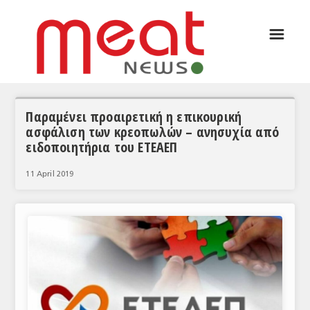
☰
ΑΡΘΡΟΓΡΑΦΙΑ
ΕΛΛΑΔΑ
ΕΙΔΗΣΕΙΣ
Παραμένει προαιρετική η επικουρική
ασφάλιση των κρεοπωλών – ανησυχία από
ΣΥΝΕΝΤΕΥΞΕΙΣ
ειδοποιητήρια του ΕΤΕΑΕΠ
ΘΕΜΑΤΑ
11 April 2019
ΑΝΑΛΥΣΕΙΣ
ΚΟΣΜΟΣ
ΕΙΔΗΣΕΙΣ
ΕΥΡΩΠΑΪΚΕΣ ΑΠΟΦΑΣΕΙΣ
ΘΕΜΑΤΑ