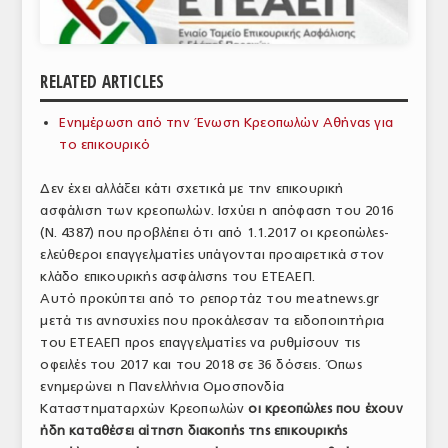
ΑΝΑΛΥΣΕΙΣ
ΕΜΠΟΡΙΚΟΣ ΚΑΤΑΛΟΓΟΣ
RELATED ARTICLES
ΠΑΡΑΓΩΓΗ & ΕΜΠΟΡΙΑ
Ενημέρωση από την Ένωση Κρεοπωλών Αθήνας για
το επικουρικό
ΣΦΑΓΕΙΑ
Δεν έχει αλλάξει κάτι σχετικά με την επικουρική
ΠΡΩΤΕΣ ΥΛΕΣ
ασφάλιση των κρεοπωλών. Ισχύει η απόφαση του 2016
ΕΞΟΠΛΙΣΜΟΣ
(Ν. 4387) που προβλέπει ότι από 1.1.2017 οι κρεοπώλες-
ελεύθεροι επαγγελματίες υπάγονται προαιρετικά στον
ΥΠΗΡΕΣΙΕΣ
κλάδο επικουρικής ασφάλισης του ΕΤΕΑΕΠ.
Αυτό προκύπτει από το ρεπορτάζ του meatnews.gr
ΕΜΠΟΡΙΚΟΙ ΑΝΤΙΠΡΟΣΩΠΟΙ
μετά τις ανησυχίες που προκάλεσαν τα ειδοποιητήρια
του ΕΤΕΑΕΠ προς επαγγελματίες να ρυθμίσουν τις
ΝΟΜΟΘΕΣΙΑ
οφειλές του 2017 και του 2018 σε 36 δόσεις. Όπως
ενημερώνει η Πανελλήνια Ομοσπονδία
ΕΛΛΗΝΙΚΗ ΝΟΜΟΘΕΣΙΑ
Καταστηματαρχών Κρεοπωλών
οι κρεοπώλες που έχουν
ΕΥΡΩΠΑΪΚΗ ΝΟΜΟΘΕΣΙΑ
ήδη καταθέσει αίτηση διακοπής της επικουρικής