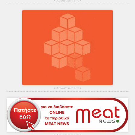
▴
Advertisement
▴
▴
Advertisement
▴