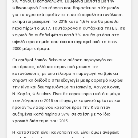
χιλ. τόνους) κατανάλωση. Σύμφωνα μάλιστα με την
Φθινοπωρινή Επισκόπηση που δημοσίευσε η Κομισιόν
για τα αγροτικά προϊόντα, η κατά κεφαλή κατανάλωση
εκτιμάται μειωμένη το 2016 κατά 1,6% και θα μειωθεί
περαιτέρω το 2017. Ταυτόχρονα η αυτάρκεια της Ε.Ε. σε
χοιρινό θα αυξηθεί φέτος κατά 3% και θα φτάσει στο
υψηλότερο σημείο που έχει καταγραφεί από το έτος
2000 μέχρι σήμερα.
Οι αριθμοί λοιπόν δείχνουν αύξηση παραγωγής και
αυτάρκειας, αλλά και σημαντική μείωση της
κατανάλωσης, με αποτέλεσμα η παραγωγή να βρίσκει
σημαντική διέξοδο στις εξαγωγές με προορισμό κυρίως
την Κίνα και δευτερευόντως τις Ιαπωνία, Χονγκ Κονγκ,
Ν. Κορέα, Φιλιππίνες. Είναι δε χαρακτηριστικό ότι μέχρι
τον Αύγουστο 2016 οι εξαγωγές χοιρινού κρέατος και
προϊόντων χοιρινού κρέατος προς την Κίνα ήταν
αυξημένες κατά περίπου 97% σε σχέση με το ίδιο
χρονικό διάστημα του 2015.
Η κατάσταση είναι ικανοποιητική. Είναι όμως ανέφελη;