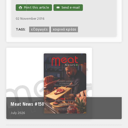
Print this article
Send e-mail

✉
02 November 2016
εξαγωγές
χοιρινό κρέας
TAGS:
Meat News #150
July 2026