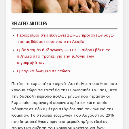
ΑΝΑΛΥΣΕΙΣ
ΕΜΠΟΡΙΚΟΣ ΚΑΤΑΛΟΓΟΣ
RELATED ARTICLES
ΠΑΡΑΓΩΓΗ & ΕΜΠΟΡΙΑ
Περιορισμοί στις εξαγωγές ζωικών προϊόντων λόγω
του αφθώδους πυρετού στη Λέσβο
ΣΦΑΓΕΙΑ
Εμβολιασμός ή εξαγωγές; — Ο Κ. Τσιάρας βάζει το
ΠΡΩΤΕΣ ΥΛΕΣ
δίλημμα στο τραπέζι για την ευλογιά των
αιγοπροβάτων
ΕΞΟΠΛΙΣΜΟΣ
Εμπορικό έλλειμμα σε πτώση
ΥΠΗΡΕΣΙΕΣ
Πετάει το ευρωπαϊκό χοιρινό. Αυτή είναι η υπόθεση που
ΕΜΠΟΡΙΚΟΙ ΑΝΤΙΠΡΟΣΩΠΟΙ
κάνουν τώρα τα επιτελεία της Ευρωπαϊκής Ένωσης, μετά
την δύσκολη περίοδο πολλών μηνών που πέρασαν οι
ΝΟΜΟΘΕΣΙΑ
Ευρωπαίοι παραγωγοί χοιρινού κρέατος και η οποία
οδήγησε σε ειδικά μέτρα στήριξης από την πλευρά της
ΕΛΛΗΝΙΚΗ ΝΟΜΟΘΕΣΙΑ
Κομισιόν. Τα στοιχεία εξαγωγών του Αυγούστου 2016
που δημοσιεύθηκαν πριν από μερικές ημέρες έδειξαν
ΕΥΡΩΠΑΪΚΗ ΝΟΜΟΘΕΣΙΑ
σημαντική αύξηση του χοιρινού κρέατος για έναν