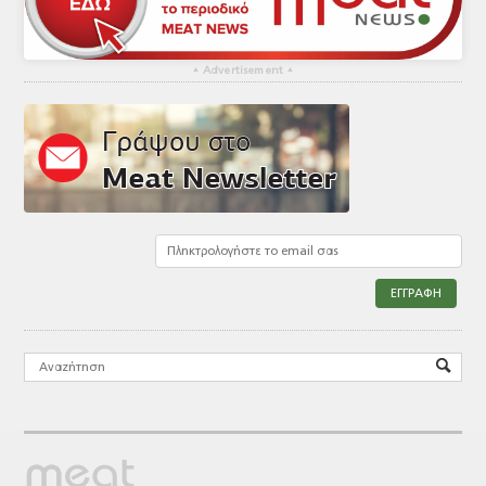
▴
Advertisement
▴