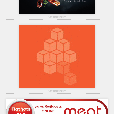
▴
Advertisement
▴
▴
Advertisement
▴