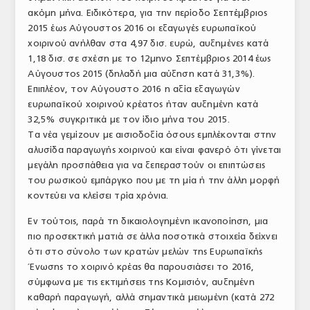
ακόμη μήνα. Ειδικότερα, για την περίοδο Σεπτέμβριος
ΤΟ ΠΕΡΙΟΔΙΚΟ
2015 έως Αύγουστος 2016 οι εξαγωγές ευρωπαϊκού
Profile
χοιρινού ανήλθαν στα 4,97 δισ. ευρώ, αυξημένες κατά
1,18 δισ. σε σχέση με το 12μηνο Σεπτέμβριος 2014 έως
ΑΡΧΕΙΟ ΤΕΥΧΩΝ
Αύγουστος 2015 (δηλαδή μια αύξηση κατά 31,3%).
Επιπλέον, τον Αύγουστο 2016 η αξία εξαγωγών
ΣΥΝΕΔΡΙΟ ΚΡΕΑΤΟΣ
ευρωπαϊκού χοιρινού κρέατος ήταν αυξημένη κατά
32,5% συγκριτικά με τον ίδιο μήνα του 2015.
Τα νέα γεμίζουν με αισιοδοξία όσους εμπλέκονται στην
αλυσίδα παραγωγής χοιρινού και είναι φανερό ότι γίνεται
μεγάλη προσπάθεια για να ξεπεραστούν οι επιπτώσεις
του ρωσικού εμπάργκο που με τη μία ή την άλλη μορφή
κοντεύει να κλείσει τρία χρόνια.
Εν τούτοις, παρά τη δικαιολογημένη ικανοποίηση, μια
πιο προσεκτική ματιά σε άλλα ποσοτικά στοιχεία δείχνει
ότι στο σύνολο των κρατών μελών της Ευρωπαϊκής
Ένωσης το χοιρινό κρέας θα παρουσιάσει το 2016,
σύμφωνα με τις εκτιμήσεις της Κομισιόν, αυξημένη
καθαρή παραγωγή, αλλά σημαντικά μειωμένη (κατά 272