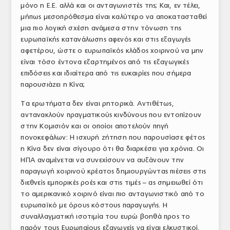
μόνο η Ε.Ε. αλλά και οι ανταγωνιστές της; Και, εν τέλει,
μήπως μεσοπρόθεσμα είναι καλύτερο να αποκατασταθεί
μια πιο λογική σχέση ανάμεσα στην τόνωση της
ευρωπαϊκής κατανάλωσης αφενός και στις εξαγωγές
αφετέρου, ώστε ο ευρωπαϊκός κλάδος χοιρινού να μην
είναι τόσο έντονα εξαρτημένος από τις εξαγωγικές
επιδόσεις και ιδιαίτερα από τις ευκαιρίες που σήμερα
παρουσιάζει η Κίνα;
Τα ερωτήματα δεν είναι ρητορικά. Αντιθέτως,
αντανακλούν πραγματικούς κινδύνους που εντοπίζουν
στην Κομισιόν και οι οποίοι αποτελούν πηγή
πονοκεφάλων: Η ισχυρή ζήτηση που παρουσίασε φέτος
η Κίνα δεν είναι σίγουρο ότι θα διαρκέσει για χρόνια. Οι
ΗΠΑ αναμένεται να συνεχίσουν να αυξάνουν την
παραγωγή χοιρινού κρέατος δημιουργώντας πιέσεις στις
διεθνείς εμπορικές ροές και στις τιμές – ας σημειωθεί ότι
το αμερικανικό χοιρινό είναι πιο ανταγωνιστικό από το
ευρωπαϊκό με όρους κόστους παραγωγής. Η
συναλλαγματική ισοτιμία του ευρώ βοηθά προς το
παρόν τους Ευρωπαίους εξαγωγείς να είναι ελκυστικοί,