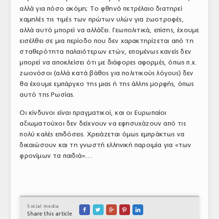
αλλά για πόσο ακόμη; Το φθηνό πετρέλαιο διατηρεί
χαμηλές τις τιμές των πρώτων υλών για ζωοτροφές,
αλλά αυτό μπορεί να αλλάξει. Γεωπολιτικά, επίσης, έχουμε
εισέλθει σε μια περίοδο που δεν χαρακτηρίζεται από τη
σταθερότητα παλαιότερων ετών, επομένως κανείς δεν
μπορεί να αποκλείσει ότι με διάφορες αφορμές, όπως π.χ.
ζωονόσοι (αλλά κατά βάθος για πολιτικούς λόγους) δεν
θα έχουμε εμπάργκο της μιας ή της άλλης μορφής, όπως
αυτό της Ρωσίας.
Οι κίνδυνοι είναι πραγματικοί, και οι Ευρωπαίοι
αξιωματούχοι δεν δείχνουν να εφησυχάζουν από τις
πολύ καλές επιδόσεις. Χρειάζεται όμως εμπράκτως να
δικαιώσουν και τη γνωστή ελληνική παροιμία για «των
φρονίμων τα παιδιά»…
Social media





Share this article