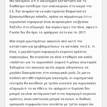
Με δεδομένο ότι η οικονομική κατάσταση και το
διαθέσιμο εισόδημα των νοικοκυριών στις χώρες της
Ε.Ε. δεν αναμένεται να καλυτερεύσει θεαματικά σε
βραχυπρόθεσμο επίπεδο, πρέπει να περιμένουμε ότι η
ευρωπαϊκή παραγωγή είναι αναγκασμένη να βρίσκει
διέξοδο στις εξαγωγές. Και κυρίως προς την Κίνα, αφού η
Ρωσία δεν θα άρει το εμπάργκο ούτε και το 2017.
Μια σειρά ερωτημάτων εκκινούν από αυτή την
κατάσταση και προβληματίζουν τα επιτελεία της Ε.Ε.: Η
Κίνα, ο μεγαλύτερος παραγωγός χοιρινού κρέατος
παγκοσμίως, θα συνεχίσει να είναι σταθερός και καλός
«πελάτης» για το ευρωπαϊκό χοιρινό ή μήπως εσωτερικά
δεδομένα της αχανούς αυτής χώρας οδηγήσουν σε
μεγάλες διακυμάνσεις στις εισαγωγικές ροές; Σε μια εν
πολλοίς ασταθή παγκόσμια οικονομία, οι νομισματικές
ισοτιμίες θα κινηθούν με τρόπο ευνοϊκό για ευρωπαϊκές
εξαγωγές ή το αντίθετο; Αν πράγματι η Ευρώπη δεν
μπορεί να είναι ανταγωνιστική στην παραγωγή χοιρινού
κρέατος, ποιες επιπτώσεις μπορεί να έχουν οι διεθνείς
εμπορικές συμφωνίες που συνάπτει με τρίτες χώρες όχι