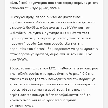
ολλανδικού οργανισμού που είναι επιφορτισμένος με την
ασφάλεια των τροφίμων, NVWA.
Οι έλεγχοι πραγματοποιούνται σε μονάδες που
παράγουν αυγά αλλά και κρέας και οι οποίες ανέρχονται
σε μερικές δεκάδες, σύμφωνα με τον NVWA και τον
Ολλανδικό Γεωργικό Οργανισμό (LTO). Εάν τα τεστ
βγουν αρνητικά, οι παραγωγοί αυτοί, των οποίων η
παραγωγή αυγών έχει απαγορευθεί εξαιτίας της
παρουσίας του fipronil, θα μπορέσουν να προχωρήσουν
στην παραγωγή κρέατος, σύμφωνα με τον υπεύθυνο
του NVWA.
Σύμφωνα πάντως με τον LTO, η πιθανότητα εντοπισμού
της τοξικής ουσίας στο κρέας είναι πολύ μικρή διότι οι
συνθήκες εκτροφής των πουλερικών για την παραγωγή
κρέατος είναι διαφορετικές από εκείνες των πουλερικών
που εκτρέφονται για τα αυγά τους. Στην πρώτη
περίπτωση τα πουλερικά δεν προσβάλλονται από το
κόκκινο άκαρι ώστε να χρειάζεται η χρήση
εντομοκτόνων.