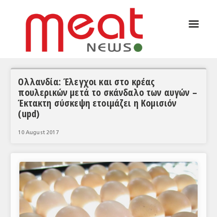
☰
ΑΡΘΡΟΓΡΑΦΙΑ
ΕΛΛΑΔΑ
ΕΙΔΗΣΕΙΣ
Ολλανδία: Έλεγχοι και στο κρέας
πουλερικών μετά το σκάνδαλο των αυγών –
ΣΥΝΕΝΤΕΥΞΕΙΣ
Έκτακτη σύσκεψη ετοιμάζει η Κομισιόν
(upd)
ΘΕΜΑΤΑ
10 August 2017
ΑΝΑΛΥΣΕΙΣ
ΚΟΣΜΟΣ
ΕΙΔΗΣΕΙΣ
ΕΥΡΩΠΑΪΚΕΣ ΑΠΟΦΑΣΕΙΣ
ΘΕΜΑΤΑ