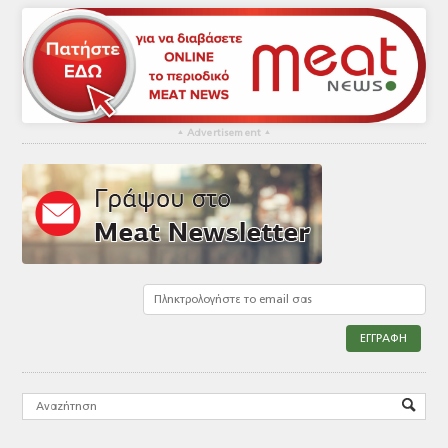
▴
Advertisement
▴