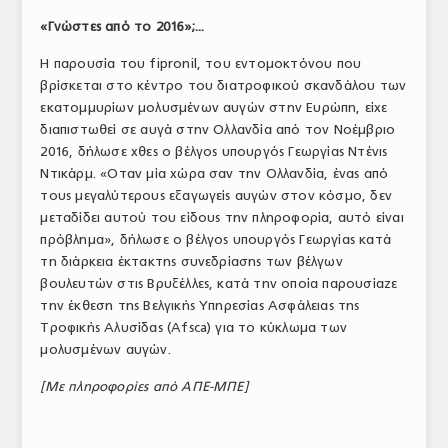
«Γνώστες από το 2016»;...
Η παρουσία του fipronil, του εντομοκτόνου που
βρίσκεται στο κέντρο του διατροφικού σκανδάλου των
εκατομμυρίων μολυσμένων αυγών στην Ευρώπη, είχε
διαπιστωθεί σε αυγά στην Ολλανδία από τον Νοέμβριο
2016, δήλωσε χθες ο βέλγος υπουργός Γεωργίας Ντένις
Ντικάρμ. «Οταν μία χώρα σαν την Ολλανδία, ένας από
τους μεγαλύτερους εξαγωγείς αυγών στον κόσμο, δεν
μεταδίδει αυτού του είδους την πληροφορία, αυτό είναι
πρόβλημα», δήλωσε ο βέλγος υπουργός Γεωργίας κατά
τη διάρκεια έκτακτης συνεδρίασης των βέλγων
βουλευτών στις Βρυξέλλες, κατά την οποία παρουσίαζε
την έκθεση της Βελγικής Υπηρεσίας Ασφάλειας της
Τροφικής Αλυσίδας (Afsca) για το κύκλωμα των
μολυσμένων αυγών.
[Με πληροφορίες από ΑΠΕ-ΜΠΕ]