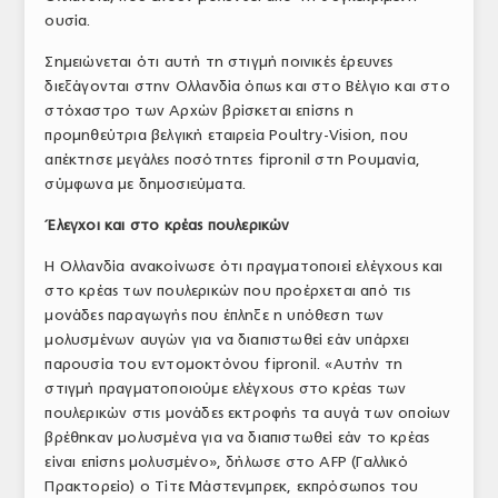
ουσία.
Σημειώνεται ότι αυτή τη στιγμή ποινικές έρευνες
διεξάγονται στην Ολλανδία όπως και στο Βέλγιο και στο
στόχαστρο των Αρχών βρίσκεται επίσης η
προμηθεύτρια βελγική εταιρεία Poultry-Vision, που
απέκτησε μεγάλες ποσότητες fipronil στη Ρουμανία,
σύμφωνα με δημοσιεύματα.
Έλεγχοι και στο κρέας πουλερικών
Η Ολλανδία ανακοίνωσε ότι πραγματοποιεί ελέγχους και
στο κρέας των πουλερικών που προέρχεται από τις
μονάδες παραγωγής που έπληξε η υπόθεση των
μολυσμένων αυγών για να διαπιστωθεί εάν υπάρχει
παρουσία του εντομοκτόνου fipronil. «Αυτήν τη
στιγμή πραγματοποιούμε ελέγχους στο κρέας των
πουλερικών στις μονάδες εκτροφής τα αυγά των οποίων
βρέθηκαν μολυσμένα για να διαπιστωθεί εάν το κρέας
είναι επίσης μολυσμένο», δήλωσε στο AFP (Γαλλικό
Πρακτορείο) ο Τίτε Μάστενμπρεκ, εκπρόσωπος του