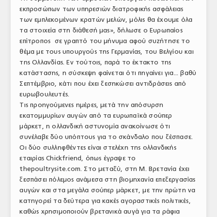
εκπροσώπων των υπηρεσιών διατροφικής ασφάλειας
ΤΟ ΠΕΡΙΟΔΙΚΟ
των εμπλεκομένων κρατών μελών, μόλις θα έχουμε όλα
Profile
τα στοιχεία στη διάθεσή μας», δήλωσε ο Ευρωπαίος
επίτροπος σε γραπτό του μήνυμα αφού συζήτησε το
ΑΡΧΕΙΟ ΤΕΥΧΩΝ
θέμα με τους υπουργούς της Γερμανίας, του Βελγίου και
της Ολλανδίας. Εν τούτοις, παρά το έκτακτο της
ΣΥΝΕΔΡΙΟ ΚΡΕΑΤΟΣ
κατάστασης, η σύσκεψη φαίνεται ότι πηγαίνει για... βαθύ
Σεπτέμβριο, κάτι που έχει ξεσηκώσει αντιδράσεις από
ευρωβουλευτές.
Τις προηγούμενες ημέρες, μετά την απόσυρση
εκατομμυρίων αυγών από τα ευρωπαϊκά σούπερ
μάρκετ, η ολλανδική αστυνομία ανακοίνωσε ότι
συνέλαβε δύο υπόπτους για το σκάνδαλο που ξέσπασε.
Οι δύο συλληφθέντες είναι στελέχη της ολλανδικής
εταιρίας Chickfriend, όπως έγραψε το
thepoultrysite.com. Στο μεταξύ, στη Μ. Βρετανία έχει
ξεσπάσει πόλεμος ανάμεσα στη βιομηχανία επεξεργασίας
αυγών και στα μεγάλα σούπερ μάρκετ, με την πρώτη να
κατηγορεί τα δεύτερα για κακές αγοραστικές πολιτικές,
καθώς χρησιμοποιούν βρετανικά αυγά για τα ράφια