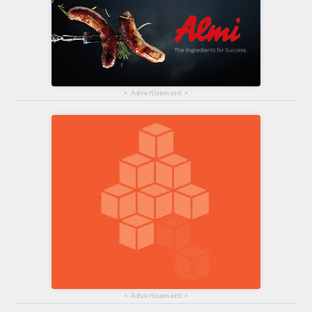
▴
Advertisement
▴
▴
Advertisement
▴