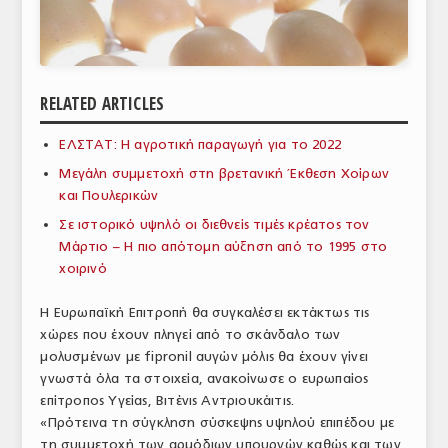
ΑΝΑΛΥΣΕΙΣ
ΕΜΠΟΡΙΚΟΣ ΚΑΤΑΛΟΓΟΣ
RELATED ARTICLES
ΠΑΡΑΓΩΓΗ & ΕΜΠΟΡΙΑ
ΕΛΣΤΑΤ: Η αγροτική παραγωγή για το 2022
ΣΦΑΓΕΙΑ
Μεγάλη συμμετοχή στη βρετανική Έκθεση Χοίρων
ΠΡΩΤΕΣ ΥΛΕΣ
και Πουλερικών
Σε ιστορικό υψηλό οι διεθνείς τιμές κρέατος τον
ΕΞΟΠΛΙΣΜΟΣ
Μάρτιο – Η πιο απότομη αύξηση από το 1995 στο
χοιρινό
ΥΠΗΡΕΣΙΕΣ
ΕΜΠΟΡΙΚΟΙ ΑΝΤΙΠΡΟΣΩΠΟΙ
Η Ευρωπαϊκή Επιτροπή θα συγκαλέσει εκτάκτως τις
χώρες που έχουν πληγεί από το σκάνδαλο των
ΝΟΜΟΘΕΣΙΑ
μολυσμένων με fipronil αυγών μόλις θα έχουν γίνει
γνωστά όλα τα στοιχεία, ανακοίνωσε ο ευρωπαίος
ΕΛΛΗΝΙΚΗ ΝΟΜΟΘΕΣΙΑ
επίτροπος Υγείας, Βιτένις Αντριουκάιτις.
«Πρότεινα τη σύγκληση σύσκεψης υψηλού επιπέδου με
ΕΥΡΩΠΑΪΚΗ ΝΟΜΟΘΕΣΙΑ
τη συμμετοχή των αρμόδιων υπουργών καθώς και των