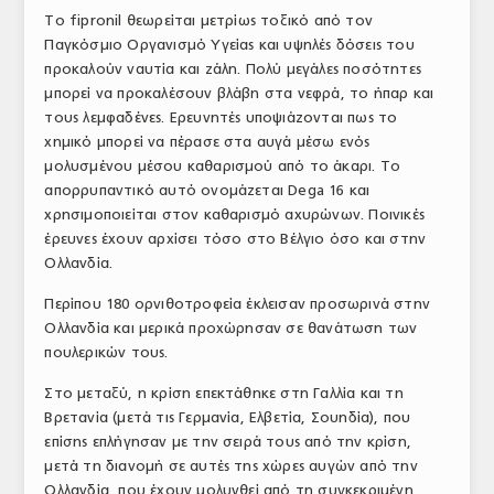
Το fipronil θεωρείται μετρίως τοξικό από τον
Παγκόσμιο Οργανισμό Υγείας και υψηλές δόσεις του
προκαλούν ναυτία και ζάλη. Πολύ μεγάλες ποσότητες
μπορεί να προκαλέσουν βλάβη στα νεφρά, το ήπαρ και
τους λεμφαδένες. Ερευνητές υποψιάζονται πως το
χημικό μπορεί να πέρασε στα αυγά μέσω ενός
μολυσμένου μέσου καθαρισμού από το άκαρι. Το
απορρυπαντικό αυτό ονομάζεται Dega 16 και
χρησιμοποιείται στον καθαρισμό αχυρώνων. Ποινικές
έρευνες έχουν αρχίσει τόσο στο Βέλγιο όσο και στην
Ολλανδία.
Περίπου 180 ορνιθοτροφεία έκλεισαν προσωρινά στην
Ολλανδία και μερικά προχώρησαν σε θανάτωση των
πουλερικών τους.
Στο μεταξύ, η κρίση επεκτάθηκε στη Γαλλία και τη
Βρετανία (μετά τις Γερμανία, Ελβετία, Σουηδία), που
επίσης επλήγησαν με την σειρά τους από την κρίση,
μετά τη διανομή σε αυτές της χώρες αυγών από την
Ολλανδία, που έχουν μολυνθεί από τη συγκεκριμένη