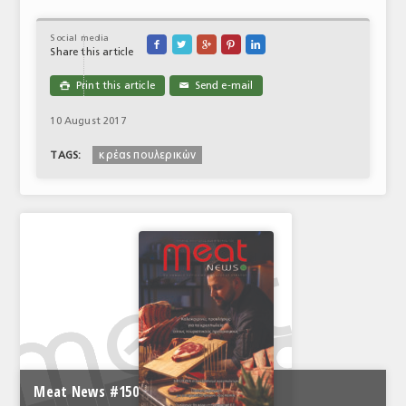
Social media





Share this article
Print this article
Send e-mail

✉
10 August 2017
κρέας πουλερικών
TAGS:
Meat News #150