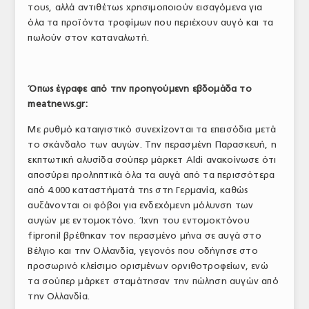
τους, αλλά αντιθέτως χρησιμοποιούν εισαγόμενα για
όλα τα προϊόντα τροφίμων που περιέχουν αυγό και τα
πωλούν στον καταναλωτή.
Όπως έγραφε από την προηγούμενη εβδομάδα το
meatnews.gr:
Με ρυθμό καταιγιστικό συνεχίζονται τα επεισόδια μετά
το σκάνδαλο των αυγών. Την περασμένη Παρασκευή, η
εκπτωτική αλυσίδα σούπερ μάρκετ Aldi ανακοίνωσε ότι
αποσύρει προληπτικά όλα τα αυγά από τα περισσότερα
από 4.000 καταστήματά της στη Γερμανία, καθώς
αυξάνονται οι φόβοι για ενδεχόμενη μόλυνση των
αυγών με εντομοκτόνο. Ίχνη του εντομοκτόνου
fipronil βρέθηκαν τον περασμένο μήνα σε αυγά στο
Βέλγιο και την Ολλανδία, γεγονός που οδήγησε στο
προσωρινό κλείσιμο ορισμένων ορνιθοτροφείων, ενώ
τα σούπερ μάρκετ σταμάτησαν την πώληση αυγών από
την Ολλανδία.