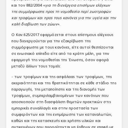
και τον 882/2004 «
για τη διενέργεια επισήμων ελέγχων
ΤΟ ΠΕΡΙΟΔΙΚΟ
της συμμόρφωσης προς τη νομοθεσία περί ζωοτροφών
Profile
και τροφίμων και προς τους κανόνες για την υγεία και την
καλή διαβίωση των ζώων
».
ΑΡΧΕΙΟ ΤΕΥΧΩΝ
Ο Καν.625/2017 εφαρμόζεται στους επίσημους ελέγχους
ΣΥΝΕΔΡΙΟ ΚΡΕΑΤΟΣ
που διενεργούνται για την εξακρίβωση της
συμμόρφωσης με τους κανόνες, είτε αυτοί θεσπίζονται
σε ενωσιακό επίπεδο είτε από τα κράτη μέλη, για την
εφαρμογή της νομοθεσίας της Ένωσης, όσον αφορά
μεταξύ άλλων τους τομείς:
- των τροφίμων και της ασφάλειας των τροφίμων, της
ακεραιότητας και της θρεπτικότητας σε κάθε στάδιο της
παραγωγής, της μεταποίησης και της διανομής των
τροφίμων, συμπεριλαμβανομένων των κανόνων που
αποσκοπούν στη διασφάλιση θεμιτών πρακτικών στις
εμπορικές συναλλαγές και στην προστασία των
συμφερόντων και της ενημέρωσης των καταναλωτών,
καθώς και της κατασκευής και χρήσης υλικών και
αντικειμένων που προορίζονται να έρθουν σε επαφή με