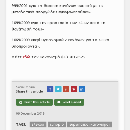
999/2001 «για τη θέσπιση κανόνων σχετικά με τις
μεταδοτικές σπογγώδεις εγκεφαλοπάθειες»
1099/2009 «για την προστασία των ζώων κατά τη
θανάτωσή τους»
1069/2009 «περί υγειονομικών κανόνων για τα ζωικά
υποπροϊόντα».
Δείτε
εδώ
τον Κανονισμό (ΕΕ) 2017/625.
Social media





Share this article
Print this article
Send e-mail

✉
09 December 2019
έλεγχοι
εμπόριο
ευρωπαϊκοί κανονισμοί
TAGS: