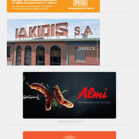
▴
Advertisement
▴