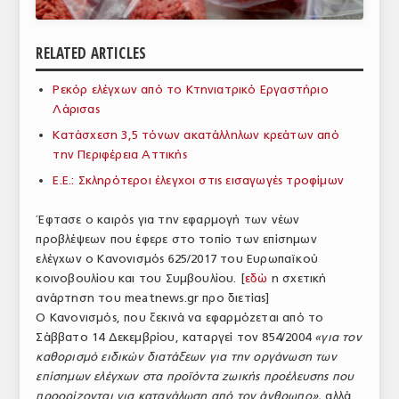
ΑΝΑΛΥΣΕΙΣ
RELATED ARTICLES
ΕΜΠΟΡΙΚΟΣ ΚΑΤΑΛΟΓΟΣ
Ρεκόρ ελέγχων από το Κτηνιατρικό Εργαστήριο
ΠΑΡΑΓΩΓΗ & ΕΜΠΟΡΙΑ
Λάρισας
ΣΦΑΓΕΙΑ
Κατάσχεση 3,5 τόνων ακατάλληλων κρεάτων από
την Περιφέρεια Αττικής
ΠΡΩΤΕΣ ΥΛΕΣ
Ε.Ε.: Σκληρότεροι έλεγχοι στις εισαγωγές τροφίμων
ΕΞΟΠΛΙΣΜΟΣ
Έφτασε ο καιρός για την εφαρμογή των νέων
προβλέψεων που έφερε στο τοπίο των επίσημων
ΥΠΗΡΕΣΙΕΣ
ελέγχων ο Κανονισμός 625/2017 του Ευρωπαϊκού
ΕΜΠΟΡΙΚΟΙ ΑΝΤΙΠΡΟΣΩΠΟΙ
κοινοβουλίου και του Συμβουλίου. [
εδώ
η σχετική
ανάρτηση του meatnews.gr προ διετίας]
ΝΟΜΟΘΕΣΙΑ
Ο Κανονισμός, που ξεκινά να εφαρμόζεται από το
Σάββατο 14 Δεκεμβρίου, καταργεί τον 854/2004
«
για τον
ΕΛΛΗΝΙΚΗ ΝΟΜΟΘΕΣΙΑ
καθορισμό ειδικών διατάξεων για την οργάνωση των
επίσημων ελέγχων στα προϊόντα ζωικής προέλευσης που
ΕΥΡΩΠΑΪΚΗ ΝΟΜΟΘΕΣΙΑ
προορίζονται για κατανάλωση από τον άνθρωπο»,
αλλά