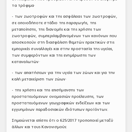
τα τρόφιμα·
- των ζωοτροφών και της ασφάλειας των ζωοτροφών,
σε οποιοδήποτε στάδιο της παραγωγής, της
μεταποίησης, της διανομής και της χρήσης των
ζωοτροφών, συμπεριλαμβανομένων των κανόνων που
αποσκοπούν στη διασφάλιση θεμιτών πρακτικών στις
εμπορικές συναλλαγές και στην προστασία της υγείας,
των συμφερόντων και της ενημέρωσης των
καταναλωτών·
- των απαιτήσεων για την υγεία των ζώων και για την
καλή μεταχείριση των ζώων·
- της χρήσης και της επισήμανσης των
προστατευόμενων ονομασιών προέλευσης, των
προστατευόμενων γεωγραφικών ενδείξεων και των
εγγυημένων παραδοσιακών ιδιότυπων προϊόντων.
Σημειώνεται επίσης ότι ο 625/2017 τροποποιεί μεταξύ
άλλων και τους Κανονισμούς: