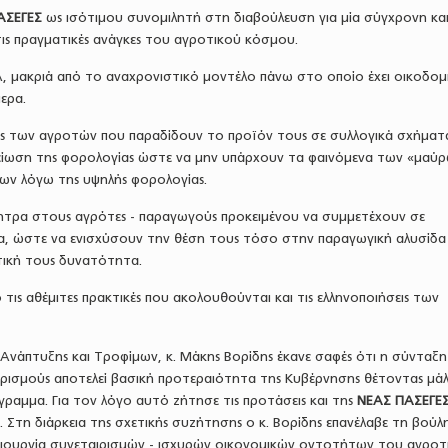
ΑΣΕΓΕΣ
ως ισότιμου συνομιλητή στη διαβούλευση για μία σύγχρονη κα
ις πραγματικές ανάγκες του αγροτικού κόσμου.
μακριά από το αναχρονιστικό μοντέλο πάνω στο οποίο έχει οικοδομ
μερα.
 των αγροτών που παραδίδουν το προϊόν τους σε συλλογικά σχήματ
μείωση της φορολογίας ώστε να μην υπάρχουν τα φαινόμενα των «μαύ
ν λόγω της υψηλής φορολογίας.
νητρα στους αγρότες - παραγωγούς προκειμένου να συμμετέχουν σε
α, ώστε να ενισχύσουν την θέση τους τόσο στην παραγωγική αλυσίδ
τική τους δυνατότητα.
 τις αθέμιτες πρακτικές που ακολουθούνται και τις ελληνοποιήσεις των
Ανάπτυξης και Τροφίμων, κ. Μάκης Βορίδης έκανε σαφές ότι η σύνταξη
ιρισμούς αποτελεί βασική προτεραιότητα της Κυβέρνησης θέτοντας μά
ραμμα. Για τον λόγο αυτό ζήτησε τις προτάσεις και της
ΝΕΑΣ ΠΑΣΕΓΕ
. Στη διάρκεια της σχετικής συζήτησης ο κ. Βορίδης επανέλαβε τη βού
μιουργία συνεταιρισμών - ισχυρών οικονομικών οντοτήτων του αγροτ