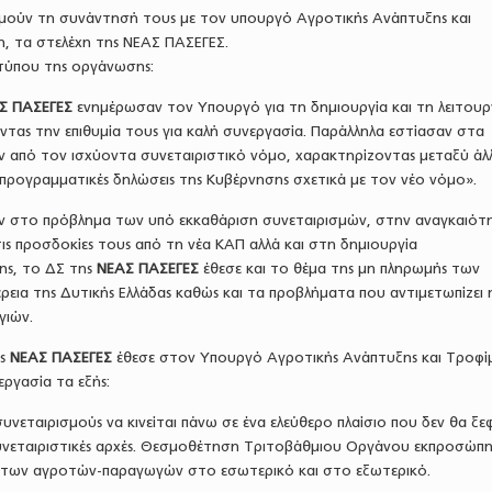
τιμούν τη συνάντησή τους με τον υπουργό Αγροτικής Ανάπτυξης και
, τα στελέχη της ΝΕΑΣ ΠΑΣΕΓΕΣ.
τύπου της οργάνωσης:
Σ ΠΑΣΕΓΕΣ
ενημέρωσαν τον Υπουργό για τη δημιουργία και τη λειτουρ
τας την επιθυμία τους για καλή συνεργασία. Παράλληλα εστίασαν στα
 από τον ισχύοντα συνεταιριστικό νόμο, χαρακτηρίζοντας μεταξύ άλ
 προγραμματικές δηλώσεις της Κυβέρνησης σχετικά με τον νέο νόμο».
ν στο πρόβλημα των υπό εκκαθάριση συνεταιρισμών, στην αναγκαιότ
ς προσδοκίες τους από τη νέα ΚΑΠ αλλά και στη δημιουργία
ης, το ΔΣ της
ΝΕΑΣ ΠΑΣΕΓΕΣ
έθεσε και το θέμα της μη πληρωμής των
ρεια της Δυτικής Ελλάδας καθώς και τα προβλήματα που αντιμετωπίζει 
γιών.
ης
ΝΕΑΣ ΠΑΣΕΓΕΣ
έθεσε στον Υπουργό Αγροτικής Ανάπτυξης και Τροφ
ργασία τα εξής:
υνεταιρισμούς να κινείται πάνω σε ένα ελεύθερο πλαίσιο που δεν θα ξε
 συνεταιριστικές αρχές. Θεσμοθέτηση Τριτοβάθμιου Οργάνου εκπροσώπ
 των αγροτών-παραγωγών στο εσωτερικό και στο εξωτερικό.