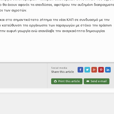
 θα έχουν αφενός τις επενδύσεις, αφετέρου την αυξημένη διαπραγματ
ος των αγροτών.
και στο σημαντικότατο ζήτημα της νέας ΚΑΠ σε συνδυασμό με την
την κατεύθυνση της οργάνωσης των παραγωγών με στόχο την πράσινη
 την ευφυή γεωργία ενώ επανέλαβε την αναγκαιότητα δημιουργίας
Social media





Share this article
Print this article
Send e-mail

✉