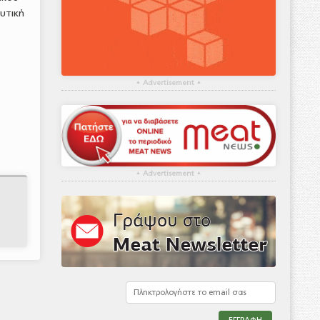
ευτική
▴
Advertisement
▴
▴
Advertisement
▴