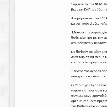
Συμμετοχή της
ΝΕΑΣ Π
βιώσιμη ΚΑΠ, με βάση τ
Αναμόρφωση του ΕΛΓΑ, 
και λειτουργεί μέχρι σή
Μείωση της φορολογίας
δοθεί κίνητρο με την 
ατιμολόγητων προϊόντω
Να δοθούν επιπλέον κί
συνεταιριστικά σχήματ
και στην διαπραγματευ
Έλεγχος της αγοράς από
γεωργικών προϊόντων.
Ο Υπουργός Αγροτικής 
νόμου για τους συνετα
συγκεκριμένο χρονοδιάγ
αμέσως επόμενες ημέρες
της Κυβέρνησης για δη