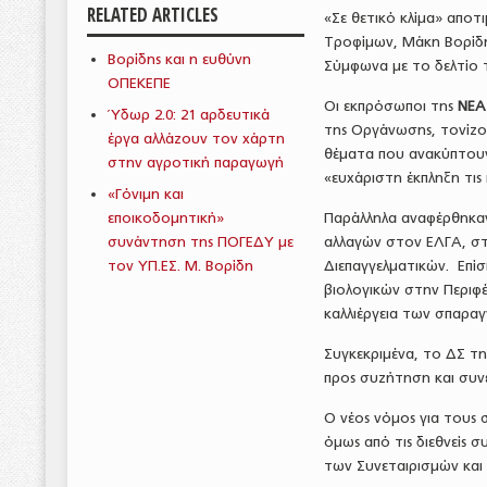
RELATED ARTICLES
«Σε θετικό κλίμα» απο
Τροφίμων, Μάκη Βορίδη
Βορίδης και η ευθύνη
Σύμφωνα με το δελτίο 
ΟΠΕΚΕΠΕ
Οι εκπρόσωποι της
ΝΕΑ
Ύδωρ 2.0: 21 αρδευτικά
της Οργάνωσης, τονίζον
έργα αλλάζουν τον χάρτη
θέματα που ανακύπτουν
στην αγροτική παραγωγή
«ευχάριστη έκπληξη τις
«Γόνιμη και
εποικοδομητική»
Παράλληλα αναφέρθηκα
συνάντηση της ΠΟΓΕΔΥ με
αλλαγών στον ΕΛΓΑ, στι
τον ΥΠ.ΕΣ. Μ. Βορίδη
Διεπαγγελματικών. Επίσ
βιολογικών στην Περιφέ
καλλιέργεια των σπαραγ
Συγκεκριμένα, το ΔΣ τ
προς συζήτηση και συνε
Ο νέος νόμος για τους σ
όμως από τις διεθνείς
των Συνεταιρισμών και