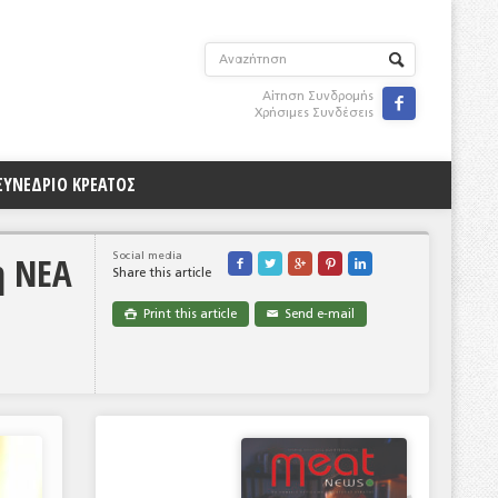
Αίτηση Συνδρομής

Χρήσιμες Συνδέσεις
ΣΥΝΕΔΡΙΟ ΚΡΕΑΤΟΣ
η ΝΕΑ
Social media





Share this article
Print this article
Send e-mail

✉