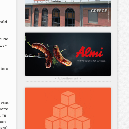
ι
ηθεί
α. Να
ρων»
α όσο
▴
Advertisement
▴
 νέου
λιστα
Σ
τις
ληση
ικού