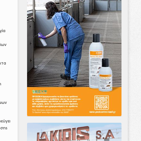
γία
λων
ητα
η
ίμων
φεύγει
ησης