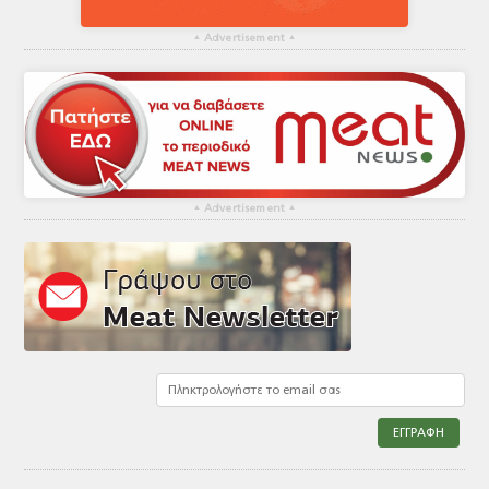
▴
Advertisement
▴
▴
Advertisement
▴