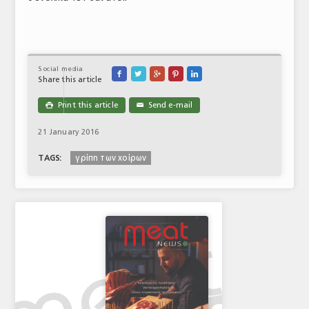
ΤΟ ΠΕΡΙΟΔΙΚΟ
Profile
ΑΡΧΕΙΟ ΤΕΥΧΩΝ
Social media





Share this article
ΣΥΝΕΔΡΙΟ ΚΡΕΑΤΟΣ
Print this article
Send e-mail

✉
21 January 2016
γρίπη των χοίρων
TAGS: