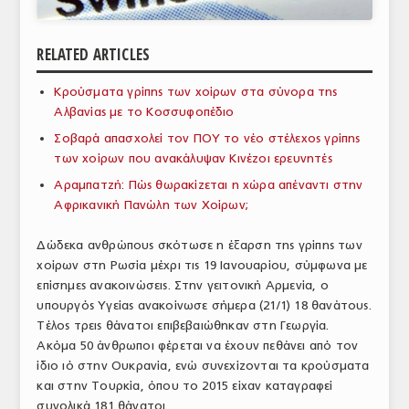
ΑΝΑΛΥΣΕΙΣ
RELATED ARTICLES
ΕΜΠΟΡΙΚΟΣ ΚΑΤΑΛΟΓΟΣ
Κρούσματα γρίπης των χοίρων στα σύνορα της
ΠΑΡΑΓΩΓΗ & ΕΜΠΟΡΙΑ
Αλβανίας με το Κοσσυφοπέδιο
ΣΦΑΓΕΙΑ
Σοβαρά απασχολεί τον ΠΟΥ το νέο στέλεχος γρίπης
των χοίρων που ανακάλυψαν Κινέζοι ερευνητές
ΠΡΩΤΕΣ ΥΛΕΣ
Αραμπατζή: Πώς θωρακίζεται η χώρα απέναντι στην
Αφρικανική Πανώλη των Χοίρων;
ΕΞΟΠΛΙΣΜΟΣ
Δώδεκα ανθρώπους σκότωσε η έξαρση της γρίπης των
ΥΠΗΡΕΣΙΕΣ
χοίρων στη Ρωσία μέχρι τις 19 Ιανουαρίου, σύμφωνα με
ΕΜΠΟΡΙΚΟΙ ΑΝΤΙΠΡΟΣΩΠΟΙ
επίσημες ανακοινώσεις. Στην γειτονική Αρμενία, ο
υπουργός Υγείας ανακοίνωσε σήμερα (21/1) 18 θανάτους.
ΝΟΜΟΘΕΣΙΑ
Τέλος τρεις θάνατοι επιβεβαιώθηκαν στη Γεωργία.
Ακόμα 50 άνθρωποι φέρεται να έχουν πεθάνει από τον
ΕΛΛΗΝΙΚΗ ΝΟΜΟΘΕΣΙΑ
ίδιο ιό στην Ουκρανία, ενώ συνεχίζονται τα κρούσματα
και στην Τουρκία, όπου το 2015 είχαν καταγραφεί
ΕΥΡΩΠΑΪΚΗ ΝΟΜΟΘΕΣΙΑ
συνολικά 181 θάνατοι.