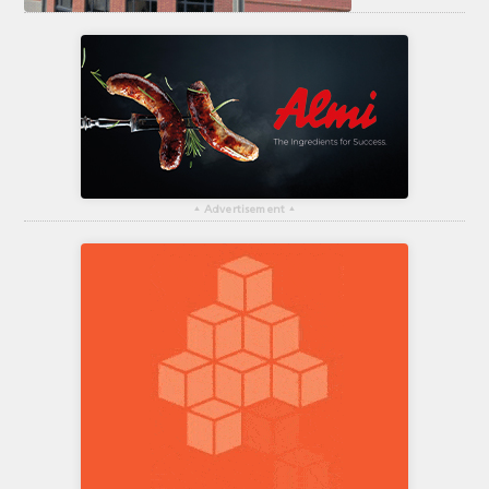
▴
Advertisement
▴