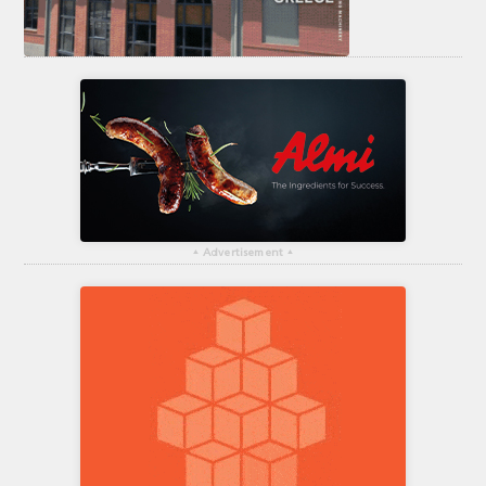
▴
Advertisement
▴