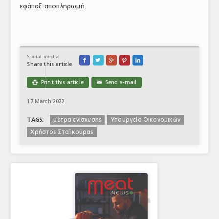
εφάπαξ αποπληρωμή.
Social media





Share this article
Print this article
Send e-mail

✉
17 March 2022
μέτρα ενίσχυσης
Υπουργείο Οικονομικών
TAGS:
Χρήστος Σταϊκούρας