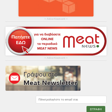
▴
Advertisement
▴
▴
Advertisement
▴