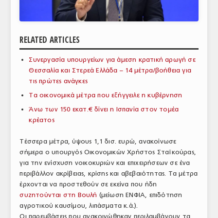
ΑΝΑΛΥΣΕΙΣ
ΕΜΠΟΡΙΚΟΣ ΚΑΤΑΛΟΓΟΣ
RELATED ARTICLES
ΠΑΡΑΓΩΓΗ & ΕΜΠΟΡΙΑ
Συνεργασία υπουργείων για άμεση κρατική αρωγή σε
Θεσσαλία και Στερεά Ελλάδα – 14 μέτρα/βοήθεια για
ΣΦΑΓΕΙΑ
τις πρώτες ανάγκες
ΠΡΩΤΕΣ ΥΛΕΣ
Τα οικονομικά μέτρα που εξήγγειλε η κυβέρνηση
Άνω των 150 εκατ.€ δίνει η Ισπανία στον τομέα
ΕΞΟΠΛΙΣΜΟΣ
κρέατος
ΥΠΗΡΕΣΙΕΣ
Τέσσερα μέτρα, ύψους 1,1 δισ. ευρώ, ανακοίνωσε
ΕΜΠΟΡΙΚΟΙ ΑΝΤΙΠΡΟΣΩΠΟΙ
σήμερα ο υπουργός Οικονομικών Χρήστος Σταϊκούρας,
για την ενίσχυση νοικοκυριών και επιχειρήσεων σε ένα
ΝΟΜΟΘΕΣΙΑ
περιβάλλον ακρίβειας, κρίσης και αβεβαιότητας. Τα μέτρα
έρχονται να προστεθούν σε εκείνα που ήδη
ΕΛΛΗΝΙΚΗ ΝΟΜΟΘΕΣΙΑ
συζητούνται στη Βουλή
(μείωση ΕΝΦΙΑ, επιδότηση
αγροτικού καυσίμου, λιπάσματα κ.ά.).
ΕΥΡΩΠΑΪΚΗ ΝΟΜΟΘΕΣΙΑ
Οι παρεμβάσεις που ανακοινώθηκαν περιλαμβάνουν τα