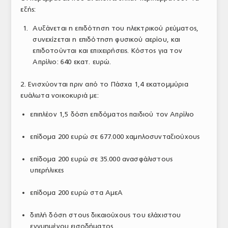
εξής:
ΤΟ ΠΕΡΙΟΔΙΚΟ
Αυξάνεται η επιδότηση του ηλεκτρικού ρεύματος,
Profile
συνεχίζεται η επιδότηση φυσικού αερίου, και
επιδοτούνται και επιχειρήσεις. Κόστος για τον
ΑΡΧΕΙΟ ΤΕΥΧΩΝ
Απρίλιο: 640 εκατ. ευρώ.
ΣΥΝΕΔΡΙΟ ΚΡΕΑΤΟΣ
2. Ενισχύονται πριν από το Πάσχα 1,4 εκατομμύρια
ευάλωτα νοικοκυριά με:
επιπλέον 1,5 δόση επιδόματος παιδιού τον Απρίλιο
επίδομα 200 ευρώ σε 677.000 χαμηλοσυνταξιούχους
επίδομα 200 ευρώ σε 35.000 ανασφάλιστους
υπερήλικες
επίδομα 200 ευρώ στα ΑμεΑ
διπλή δόση στους δικαιούχους του ελάχιστου
εγγυημένου εισοδήματος.