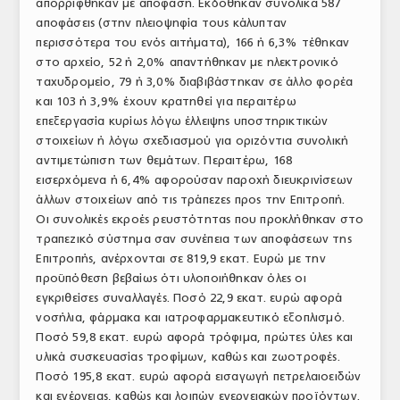
απορρίφθηκαν με απόφαση. Εκδόθηκαν συνολικά 587
αποφάσεις (στην πλειοψηφία τους κάλυπταν
περισσότερα του ενός αιτήματα), 166 ή 6,3% τέθηκαν
στο αρχείο, 52 ή 2,0% απαντήθηκαν με ηλεκτρονικό
ταχυδρομείο, 79 ή 3,0% διαβιβάστηκαν σε άλλο φορέα
και 103 ή 3,9% έχουν κρατηθεί για περαιτέρω
επεξεργασία κυρίως λόγω έλλειψης υποστηρικτικών
στοιχείων ή λόγω σχεδιασμού για οριζόντια συνολική
αντιμετώπιση των θεμάτων. Περαιτέρω, 168
εισερχόμενα ή 6,4% αφορούσαν παροχή διευκρινίσεων
άλλων στοιχείων από τις τράπεζες προς την Επιτροπή.
Οι συνολικές εκροές ρευστότητας που προκλήθηκαν στο
τραπεζικό σύστημα σαν συνέπεια των αποφάσεων της
Επιτροπής, ανέρχονται σε 819,9 εκατ. Ευρώ με την
προϋπόθεση βεβαίως ότι υλοποιήθηκαν όλες οι
εγκριθείσες συναλλαγές. Ποσό 22,9 εκατ. ευρώ αφορά
νοσήλια, φάρμακα και ιατροφαρμακευτικό εξοπλισμό.
Ποσό 59,8 εκατ. ευρώ αφορά τρόφιμα, πρώτες ύλες και
υλικά συσκευασίας τροφίμων, καθώς και ζωοτροφές.
Ποσό 195,8 εκατ. ευρώ αφορά εισαγωγή πετρελαιοειδών
και ενέργειας, καθώς και λοιπών ενεργειακών προϊόντων.