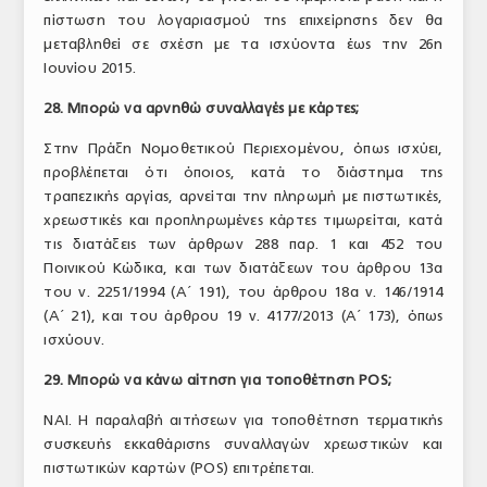
πίστωση του λογαριασμού της επιχείρησης δεν θα
μεταβληθεί σε σχέση με τα ισχύοντα έως την 26η
Ιουνίου 2015.
28. Μπορώ να αρνηθώ συναλλαγές με κάρτες;
Στην Πράξη Νομοθετικού Περιεχομένου, όπως ισχύει,
προβλέπεται ότι όποιος, κατά το διάστημα της
τραπεζικής αργίας, αρνείται την πληρωμή με πιστωτικές,
χρεωστικές και προπληρωμένες κάρτες τιμωρείται, κατά
τις διατάξεις των άρθρων 288 παρ. 1 και 452 του
Ποινικού Κώδικα, και των διατάξεων του άρθρου 13α
του ν. 2251/1994 (Α΄ 191), του άρθρου 18α ν. 146/1914
(Α΄ 21), και του άρθρου 19 ν. 4177/2013 (Α΄ 173), όπως
ισχύουν.
29. Μπορώ να κάνω αίτηση για τοποθέτηση POS;
ΝΑΙ. Η παραλαβή αιτήσεων για τοποθέτηση τερματικής
συσκευής εκκαθάρισης συναλλαγών χρεωστικών και
πιστωτικών καρτών (POS) επιτρέπεται.