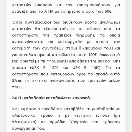
μετρητών μπορούν να την χρησιμοποιήσουν για
ανάληψη από το ΑΤΜ με το ημερήσιο όριο των 60€.
Όσοι συνταξιούχοι δεν διαθέτουν κάρτα αναλήψεως
μετρητών θα εξυπηρετούνται σε κάποιο από τα
καταστήματα της τράπεζας πληρωμής, τα οποία
ανακοινώνονται και λειτουργούν με σκοπό την
καταβολή των συντάξεων στους δικαιούχους τους και
για συνολικό εφάπαξ καταβλητέο ποσό 120€, όπως αυτό
έχει οριστεί με τις Υπουργικές Αποφάσεις της 8ης και 13ης
Ιουλίου (ΦΕΚ Β 1420 και ΦΕΚ Β 1460). Για τα
καταστήματα που λειτουργούν προς το σκοπό αυτό
βλέπε τις σχετικές ανακοινώσεις των τραπεζών μελών
της ΕΕΤ.
24. Η μισθοδοσία καταβάλλεται κανονικά;
ΝΑΙ, εφόσον ο εργοδότης καταβάλλει τη μισθοδοσία με
ηλεκτρονικό τρόπο ή με κεντρική εντολή (μη
ηλεκτρονική) σε αρμόδια Υπηρεσία της τράπεζας
συνεργασίας του.