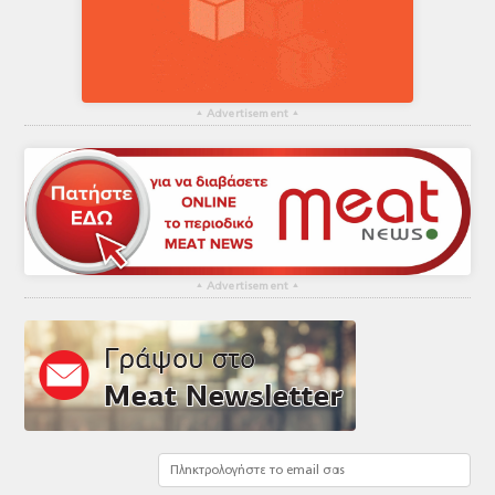
▴
Advertisement
▴
▴
Advertisement
▴