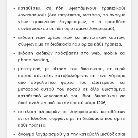
καταθέσεις, σε ήδη υφιστάμενους τραπεζικούς
λογαριασμούς (Δεν επιτρέπεται, ωστόσο, το άνοιγμα
νέων τραπεζικών λογαριασμών, ή η προσθήκη
συνδικαιούχου σε ήδη υφιστάμενο λογαριασμό),
έκδοση νέων χρεωστικών και πιστωτικών καρτών,
σύμφωνα με τη διαδικασία που ορίζει κάθε τράπεζα,
έκδοση κωδικών πρόσβασης στο web, mobile και
phone banking,
μετατροπή, με αίτηση του δικαιούχου, σε ευρώ
ποσού σύνταξης καταβαλλόμενης σε ξένο νόμισμα
από ασφαλιστικό φορέα του εξωτερικού και
μεταφορά αυτού του ποσού σε άλλο υφιστάμενο
καταθετικό λογαριασμό του ίδιου δικαιούχου για
άπαξ ανάληψη από αυτόν ποσού μέχρι 120€,
εκτέλεση πληρωμών σε λογαριασμούς καταθέσεων
εντός Ελλάδος, σύμφωνα με τη διαδικασία που ορίζει
κάθε τράπεζα,
άνοιγμα λογαριασμού για την καταβολή μισθοδοσίας