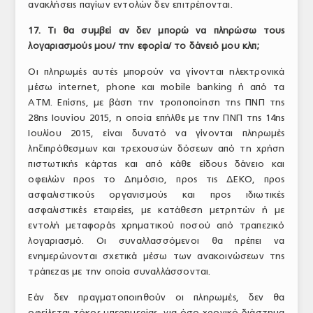
ανακλήσεις παγίων εντολών δεν επιτρέπονται.
17. Τι θα συμβεί αν δεν μπορώ να πληρώσω τους
λογαριασμούς μου/ την εφορία/ το δάνειό μου κλπ;
Οι πληρωμές αυτές μπορούν να γίνονται ηλεκτρονικά
μέσω internet, phone και mobile banking ή από τα
ΑΤΜ. Επίσης, με βάση την τροποποίηση της ΠΝΠ της
28ης Ιουνίου 2015, η οποία επήλθε με την ΠΝΠ της 14ης
Ιουλίου 2015, είναι δυνατό να γίνονται πληρωμές
ληξιπρόθεσμων και τρεχουσών δόσεων από τη χρήση
πιστωτικής κάρτας και από κάθε είδους δάνειο και
οφειλών προς το Δημόσιο, προς τις ΔΕΚΟ, προς
ασφαλιστικούς οργανισμούς και προς ιδιωτικές
ασφαλιστικές εταιρείες, με κατάθεση μετρητών ή με
εντολή μεταφοράς χρηματικού ποσού από τραπεζικό
λογαριασμό. Οι συναλλασσόμενοι θα πρέπει να
ενημερώνονται σχετικά μέσω των ανακοινώσεων της
τράπεζας με την οποία συναλλάσσονται.
Εάν δεν πραγματοποιηθούν οι πληρωμές, δεν θα
οφείλεται τόκος υπερημερίας, για όσο χρονικό διάστημα