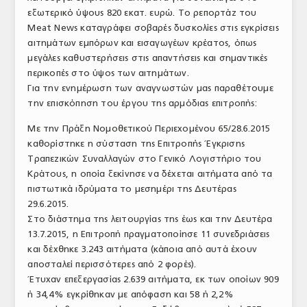
εξωτερικό ύψους 820 εκατ. ευρώ. Το ρεπορτάζ του
ΤΟ ΠΕΡΙΟΔΙΚΟ
Meat News καταγράφει σοβαρές δυσκολίες στις εγκρίσεις
Profile
αιτημάτων εμπόρων και εισαγωγέων κρέατος, όπως
μεγάλες καθυστερήσεις στις απαντήσεις και σημαντικές
ΑΡΧΕΙΟ ΤΕΥΧΩΝ
περικοπές στο ύψος των αιτημάτων.
Για την ενημέρωση των αναγνωστών μας παραθέτουμε
ΣΥΝΕΔΡΙΟ ΚΡΕΑΤΟΣ
την επισκόπηση του έργου της αρμόδιας επιτροπής:
Με την Πράξη Νομοθετικού Περιεχομένου 65/28.6.2015
καθορίστηκε η σύσταση της Επιτροπής Έγκρισης
Τραπεζικών Συναλλαγών στο Γενικό Λογιστήριο του
Κράτους, η οποία ξεκίνησε να δέχεται αιτήματα από τα
πιστωτικά ιδρύματα το μεσημέρι της Δευτέρας
29.6.2015.
Στο διάστημα της λειτουργίας της έως και την Δευτέρα
13.7.2015, η Επιτροπή πραγματοποίησε 11 συνεδριάσεις
και δέχθηκε 3.243 αιτήματα (κάποια από αυτά έχουν
αποσταλεί περισσότερες από 2 φορές).
Έτυχαν επεξεργασίας 2.639 αιτήματα, εκ των οποίων 909
ή 34,4% εγκρίθηκαν με απόφαση και 58 ή 2,2%