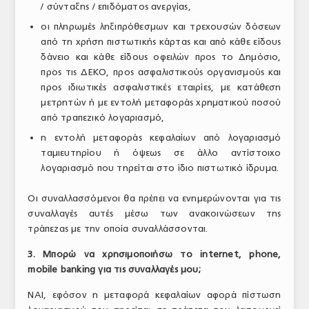
/ σύνταξης / επιδόματος ανεργίας,
οι πληρωμές ληξιπρόθεσμων και τρεχουσών δόσεων
από τη χρήση πιστωτικής κάρτας και από κάθε είδους
δάνειο και κάθε είδους οφειλών προς το Δημόσιο,
προς τις ΔΕΚΟ, προς ασφαλιστικούς οργανισμούς και
προς ιδιωτικές ασφαλιστικές εταιρίες, με κατάθεση
μετρητών ή με εντολή μεταφοράς χρηματικού ποσού
από τραπεζικό λογαριασμό,
η εντολή μεταφοράς κεφαλαίων από λογαριασμό
ταμιευτηρίου ή όψεως σε άλλο αντίστοιχο
λογαριασμό που τηρείται στο ίδιο πιστωτικό ίδρυμα.
Οι συναλλασσόμενοι θα πρέπει να ενημερώνονται για τις
συναλλαγές αυτές μέσω των ανακοινώσεων της
τράπεζας με την οποία συναλλάσσονται.
3. Μπορώ να χρησιμοποιήσω το internet, phone,
mobile banking για τις συναλλαγές μου;
ΝΑΙ, εφόσον η μεταφορά κεφαλαίων αφορά πίστωση