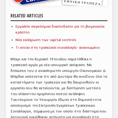
ΑΝΑΛΥΣΕΙΣ
RELATED ARTICLES
ΕΜΠΟΡΙΚΟΣ ΚΑΤΑΛΟΓΟΣ
Εργαλείο παγκόσμιας διασύνδεσης για τη βιομηχανία
ΠΑΡΑΓΩΓΗ & ΕΜΠΟΡΙΑ
κρέατος
ΣΦΑΓΕΙΑ
Νέα χαλάρωση των capital controls
Τι ισχύει στις τραπεζικές συναλλαγές- ανανεωμένο
ΠΡΩΤΕΣ ΥΛΕΣ
Μέχρι και την Κυριακή 19 Ιουλίου παρατάθηκε η
ΕΞΟΠΛΙΣΜΟΣ
τραπεζική αργία με νέα υπουργική απόφαση. Με
δηλώσεις του ο αναπληρωτής υπουργός Οικονομικών Δ.
ΥΠΗΡΕΣΙΕΣ
Μάρδας υπόσχεται ότι από Δευτέρα θα ανοίξουν όλα τα
ΕΜΠΟΡΙΚΟΙ ΑΝΤΙΠΡΟΣΩΠΟΙ
καταστήματα των τραπεζών και θα διευρυνθούν οι
εργασίες που θα εκτελούνται, με διατήρηση ωστόσο
ΝΟΜΟΘΕΣΙΑ
του ελάχιστου ημερήσιου ποσού ανάληψης.
Ταυτόχρονα το Υπουργείο έδωσε στη δημοσιότητα
ΕΛΛΗΝΙΚΗ ΝΟΜΟΘΕΣΙΑ
απολογισμό της Επιτροπής Εγκρίσεων Τραπεζικών
Συναλλαγών, σύμφωνα με τον οποίο στο διάστημα που
ΕΥΡΩΠΑΪΚΗ ΝΟΜΟΘΕΣΙΑ
λειτουργεί εγκρίθηκαν αιτήματα για συναλλαγές στο