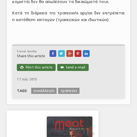
κομιστές δεν θα απωλέσουν τα δικαιώματά τους.
Κατά τη διάρκεια της τραπεζικής αργίας δεν επιτρέπεται
η κατάθεση επιταγών (τραπεζικών και ιδιωτικών).
Social media





Share this article
Print this article
Send e-mail

✉
17 July 2015
συναλλαγές
τράπεζες
TAGS: