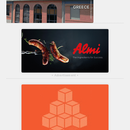
▴
Advertisement
▴