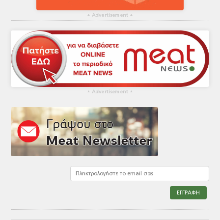
▴
Advertisement
▴
▴
Advertisement
▴