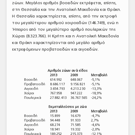
ζώων. Μεγάλος αριθμός βοοειδών εκτρέφεται, επίσης,
στη Θεσσαλία και την Ανατολική Μακεδονία και Θράκη.
Η Θεσσαλία χαρακτηρίζεται, επίσης, από την εκτροφή
του μεγαλύτερου αριθμού χοιροειδών (146.749), ενώ η
Ήπειρος από τον μεγαλύτερο αριθμό πουλερικών της
Χώρας (8.323.766). Η Κρήτη και η Ανατολική Μακεδονία
και Θράκη χαρακτηρίζονται από μεγάλο αριθμό
εκτρεφόμενων προβατοειδών και αιγοειδών.
Αριθμός ζώων ανά είδος
2013
2009
Μεταβολή
Βοοειδή
614.992
648.067
-5,1%
Προβατοειδή
8.686.117
9.156.821
-5,1%
Αιγοειδή
3.654.793
4.213.230
-13,3%
Χοίροι
767.958
947.222
-18,9%
Πουλερικά
27.882.413
36.767.565
-24,2%
Εκμεταλλεύσεις με ζώα
2013
2009
Μεταβολή
Βοοειδή
15.899
16.679
-4,7%
Προβατοειδή
94.448
91.933
2,7%
Αιγοειδή
68.274
71.585
-4,6%
Χοίροι
18.941
19.332
-2,0%
Πουλερικά
189.252
215.373
-12,1%