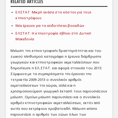
RELATED ARTICLES
ΑΝΑΛΥΣΕΙΣ
ΕΛΣΤΑΤ: Μικρή ανάσα στο κόστος για τους
κτηνοτρόφους
ΕΜΠΟΡΙΚΟΣ ΚΑΤΑΛΟΓΟΣ
Νέα έρευνα για τις επιδοτήσεις βοοειδών
ΠΑΡΑΓΩΓΗ & ΕΜΠΟΡΙΑ
ΕΛΣΤΑΤ: Η κτηνοτροφία σβήνει στη Δυτική
Μακεδονία
ΣΦΑΓΕΙΑ
ΠΡΩΤΕΣ ΥΛΕΣ
Μείωση της κτηνοτροφικής δραστηριότητας και του
ζωικού πληθυσμού καταγράφει η έρευνα διάρθρωσης
ΕΞΟΠΛΙΣΜΟΣ
γεωργικών και κτηνοτροφικών εκμεταλλεύσεων που
δημοσίευσε η ΕΛ.ΣΤΑΤ. και αφορά στοιχεία του 2013.
ΥΠΗΡΕΣΙΕΣ
Σύμφωνα με τα συμπεράσματα της έρευνας την
τετραετία 2009-2013 ο συνολικός αριθμός
ΕΜΠΟΡΙΚΟΙ ΑΝΤΙΠΡΟΣΩΠΟΙ
εκμεταλλεύσεων της χώρας, αλλά και η
χρησιμοποιούμενη γεωργική έκτασή τους παρουσιάζουν
ΝΟΜΟΘΕΣΙΑ
μείωση. Ομοίως μείωση παρουσιάζει και ο συνολικός
ΕΛΛΗΝΙΚΗ ΝΟΜΟΘΕΣΙΑ
αριθμός κτηνοτροφικών εκμεταλλεύσεων, εκτός από
αυτές που εκτρέφουν προβατοειδή. Μείωση επίσης
ΕΥΡΩΠΑΪΚΗ ΝΟΜΟΘΕΣΙΑ
παρουσιάζει ο αριθμός των ζώων όλων των