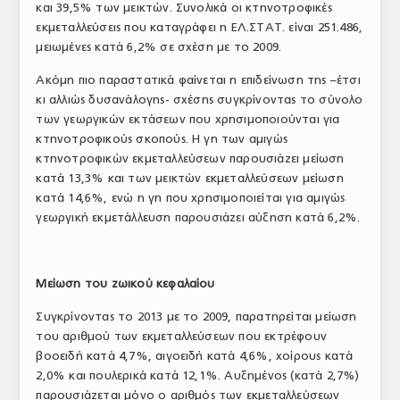
και 39,5% των μεικτών. Συνολικά οι κτηνοτροφικές
εκμεταλλεύσεις που καταγράφει η ΕΛ.ΣΤΑΤ. είναι 251.486,
μειωμένες κατά 6,2% σε σχέση με το 2009.
Ακόμη πιο παραστατικά φαίνεται η επιδείνωση της –έτσι
κι αλλιώς δυσανάλογης- σχέσης συγκρίνοντας το σύνολο
των γεωργικών εκτάσεων που χρησιμοποιούνται για
κτηνοτροφικούς σκοπούς. Η γη των αμιγώς
κτηνοτροφικών εκμεταλλεύσεων παρουσιάζει μείωση
κατά 13,3% και των μεικτών εκμεταλλεύσεων μείωση
κατά 14,6%, ενώ η γη που χρησιμοποιείται για αμιγώς
γεωργική εκμετάλλευση παρουσιάζει αύξηση κατά 6,2%.
Μείωση του ζωικού κεφαλαίου
Συγκρίνοντας το 2013 με το 2009, παρατηρείται μείωση
του αριθμού των εκμεταλλεύσεων που εκτρέφουν
βοοειδή κατά 4,7%, αιγοειδή κατά 4,6%, χοίρους κατά
2,0% και πουλερικά κατά 12,1%. Αυξημένος (κατά 2,7%)
παρουσιάζεται μόνο ο αριθμός των εκμεταλλεύσεων