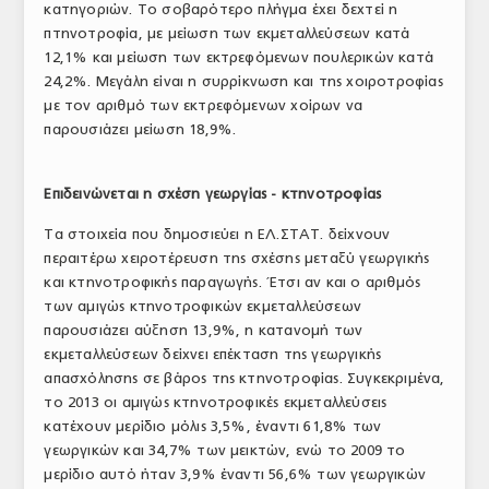
κατηγοριών. Το σοβαρότερο πλήγμα έχει δεχτεί η
ΤΟ ΠΕΡΙΟΔΙΚΟ
πτηνοτροφία, με μείωση των εκμεταλλεύσεων κατά
12,1% και μείωση των εκτρεφόμενων πουλερικών κατά
Profile
24,2%. Μεγάλη είναι η συρρίκνωση και της χοιροτροφίας
με τον αριθμό των εκτρεφόμενων χοίρων να
ΑΡΧΕΙΟ ΤΕΥΧΩΝ
παρουσιάζει μείωση 18,9%.
ΣΥΝΕΔΡΙΟ ΚΡΕΑΤΟΣ
Επιδεινώνεται η σχέση γεωργίας - κτηνοτροφίας
Τα στοιχεία που δημοσιεύει η ΕΛ.ΣΤΑΤ. δείχνουν
περαιτέρω χειροτέρευση της σχέσης μεταξύ γεωργικής
και κτηνοτροφικής παραγωγής. Έτσι αν και ο αριθμός
των αμιγώς κτηνοτροφικών εκμεταλλεύσεων
παρουσιάζει αύξηση 13,9%, η κατανομή των
εκμεταλλεύσεων δείχνει επέκταση της γεωργικής
απασχόλησης σε βάρος της κτηνοτροφίας. Συγκεκριμένα,
το 2013 οι αμιγώς κτηνοτροφικές εκμεταλλεύσεις
κατέχουν μερίδιο μόλις 3,5%, έναντι 61,8% των
γεωργικών και 34,7% των μεικτών, ενώ το 2009 το
μερίδιο αυτό ήταν 3,9% έναντι 56,6% των γεωργικών