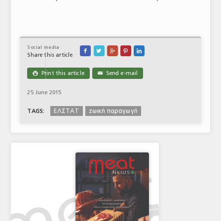
Social media





Share this article
Print this article
Send e-mail

✉
25 June 2015
ΕΛΣΤΑΤ
ζωική παραγωγή
TAGS: