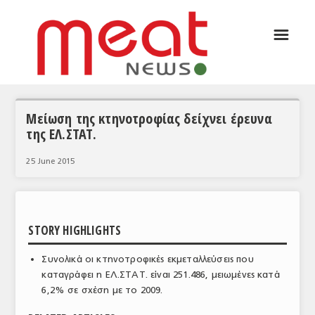
☰
ΑΡΘΡΟΓΡΑΦΙΑ
ΕΛΛΑΔΑ
ΕΙΔΗΣΕΙΣ
Μείωση της κτηνοτροφίας δείχνει έρευνα
της ΕΛ.ΣΤΑΤ.
ΣΥΝΕΝΤΕΥΞΕΙΣ
25 June 2015
ΘΕΜΑΤΑ
ΑΝΑΛΥΣΕΙΣ
ΚΟΣΜΟΣ
STORY HIGHLIGHTS
ΕΙΔΗΣΕΙΣ
Συνολικά οι κτηνοτροφικές εκμεταλλεύσεις που
καταγράφει η ΕΛ.ΣΤΑΤ. είναι 251.486, μειωμένες κατά
ΕΥΡΩΠΑΪΚΕΣ ΑΠΟΦΑΣΕΙΣ
6,2% σε σχέση με το 2009.
ΘΕΜΑΤΑ