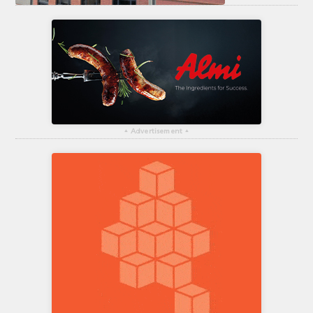
▴
Advertisement
▴