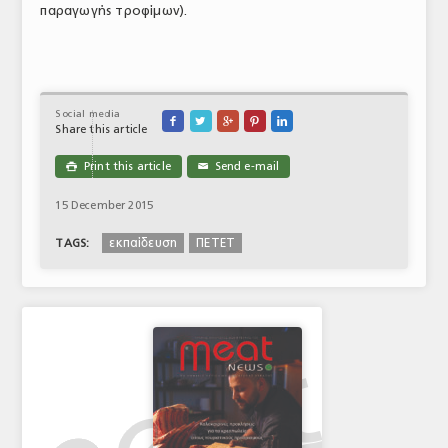
παραγωγής τροφίμων).
Social media





Share this article
Print this article
Send e-mail

✉
15 December 2015
εκπαίδευση
ΠΕΤΕΤ
TAGS: