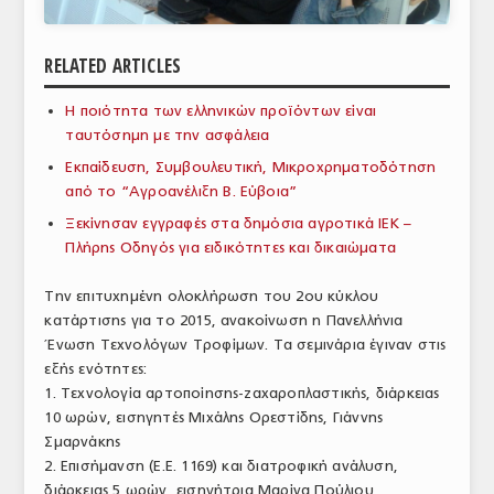
ΑΝΑΛΥΣΕΙΣ
RELATED ARTICLES
ΕΜΠΟΡΙΚΟΣ ΚΑΤΑΛΟΓΟΣ
Η ποιότητα των ελληνικών προϊόντων είναι
ΠΑΡΑΓΩΓΗ & ΕΜΠΟΡΙΑ
ταυτόσημη με την ασφάλεια
ΣΦΑΓΕΙΑ
Εκπαίδευση, Συμβουλευτική, Μικροχρηματοδότηση
από το “Aγροανέλιξη Β. Εύβοια”
ΠΡΩΤΕΣ ΥΛΕΣ
Ξεκίνησαν εγγραφές στα δημόσια αγροτικά ΙΕΚ –
Πλήρης Οδηγός για ειδικότητες και δικαιώματα
ΕΞΟΠΛΙΣΜΟΣ
Την επιτυχημένη ολοκλήρωση του 2ου κύκλου
ΥΠΗΡΕΣΙΕΣ
κατάρτισης για το 2015, ανακοίνωση η Πανελλήνια
ΕΜΠΟΡΙΚΟΙ ΑΝΤΙΠΡΟΣΩΠΟΙ
Ένωση Τεχνολόγων Τροφίμων. Τα σεμινάρια έγιναν στις
εξής ενότητες:
ΝΟΜΟΘΕΣΙΑ
1. Τεχνολογία αρτοποίησης-ζαχαροπλαστικής, διάρκειας
10 ωρών, εισηγητές Μιχάλης Ορεστίδης, Γιάννης
ΕΛΛΗΝΙΚΗ ΝΟΜΟΘΕΣΙΑ
Σμαρνάκης
2. Επισήμανση (Ε.Ε. 1169) και διατροφική ανάλυση,
ΕΥΡΩΠΑΪΚΗ ΝΟΜΟΘΕΣΙΑ
διάρκειας 5 ωρών, εισηγήτρια Μαρίνα Πούλιου