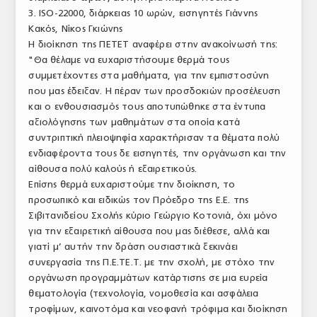
3. ISO-22000, διάρκειας 10 ωρών, εισηγητές Γιάννης
ΤΟ ΠΕΡΙΟΔΙΚΟ
Κακός, Νίκος Γκιώνης
Profile
Η διοίκηση της ΠΕΤΕΤ αναφέρει στην ανακοίνωσή της:
"Θα θέλαμε να ευχαριστήσουμε θερμά τους
ΑΡΧΕΙΟ ΤΕΥΧΩΝ
συμμετέχοντες στα μαθήματα, για την εμπιστοσύνη
που μας έδειξαν. Η πέραν των προσδοκιών προσέλευση
ΣΥΝΕΔΡΙΟ ΚΡΕΑΤΟΣ
και ο ενθουσιασμός τους αποτυπώθηκε στα έντυπα
αξιολόγησης των μαθημάτων στα οποία κατά
συντριπτική πλειοψηφία χαρακτήρισαν τα θέματα πολύ
ενδιαφέροντα τους δε εισηγητές, την οργάνωση και την
αίθουσα πολύ καλούς ή εξαιρετικούς.
Επίσης θερμά ευχαριστούμε την διοίκηση, το
προσωπικό και ειδικώς τον Πρόεδρο της Ε.Ε. της
Σιβιτανιδείου Σχολής κύριο Γεώργιο Κοτονιά, όχι μόνο
για την εξαιρετική αίθουσα που μας διέθεσε, αλλά και
γιατί μ’ αυτήν την δράση ουσιαστικά ξεκινάει
συνεργασία της Π.Ε.ΤΕ.Τ. με την σχολή, με στόχο την
οργάνωση προγραμμάτων κατάρτισης σε μια ευρεία
θεματολογία (τεχνολογία, νομοθεσία και ασφάλεια
τροφίμων, καινοτόμα και νεοφανή τρόφιμα και διοίκηση