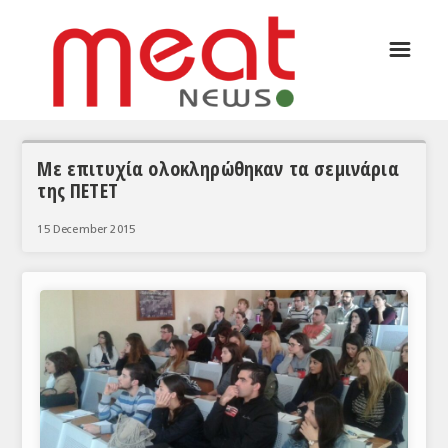
☰
ΑΡΘΡΟΓΡΑΦΙΑ
ΕΛΛΑΔΑ
ΕΙΔΗΣΕΙΣ
Με επιτυχία ολοκληρώθηκαν τα σεμινάρια
της ΠΕΤΕΤ
ΣΥΝΕΝΤΕΥΞΕΙΣ
15 December 2015
ΘΕΜΑΤΑ
ΑΝΑΛΥΣΕΙΣ
ΚΟΣΜΟΣ
ΕΙΔΗΣΕΙΣ
ΕΥΡΩΠΑΪΚΕΣ ΑΠΟΦΑΣΕΙΣ
ΘΕΜΑΤΑ