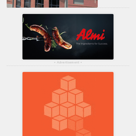
▴
Advertisement
▴