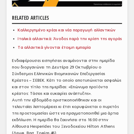
ΑΝΑΛΥΣΕΙΣ
RELATED ARTICLES
ΕΜΠΟΡΙΚΟΣ ΚΑΤΑΛΟΓΟΣ
Καλλιεργημένο κρέας και νέα παραγωγή αλλαντικών
ΠΑΡΑΓΩΓΗ & ΕΜΠΟΡΙΑ
Ιταλικά αλλαντικά: Άνοδος παρά την κρίση της αγοράς
ΣΦΑΓΕΙΑ
Τα αλλαντικά γίνονται έτοιμη εμπειρία
ΠΡΩΤΕΣ ΥΛΕΣ
Ενδιαφέρουσες εισηγήσεις αναμένονται στην ημερίδα
που διοργανώνει τη Δευτέρα 29 Οκτωβρίου ο
ΕΞΟΠΛΙΣΜΟΣ
Σύνδεσμος Ελληνικών Βιομηχανιών Επεξεργασίας
Κρέατος – ΣΕΒΕΚ. Κάτι το οποίο αποτυπώνεται ασφαλώς
ΥΠΗΡΕΣΙΕΣ
και στον τίτλο της ημερίδας: «Επώνυμα προϊόντα
ΕΜΠΟΡΙΚΟΙ ΑΝΤΙΠΡΟΣΩΠΟΙ
κρέατος: Τάσεις και ευκαιρίες ανάπτυξης».
Αυτή την εβδομάδα οριστικοποιήθηκαν και οι
ΝΟΜΟΘΕΣΙΑ
τελευταίες λεπτομέρειες κι έτσι κορυφώνεται ο πυρετός
της προετοιμασίας ώστε να πραγματοποιηθεί μια άρτια
ΕΛΛΗΝΙΚΗ ΝΟΜΟΘΕΣΙΑ
εκδήλωση. Η ημερίδα θα ξεκινήσει στις 16:00 στην
Αίθουσα Hesperides του Ξενοδοχείου Hilton Athens
ΕΥΡΩΠΑΪΚΗ ΝΟΜΟΘΕΣΙΑ
(Λεωφ. Βασ. Σοφίας 46).