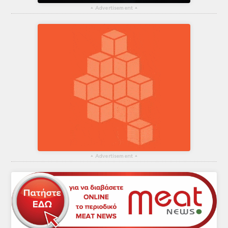
▴
Advertisement
▴
▴
Advertisement
▴