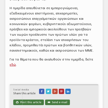
ΤΟ ΠΕΡΙΟΔΙΚΟ
Η ημερίδα απευθύνεται σε εμπειρογνώμονες,
εξειδικευμένους επιστήμονες, επιχειρηματίες,
Profile
εκπροσώπους επαγγελματικών οργανώσεων και
κοινωνικών φορέων, κυβερνητικούς αξιωματούχους,
ΑΡΧΕΙΟ ΤΕΥΧΩΝ
πρέσβεις και εμπορικούς ακολούθους των πρεσβειών
ΣΥΝΕΔΡΙΟ ΚΡΕΑΤΟΣ
των χωρών προέλευσης των πρώτων υλών για τα
προϊόντα κρέατος, στελέχη των επιχειρήσεων του
κλάδου, προμηθευτές πρώτων και βοηθητικών υλών,
πανεπιστημιακούς, καθώς και εκπροσώπους των ΜΜΕ.
Για τα θέματα που θα αναλυθούν στην ημερίδα, δείτε
εδώ
.
Social media





Share this article
Print this article
Send e-mail

✉