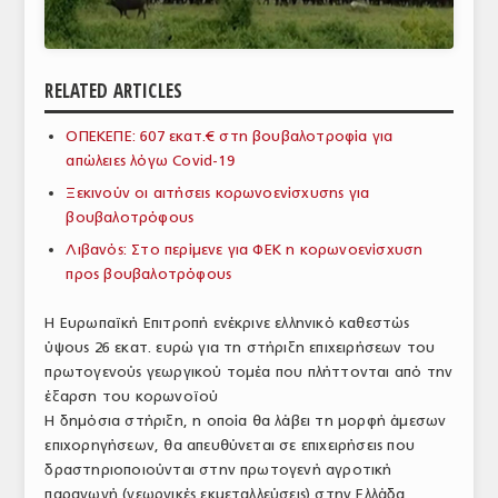
ΑΝΑΛΥΣΕΙΣ
ΕΜΠΟΡΙΚΟΣ ΚΑΤΑΛΟΓΟΣ
RELATED ARTICLES
ΠΑΡΑΓΩΓΗ & ΕΜΠΟΡΙΑ
ΟΠΕΚΕΠΕ: 607 εκατ.€ στη βουβαλοτροφία για
απώλειες λόγω Covid-19
ΣΦΑΓΕΙΑ
Ξεκινούν οι αιτήσεις κορωνοενίσχυσης για
ΠΡΩΤΕΣ ΥΛΕΣ
βουβαλοτρόφους
Λιβανός: Στο περίμενε για ΦΕΚ η κορωνοενίσχυση
ΕΞΟΠΛΙΣΜΟΣ
προς βουβαλοτρόφους
ΥΠΗΡΕΣΙΕΣ
Η Ευρωπαϊκή Επιτροπή ενέκρινε ελληνικό καθεστώς
ΕΜΠΟΡΙΚΟΙ ΑΝΤΙΠΡΟΣΩΠΟΙ
ύψους 26 εκατ. ευρώ για τη στήριξη επιχειρήσεων του
πρωτογενούς γεωργικού τομέα που πλήττονται από την
ΝΟΜΟΘΕΣΙΑ
έξαρση του κορωνοϊού
Η δημόσια στήριξη, η οποία θα λάβει τη μορφή άμεσων
ΕΛΛΗΝΙΚΗ ΝΟΜΟΘΕΣΙΑ
επιχορηγήσεων, θα απευθύνεται σε επιχειρήσεις που
δραστηριοποιούνται στην πρωτογενή αγροτική
ΕΥΡΩΠΑΪΚΗ ΝΟΜΟΘΕΣΙΑ
παραγωγή (γεωργικές εκμεταλλεύσεις) στην Ελλάδα,