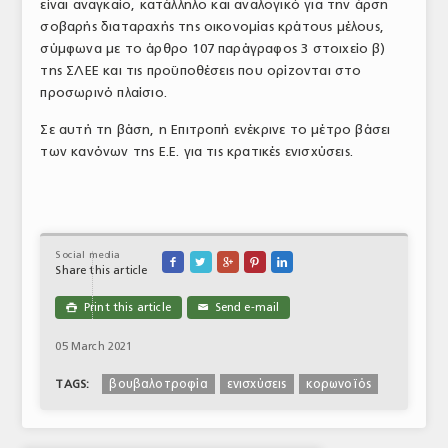
είναι αναγκαίο, κατάλληλο και αναλογικό για την άρση
σοβαρής διαταραχής της οικονομίας κράτους μέλους,
σύμφωνα με το άρθρο 107 παράγραφος 3 στοιχείο β)
της ΣΛΕΕ και τις προϋποθέσεις που ορίζονται στο
προσωρινό πλαίσιο.
Σε αυτή τη βάση, η Επιτροπή ενέκρινε το μέτρο βάσει
των κανόνων της Ε.Ε. για τις κρατικές ενισχύσεις.
Social media





Share this article
Print this article
Send e-mail

✉
05 March 2021
βουβαλοτροφία
ενισχύσεις
κορωνοϊός
TAGS: