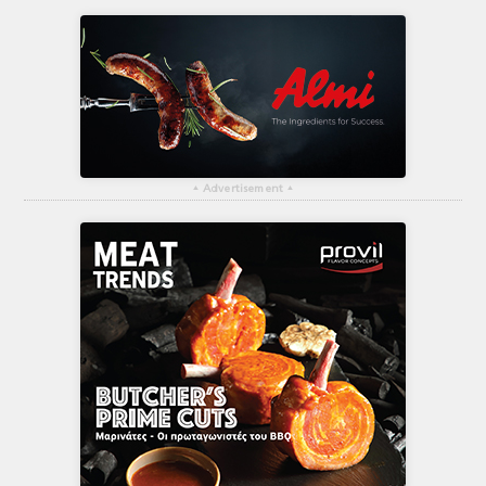
▴
Advertisement
▴