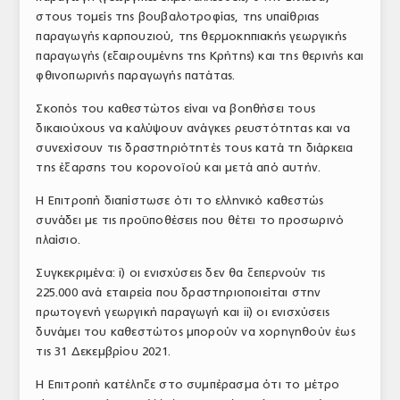
στους τομείς της βουβαλοτροφίας, της υπαίθριας
ΤΟ ΠΕΡΙΟΔΙΚΟ
παραγωγής καρπουζιού, της θερμοκηπιακής γεωργικής
Profile
παραγωγής (εξαιρουμένης της Κρήτης) και της θερινής και
φθινοπωρινής παραγωγής πατάτας.
ΑΡΧΕΙΟ ΤΕΥΧΩΝ
Σκοπός του καθεστώτος είναι να βοηθήσει τους
ΣΥΝΕΔΡΙΟ ΚΡΕΑΤΟΣ
δικαιούχους να καλύψουν ανάγκες ρευστότητας και να
συνεχίσουν τις δραστηριότητές τους κατά τη διάρκεια
της έξαρσης του κορονοϊού και μετά από αυτήν.
Η Επιτροπή διαπίστωσε ότι το ελληνικό καθεστώς
συνάδει με τις προϋποθέσεις που θέτει το προσωρινό
πλαίσιο.
Συγκεκριμένα: i) οι ενισχύσεις δεν θα ξεπερνούν τις
225.000 ανά εταιρεία που δραστηριοποιείται στην
πρωτογενή γεωργική παραγωγή και ii) οι ενισχύσεις
δυνάμει του καθεστώτος μπορούν να χορηγηθούν έως
τις 31 Δεκεμβρίου 2021.
Η Επιτροπή κατέληξε στο συμπέρασμα ότι το μέτρο