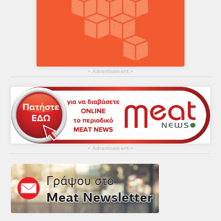
▴
Advertisement
▴
▴
Advertisement
▴