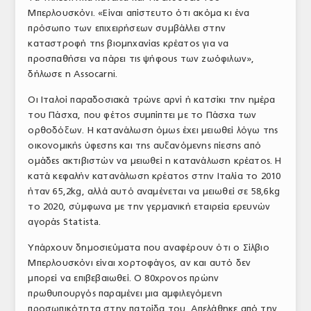
Μπερλουσκόνι. «Είναι απίστευτο ότι ακόμα κι ένα
ΤΟ ΠΕΡΙΟΔΙΚΟ
πρόσωπο των επιχειρήσεων συμβάλλει στην
Profile
καταστροφή της βιομηχανίας κρέατος για να
προσπαθήσει να πάρει τις ψήφους των ζωόφιλων»,
ΑΡΧΕΙΟ ΤΕΥΧΩΝ
δήλωσε η Assocarni.
ΣΥΝΕΔΡΙΟ ΚΡΕΑΤΟΣ
Οι Ιταλοί παραδοσιακά τρώνε αρνί ή κατσίκι την ημέρα
του Πάσχα, που φέτος συμπίπτει με το Πάσχα των
ορθοδόξων. Η κατανάλωση όμως έχει μειωθεί λόγω της
οικονομικής ύφεσης και της αυξανόμενης πίεσης από
ομάδες ακτιβιστών να μειωθεί η κατανάλωση κρέατος. Η
κατά κεφαλήν κατανάλωση κρέατος στην Ιταλία το 2010
ήταν 65,2kg, αλλά αυτό αναμένεται να μειωθεί σε 58,6kg
το 2020, σύμφωνα με την γερμανική εταιρεία ερευνών
αγοράς Statista.
Υπάρχουν δημοσιεύματα που αναφέρουν ότι ο Σίλβιο
Μπερλουσκόνι είναι χορτοφάγος, αν και αυτό δεν
μπορεί να επιβεβαιωθεί. Ο 80χρονος πρώην
πρωθυπουργός παραμένει μια αμφιλεγόμενη
προσωπικότητα στην πατρίδα του. Απελάθηκε από την