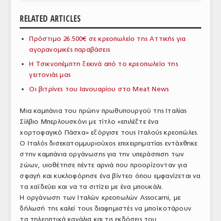
ΑΝΑΛΥΣΕΙΣ
RELATED ARTICLES
ΕΜΠΟΡΙΚΟΣ ΚΑΤΑΛΟΓΟΣ
Πρόστιμο 26.500€ σε κρεοπωλείο της Αττικής για
αγορανομικές παραβάσεις
ΠΑΡΑΓΩΓΗ & ΕΜΠΟΡΙΑ
Η Τσικνοπέμπτη ξεκινά από το κρεοπωλείο της
ΣΦΑΓΕΙΑ
γειτονιάς μας
Οι βιτρίνες του Ιανουαρίου στο Meat News
ΠΡΩΤΕΣ ΥΛΕΣ
Μια καμπάνια του πρώην πρωθυπουργού της Ιταλίας
ΕΞΟΠΛΙΣΜΟΣ
Σίλβιο Μπερλουσκόνι με τίτλο «επιλέξτε ένα
χορτοφαγικό Πάσχα» εξόργισε τους Ιταλούς κρεοπώλες.
ΥΠΗΡΕΣΙΕΣ
Ο Ιταλός δισεκατομμυριούχος επιχειρηματίας εντάχθηκε
ΕΜΠΟΡΙΚΟΙ ΑΝΤΙΠΡΟΣΩΠΟΙ
στην καμπάνια οργάνωσης για την υπεράσπιση των
ζώων, υιοθέτησε πέντε αρνιά που προορίζονταν για
ΝΟΜΟΘΕΣΙΑ
σφαγή και κυκλοφόρησε ένα βίντεο όπου εμφανίζεται να
τα χαϊδεύει και να τα σιτίζει με ένα μπουκάλι.
ΕΛΛΗΝΙΚΗ ΝΟΜΟΘΕΣΙΑ
Η οργάνωση των Ιταλών κρεοπωλών Assocarni, με
δήλωσή της καλεί τους διαφημιστές να μποϊκοτάρουν
ΕΥΡΩΠΑΪΚΗ ΝΟΜΟΘΕΣΙΑ
τα τηλεοπτικά κανάλια και τις εκδόσεις του