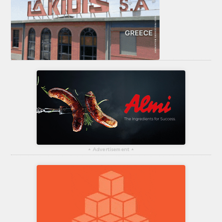
▴
Advertisement
▴