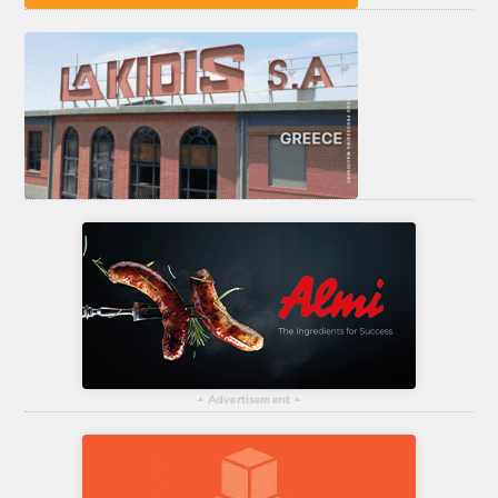
▴
Advertisement
▴