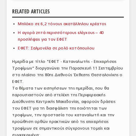
ΑΝΑΛΥΣΕΙΣ
RELATED ARTICLES
ΕΜΠΟΡΙΚΟΣ ΚΑΤΑΛΟΓΟΣ
Μπλόκο σε 6,2 τόνους ακατάλληλου κρέατος
Η αγορά ζητά περισσότερους ελέγχους – 40
ΠΑΡΑΓΩΓΗ & ΕΜΠΟΡΙΑ
προσλήψεις για τον ΕΦΕΤ
ΣΦΑΓΕΙΑ
ΕΦΕΤ: Σαλμονέλα σε ρολό κοτόπουλου
ΠΡΩΤΕΣ ΥΛΕΣ
Ημερίδα με τίτλο "ΕΦΕΤ - Καταναλωτής - Επιχειρήσεις
Τροφίμων" διοργανώνει την Παρασκευή 11 Σεπτεμβρίου
ΕΞΟΠΛΙΣΜΟΣ
στο πλαίσιο της 80ης Διεθνούς Έκθεσης Θεσσαλονίκης ο
ΕΦΕΤ.
ΥΠΗΡΕΣΙΕΣ
Τα θέματα των εισηγήσεων της ημερίδας, που θα
ΕΜΠΟΡΙΚΟΙ ΑΝΤΙΠΡΟΣΩΠΟΙ
παρουσιαστούν από στελέχη της Περιφερειακής
Διεύθυνσης Κεντρικής Μακεδονίας, αφορούν δράσεις
ΝΟΜΟΘΕΣΙΑ
του ΕΦΕΤ για τη διασφάλιση της ποιότητας των
τροφίμων, την προστασία του καταναλωτή και την
ΕΛΛΗΝΙΚΗ ΝΟΜΟΘΕΣΙΑ
προώθηση ορθών πρακτικών από τις επιχειρήσεις
τροφίμων σε σημαντικούς σύγχρονους τομείς και
ΕΥΡΩΠΑΪΚΗ ΝΟΜΟΘΕΣΙΑ
συγκεκριμένα: