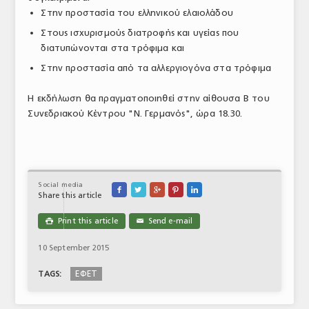
Στην προστασία του ελληνικού ελαιολάδου
ΤΟ ΠΕΡΙΟΔΙΚΟ
Στους ισχυρισμούς διατροφής και υγείας που
Profile
διατυπώνονται στα τρόφιμα και
Στην προστασία από τα αλλεργιογόνα στα τρόφιμα
ΑΡΧΕΙΟ ΤΕΥΧΩΝ
ΣΥΝΕΔΡΙΟ ΚΡΕΑΤΟΣ
Η εκδήλωση θα πραγματοποιηθεί στην αίθουσα Β του
Συνεδριακού Κέντρου "Ν. Γερμανός", ώρα 18.30.
Social media





Share this article
Print this article
Send e-mail

✉
10 September 2015
ΕΦΕΤ
TAGS: