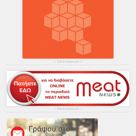
▴
Advertisement
▴
▴
Advertisement
▴