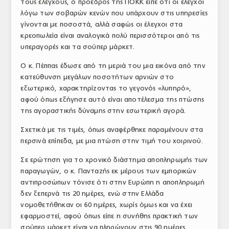
τους ελέγχους, ο πρόεδρος της ΠΟΚΚ είπε ότι οι έλεγχοι
λόγω των σοβαρών κενών που υπάρχουν στις υπηρεσίες
γίνονται με ποσοστά, αλλά σαφώς οι έλεγχοι στα
κρεοπωλεία είναι αναλογικά πολύ περισσότεροι από τις
υπεραγορές και τα σούπερ μάρκετ.
Ο κ. Πέππας έδωσε από τη μεριά του μια εικόνα από την
κατεύθυνση μεγάλων ποσοτήτων αρνιών στο
εξωτερικό, χαρακτηρίζοντας το γεγονός «λυπηρό»,
αφού όπως εξήγησε αυτό είναι αποτέλεσμα της πτώσης
της αγοραστικής δύναμης στην εσωτερική αγορά.
Σχετικά με τις τιμές, όπως αναφέρθηκε παραμένουν στα
περσινά επίπεδα, με μια πτώση στην τιμή του χοιρινού.
Σε ερώτηση για το χρονικό διάστημα αποπληρωμής των
παραγωγών, ο κ. Πανταζής εκ μέρους των εμπορικών
αντιπροσώπων τόνισε ότι στην Ευρώπη η αποπληρωμή
δεν ξεπερνά τις 20 ημέρες, ενώ στην Ελλάδα
νομοθετήθηκαν οι 60 ημέρες, χωρίς όμως και να έχει
εφαρμοστεί, αφού όπως είπε η συνήθης πρακτική των
σούπερ μάρκετ είναι να πληρώνουν στις 90 ημέρες.