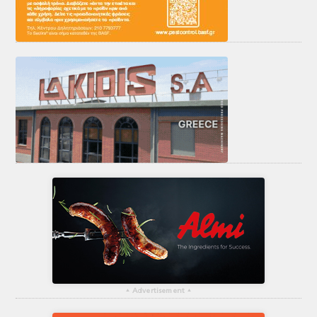
▴
Advertisement
▴