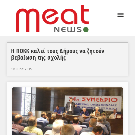
☰
ΑΡΘΡΟΓΡΑΦΙΑ
ΕΛΛΑΔΑ
ΕΙΔΗΣΕΙΣ
Η ΠΟΚΚ καλεί τους Δήμους να ζητούν
βεβαίωση της σχολής
ΣΥΝΕΝΤΕΥΞΕΙΣ
18 June 2015
ΘΕΜΑΤΑ
ΑΝΑΛΥΣΕΙΣ
ΚΟΣΜΟΣ
ΕΙΔΗΣΕΙΣ
ΕΥΡΩΠΑΪΚΕΣ ΑΠΟΦΑΣΕΙΣ
ΘΕΜΑΤΑ