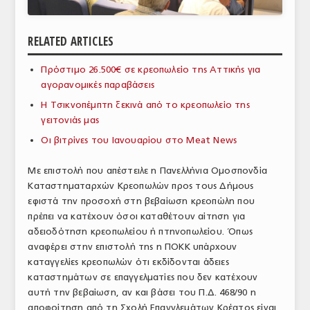
ΑΝΑΛΥΣΕΙΣ
RELATED ARTICLES
ΕΜΠΟΡΙΚΟΣ ΚΑΤΑΛΟΓΟΣ
Πρόστιμο 26.500€ σε κρεοπωλείο της Αττικής για
ΠΑΡΑΓΩΓΗ & ΕΜΠΟΡΙΑ
αγορανομικές παραβάσεις
ΣΦΑΓΕΙΑ
Η Τσικνοπέμπτη ξεκινά από το κρεοπωλείο της
γειτονιάς μας
ΠΡΩΤΕΣ ΥΛΕΣ
Οι βιτρίνες του Ιανουαρίου στο Meat News
ΕΞΟΠΛΙΣΜΟΣ
Με επιστολή που απέστειλε η Πανελλήνια Ομοσπονδία
Καταστηματαρχών Κρεοπωλών προς τους Δήμους
ΥΠΗΡΕΣΙΕΣ
εφιστά την προσοχή στη βεβαίωση κρεοπώλη που
ΕΜΠΟΡΙΚΟΙ ΑΝΤΙΠΡΟΣΩΠΟΙ
πρέπει να κατέχουν όσοι καταθέτουν αίτηση για
αδειοδότηση κρεοπωλείου ή πτηνοπωλείου. Όπως
ΝΟΜΟΘΕΣΙΑ
αναφέρει στην επιστολή της η ΠΟΚΚ υπάρχουν
καταγγελίες κρεοπωλών ότι εκδίδονται άδειες
ΕΛΛΗΝΙΚΗ ΝΟΜΟΘΕΣΙΑ
καταστημάτων σε επαγγελματίες που δεν κατέχουν
αυτή την βεβαίωση, αν και βάσει του Π.Δ. 468/90 η
ΕΥΡΩΠΑΪΚΗ ΝΟΜΟΘΕΣΙΑ
αποφοίτηση από τη Σχολή Επαγγλεμάτων Κρέατος είναι