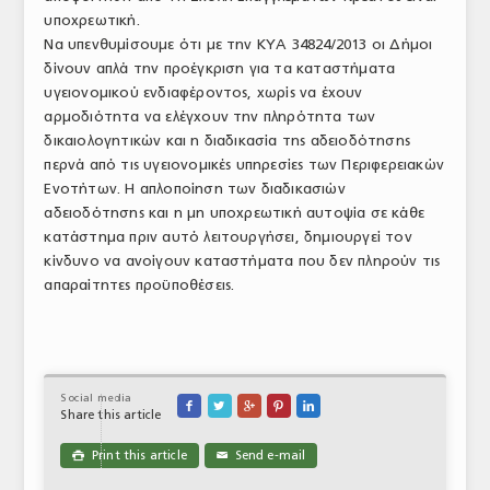
υποχρεωτική.
ΤΟ ΠΕΡΙΟΔΙΚΟ
Να υπενθυμίσουμε ότι με την ΚΥΑ 34824/2013 οι Δήμοι
Profile
δίνουν απλά την προέγκριση για τα καταστήματα
υγειονομικού ενδιαφέροντος, χωρίς να έχουν
ΑΡΧΕΙΟ ΤΕΥΧΩΝ
αρμοδιότητα να ελέγχουν την πληρότητα των
δικαιολογητικών και η διαδικασία της αδειοδότησης
ΣΥΝΕΔΡΙΟ ΚΡΕΑΤΟΣ
περνά από τις υγειονομικές υπηρεσίες των Περιφερειακών
Ενοτήτων. Η απλοποίηση των διαδικασιών
αδειοδότησης και η μη υποχρεωτική αυτοψία σε κάθε
κατάστημα πριν αυτό λειτουργήσει, δημιουργεί τον
κίνδυνο να ανοίγουν καταστήματα που δεν πληρούν τις
απαραίτητες προϋποθέσεις.
Social media





Share this article
Print this article
Send e-mail

✉