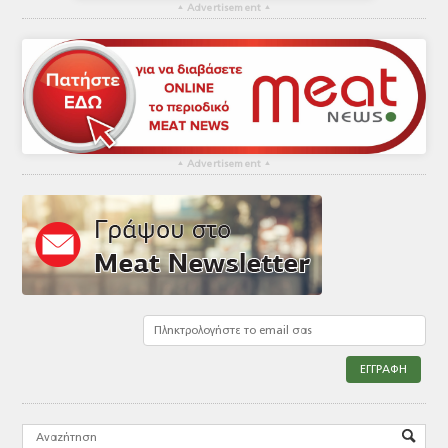
▴
Advertisement
▴
▴
Advertisement
▴