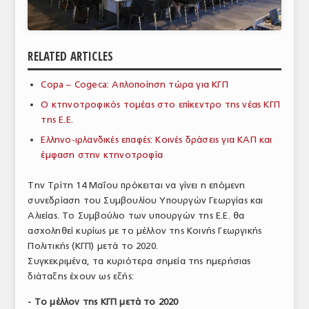
ΑΝΑΛΥΣΕΙΣ
ΕΜΠΟΡΙΚΟΣ ΚΑΤΑΛΟΓΟΣ
RELATED ARTICLES
ΠΑΡΑΓΩΓΗ & ΕΜΠΟΡΙΑ
Copa – Cogeca: Απλοποίηση τώρα για ΚΓΠ
ΣΦΑΓΕΙΑ
Ο κτηνοτροφικός τομέας στο επίκεντρο της νέας ΚΓΠ
της Ε.Ε.
ΠΡΩΤΕΣ ΥΛΕΣ
Ελληνο-ιρλανδικές επαφές: Κοινές δράσεις για ΚΑΠ και
έμφαση στην κτηνοτροφία
ΕΞΟΠΛΙΣΜΟΣ
Την Τρίτη 14 Μαΐου πρόκειται να γίνει η επόμενη
ΥΠΗΡΕΣΙΕΣ
συνεδρίαση του Συμβουλίου Υπουργών Γεωργίας και
ΕΜΠΟΡΙΚΟΙ ΑΝΤΙΠΡΟΣΩΠΟΙ
Αλιείας. Το Συμβούλιο των υπουργών της Ε.Ε. θα
ασχοληθεί κυρίως με το μέλλον της Κοινής Γεωργικής
ΝΟΜΟΘΕΣΙΑ
Πολιτικής (ΚΓΠ) μετά το 2020.
Συγκεκριμένα, τα κυριότερα σημεία της ημερήσιας
ΕΛΛΗΝΙΚΗ ΝΟΜΟΘΕΣΙΑ
διάταξης έχουν ως εξής:
ΕΥΡΩΠΑΪΚΗ ΝΟΜΟΘΕΣΙΑ
- Το μέλλον της ΚΓΠ μετά το 2020