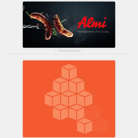
▴
Advertisement
▴