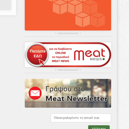
▴
Advertisement
▴
▴
Advertisement
▴