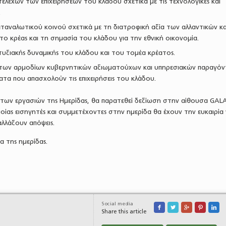
λεχών των επιχειρήσεων του κλάδου σχετικά με τις τεχνολογικές και
.
ταναλωτικού κοινού σχετικά με τη διατροφική αξία των αλλαντικών κ
ο κρέας και τη σημασία του κλάδου για την εθνική οικονομία.
υξιακής δυναμικής του κλάδου και του τομέα κρέατος.
των αρμοδίων κυβερνητικών αξιωματούχων και υπηρεσιακών παραγό
ατα που απασχολούν τις επιχειρήσεις του κλάδου.
ων εργασιών της Ημερίδας, θα παρατεθεί δεξίωση στην αίθουσα GAL
ποίας εισηγητές και συμμετέχοντες στην ημερίδα θα έχουν την ευκαιρία
λλάξουν απόψεις.
 της ημερίδας.
Social media





Share this article