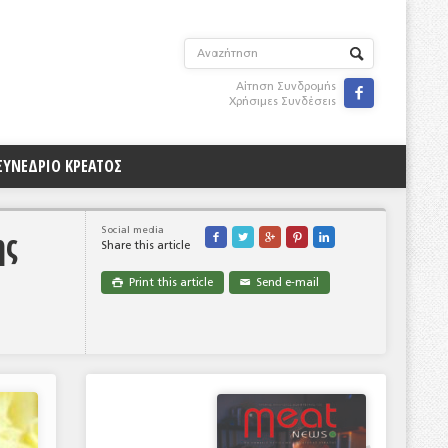
Αίτηση Συνδρομής

Χρήσιμες Συνδέσεις
ΣΥΝΕΔΡΙΟ ΚΡΕΑΤΟΣ
ης
Social media





Share this article
Print this article
Send e-mail

✉