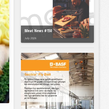
Meat News #150
July 2026