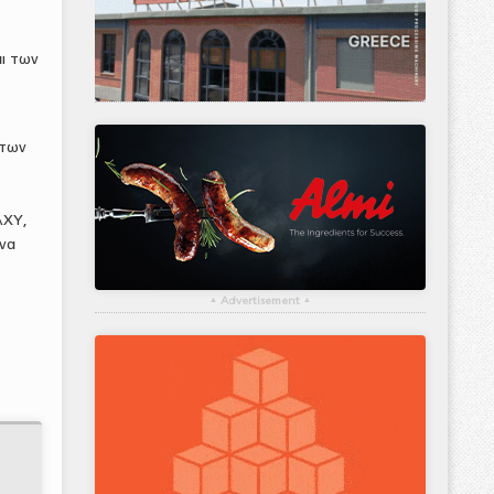
αι των
ντων
AXY,
 να
▴
Advertisement
▴