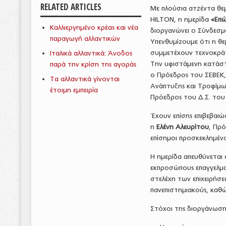
RELATED ARTICLES
Με πλούσια ατζέντα θε
HILTON, η ημερίδα
«Επώ
Καλλιεργημένο κρέας και νέα
διοργανώνει ο Σύνδεσμο
παραγωγή αλλαντικών
Υπενθυμίζουμε ότι η θε
συμμετέχουν τεχνοκράτε
Ιταλικά αλλαντικά: Άνοδος
Την υφιστάμενη κατάστα
παρά την κρίση της αγοράς
ο Πρόεδρος του ΣΕΒΕΚ
Τα αλλαντικά γίνονται
Ανάπτυξης και Τροφίμ
έτοιμη εμπειρία
Πρόεδρος του Δ.Σ. το
Έχουν επίσης επιβεβαι
η
Ελένη Αλευρίτου
, Πρ
επίσημοι προσκεκλημένο
Η ημερίδα απευθύνεται σ
εκπροσώπους επαγγελμα
στελέχη των επιχειρήσ
πανεπιστημιακούς, καθ
Στόχοι της διοργάνωσης