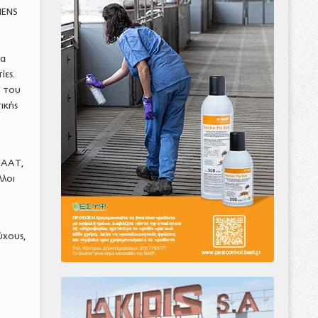
HENS
ία
ίες.
α του
ικής
ΥΠΑΑΤ,
λλοι
ύχους,