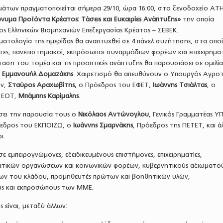
μάτων πραγματοποιείται σήμερα 29/10, ώρα 16:00, στο ξενοδοχείο AT
νυμα Προϊόντα Κρέατος: Τάσεις και Ευκαιρίες Ανάπτυξης»
την οποία
ς Ελληνικών Βιομηχανιών Επεξεργασίας Κρέατος – ΣΕΒΕΚ.
ματολογία της ημερίδας θα αναπτυχθεί σε 4 πάνελ συζήτησης, στα οπο
ς, πανεπιστημιακοί, εκπρόσωποι συναρμόδιων φορέων και επιχειρηματ
ση του τομέα και τις προοπτικές ανάπτυξης θα παρουσιάσει σε ομιλί
,
Εμμανουήλ Δομαζάκης
. Χαιρετισμό θα απευθύνουν ο Υπουργός Αγροτ
ων,
Σταύρος Αραχωβίτης,
ο Πρόεδρος του ΕΦΕΤ,
Ιωάννης Τσιάλτας
, ο
υ ΕΟΤ,
Μπάμπης Καρίμαλης
.
ώσει την παρουσία τους ο
Νικόλαος Αντώνογλου
, Γενικός Γραμματέας 
όεδρος του ΕΚΠΟΙΖΩ, ο
Ιωάννης Σμαρνάκης
, Πρόεδρος της ΠΕΤΕΤ, και ά
ι.
ε εμπειρογνώμονες, εξειδικευμένους επιστήμονες, επιχειρηματίες,
τικών οργανώσεων και κοινωνικών φορέων, κυβερνητικούς αξιωματο
εων του κλάδου, προμηθευτές πρώτων και βοηθητικών υλών,
ώς και εκπροσώπους των ΜΜΕ.
 είναι, μεταξύ άλλων: