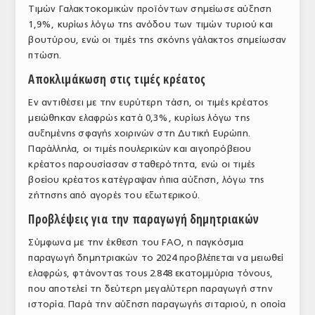
Τιμών Γαλακτοκομικών προϊόντων σημείωσε αύξηση
1,9%, κυρίως λόγω της ανόδου των τιμών τυριού και
βουτύρου, ενώ οι τιμές της σκόνης γάλακτος σημείωσαν
πτώση.
Αποκλιμάκωση στις τιμές κρέατος
Εν αντιθέσει με την ευρύτερη τάση, οι τιμές κρέατος
μειώθηκαν ελαφρώς κατά 0,3%, κυρίως λόγω της
αυξημένης σφαγής χοιρινών στη Δυτική Ευρώπη.
Παράλληλα, οι τιμές πουλερικών και αιγοπρόβειου
κρέατος παρουσίασαν σταθερότητα, ενώ οι τιμές
βοείου κρέατος κατέγραψαν ήπια αύξηση, λόγω της
ζήτησης από αγορές του εξωτερικού.
Προβλέψεις για την παραγωγή δημητριακών
Σύμφωνα με την έκθεση του FAO, η παγκόσμια
παραγωγή δημητριακών το 2024 προβλέπεται να μειωθεί
ελαφρώς, φτάνοντας τους 2.848 εκατομμύρια τόνους,
που αποτελεί τη δεύτερη μεγαλύτερη παραγωγή στην
ιστορία. Παρά την αύξηση παραγωγής σιταριού, η οποία