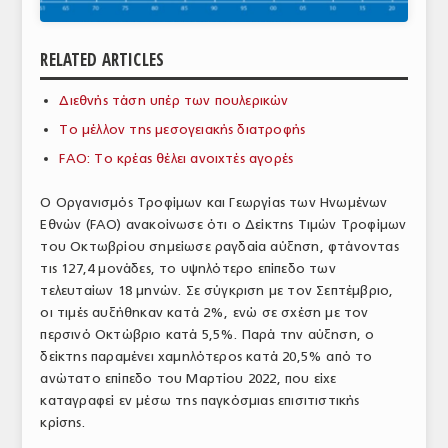
ΑΝΑΛΥΣΕΙΣ
RELATED ARTICLES
ΕΜΠΟΡΙΚΟΣ ΚΑΤΑΛΟΓΟΣ
Διεθνής τάση υπέρ των πουλερικών
ΠΑΡΑΓΩΓΗ & ΕΜΠΟΡΙΑ
Το μέλλον της μεσογειακής διατροφής
ΣΦΑΓΕΙΑ
FAO: Το κρέας θέλει ανοιχτές αγορές
ΠΡΩΤΕΣ ΥΛΕΣ
Ο Οργανισμός Τροφίμων και Γεωργίας των Ηνωμένων
Εθνών (FAO) ανακοίνωσε ότι ο Δείκτης Τιμών Τροφίμων
ΕΞΟΠΛΙΣΜΟΣ
του Οκτωβρίου σημείωσε ραγδαία αύξηση, φτάνοντας
τις 127,4 μονάδες, το υψηλότερο επίπεδο των
ΥΠΗΡΕΣΙΕΣ
τελευταίων 18 μηνών. Σε σύγκριση με τον Σεπτέμβριο,
ΕΜΠΟΡΙΚΟΙ ΑΝΤΙΠΡΟΣΩΠΟΙ
οι τιμές αυξήθηκαν κατά 2%, ενώ σε σχέση με τον
περσινό Οκτώβριο κατά 5,5%. Παρά την αύξηση, ο
ΝΟΜΟΘΕΣΙΑ
δείκτης παραμένει χαμηλότερος κατά 20,5% από το
ανώτατο επίπεδο του Μαρτίου 2022, που είχε
ΕΛΛΗΝΙΚΗ ΝΟΜΟΘΕΣΙΑ
καταγραφεί εν μέσω της παγκόσμιας επισιτιστικής
κρίσης.
ΕΥΡΩΠΑΪΚΗ ΝΟΜΟΘΕΣΙΑ