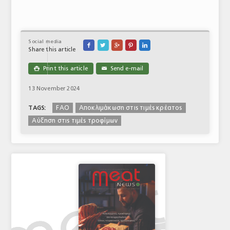
Social media





Share this article
Print this article
Send e-mail

✉
13 November 2024
FAO
Αποκλιμάκωση στις τιμές κρέατος
TAGS:
Αύξηση στις τιμές τροφίμων