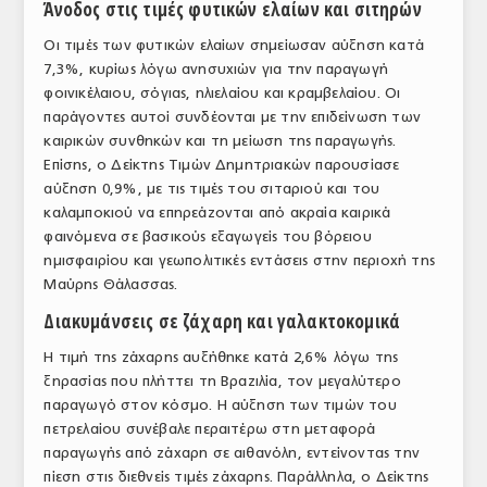
Άνοδος στις τιμές φυτικών ελαίων και σιτηρών
ΤΟ ΠΕΡΙΟΔΙΚΟ
Οι τιμές των φυτικών ελαίων σημείωσαν αύξηση κατά
Profile
7,3%, κυρίως λόγω ανησυχιών για την παραγωγή
φοινικέλαιου, σόγιας, ηλιελαίου και κραμβελαίου. Οι
ΑΡΧΕΙΟ ΤΕΥΧΩΝ
παράγοντες αυτοί συνδέονται με την επιδείνωση των
καιρικών συνθηκών και τη μείωση της παραγωγής.
ΣΥΝΕΔΡΙΟ ΚΡΕΑΤΟΣ
Επίσης, ο Δείκτης Τιμών Δημητριακών παρουσίασε
αύξηση 0,9%, με τις τιμές του σιταριού και του
καλαμποκιού να επηρεάζονται από ακραία καιρικά
φαινόμενα σε βασικούς εξαγωγείς του βόρειου
ημισφαιρίου και γεωπολιτικές εντάσεις στην περιοχή της
Μαύρης Θάλασσας.
Διακυμάνσεις σε ζάχαρη και γαλακτοκομικά
Η τιμή της ζάχαρης αυξήθηκε κατά 2,6% λόγω της
ξηρασίας που πλήττει τη Βραζιλία, τον μεγαλύτερο
παραγωγό στον κόσμο. Η αύξηση των τιμών του
πετρελαίου συνέβαλε περαιτέρω στη μεταφορά
παραγωγής από ζάχαρη σε αιθανόλη, εντείνοντας την
πίεση στις διεθνείς τιμές ζάχαρης. Παράλληλα, ο Δείκτης