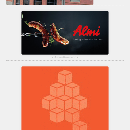
▴
Advertisement
▴