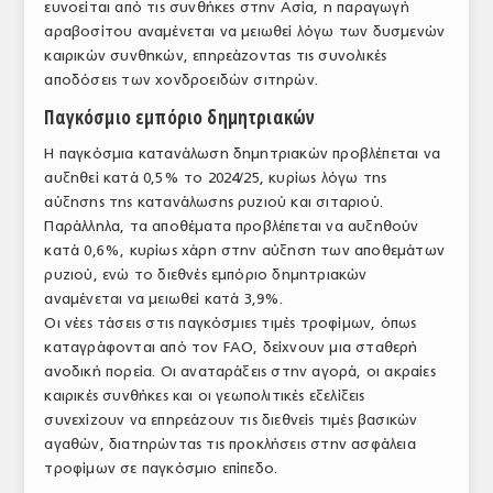
ευνοείται από τις συνθήκες στην Ασία, η παραγωγή
αραβοσίτου αναμένεται να μειωθεί λόγω των δυσμενών
καιρικών συνθηκών, επηρεάζοντας τις συνολικές
αποδόσεις των χονδροειδών σιτηρών.
Παγκόσμιο εμπόριο δημητριακών
Η παγκόσμια κατανάλωση δημητριακών προβλέπεται να
αυξηθεί κατά 0,5% το 2024/25, κυρίως λόγω της
αύξησης της κατανάλωσης ρυζιού και σιταριού.
Παράλληλα, τα αποθέματα προβλέπεται να αυξηθούν
κατά 0,6%, κυρίως χάρη στην αύξηση των αποθεμάτων
ρυζιού, ενώ το διεθνές εμπόριο δημητριακών
αναμένεται να μειωθεί κατά 3,9%.
Οι νέες τάσεις στις παγκόσμιες τιμές τροφίμων, όπως
καταγράφονται από τον FAO, δείχνουν μια σταθερή
ανοδική πορεία. Οι αναταράξεις στην αγορά, οι ακραίες
καιρικές συνθήκες και οι γεωπολιτικές εξελίξεις
συνεχίζουν να επηρεάζουν τις διεθνείς τιμές βασικών
αγαθών, διατηρώντας τις προκλήσεις στην ασφάλεια
τροφίμων σε παγκόσμιο επίπεδο.