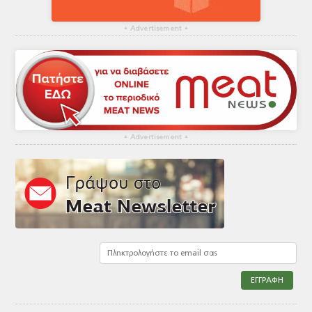
▴
Advertisement
▴
▴
Advertisement
▴