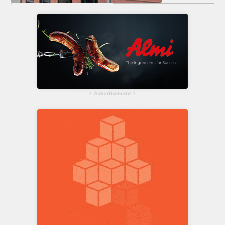
▴
Advertisement
▴