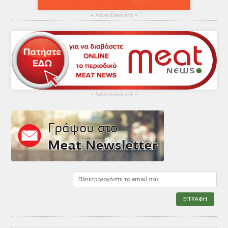
▴
Advertisement
▴
▴
Advertisement
▴