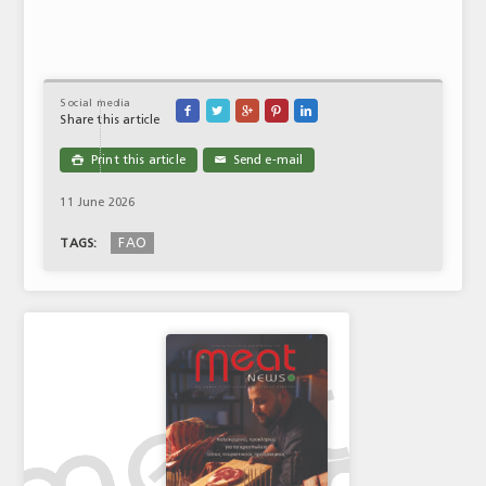
Social media





Share this article
Print this article
Send e-mail

✉
11 June 2026
FAO
TAGS: