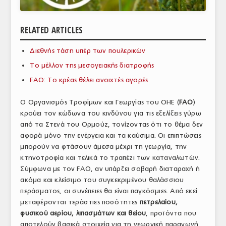
ΑΝΑΛΥΣΕΙΣ
RELATED ARTICLES
ΕΜΠΟΡΙΚΟΣ ΚΑΤΑΛΟΓΟΣ
Διεθνής τάση υπέρ των πουλερικών
ΠΑΡΑΓΩΓΗ & ΕΜΠΟΡΙΑ
Το μέλλον της μεσογειακής διατροφής
ΣΦΑΓΕΙΑ
FAO: Το κρέας θέλει ανοιχτές αγορές
ΠΡΩΤΕΣ ΥΛΕΣ
Ο Οργανισμός Τροφίμων και Γεωργίας του ΟΗΕ (
FAO
)
κρούει τον κώδωνα του κινδύνου για τις εξελίξεις γύρω
ΕΞΟΠΛΙΣΜΟΣ
από τα Στενά του Ορμούζ, τονίζοντας ότι το θέμα δεν
αφορά μόνο την ενέργεια και τα καύσιμα. Οι επιπτώσεις
ΥΠΗΡΕΣΙΕΣ
μπορούν να φτάσουν άμεσα μέχρι τη γεωργία, την
ΕΜΠΟΡΙΚΟΙ ΑΝΤΙΠΡΟΣΩΠΟΙ
κτηνοτροφία και τελικά το τραπέζι των καταναλωτών.
Σύμφωνα με τον FAO, αν υπάρξει σοβαρή διαταραχή ή
ΝΟΜΟΘΕΣΙΑ
ακόμα και κλείσιμο του συγκεκριμένου θαλάσσιου
περάσματος, οι συνέπειες θα είναι παγκόσμιες. Από εκεί
ΕΛΛΗΝΙΚΗ ΝΟΜΟΘΕΣΙΑ
μεταφέρονται τεράστιες ποσότητες
πετρελαίου,
φυσικού αερίου, λιπασμάτων και θείου
, προϊόντα που
ΕΥΡΩΠΑΪΚΗ ΝΟΜΟΘΕΣΙΑ
αποτελούν βασικά στοιχεία για τη γεωργική παραγωγή