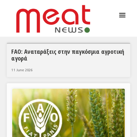
☰
ΑΡΘΡΟΓΡΑΦΙΑ
ΕΛΛΑΔΑ
ΕΙΔΗΣΕΙΣ
FAO: Αναταράξεις στην παγκόσμια αγροτική
αγορά
ΣΥΝΕΝΤΕΥΞΕΙΣ
11 June 2026
ΘΕΜΑΤΑ
ΑΝΑΛΥΣΕΙΣ
ΚΟΣΜΟΣ
ΕΙΔΗΣΕΙΣ
ΕΥΡΩΠΑΪΚΕΣ ΑΠΟΦΑΣΕΙΣ
ΘΕΜΑΤΑ