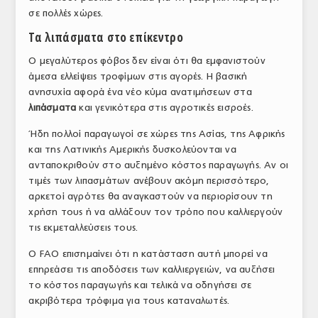
σε πολλές χώρες.
ΤΟ ΠΕΡΙΟΔΙΚΟ
Τα λιπάσματα στο επίκεντρο
Profile
Ο μεγαλύτερος φόβος δεν είναι ότι θα εμφανιστούν
ΑΡΧΕΙΟ ΤΕΥΧΩΝ
άμεσα ελλείψεις τροφίμων στις αγορές. Η βασική
ανησυχία αφορά ένα νέο κύμα ανατιμήσεων στα
ΣΥΝΕΔΡΙΟ ΚΡΕΑΤΟΣ
λιπάσματα
και γενικότερα στις αγροτικές εισροές.
Ήδη πολλοί παραγωγοί σε χώρες της Ασίας, της Αφρικής
και της Λατινικής Αμερικής δυσκολεύονται να
ανταποκριθούν στο αυξημένο κόστος παραγωγής. Αν οι
τιμές των λιπασμάτων ανέβουν ακόμη περισσότερο,
αρκετοί αγρότες θα αναγκαστούν να περιορίσουν τη
χρήση τους ή να αλλάξουν τον τρόπο που καλλιεργούν
τις εκμεταλλεύσεις τους.
Ο FAO επισημαίνει ότι η κατάσταση αυτή μπορεί να
επηρεάσει τις αποδόσεις των καλλιεργειών, να αυξήσει
το κόστος παραγωγής και τελικά να οδηγήσει σε
ακριβότερα τρόφιμα για τους καταναλωτές.