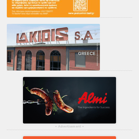
▴
Advertisement
▴