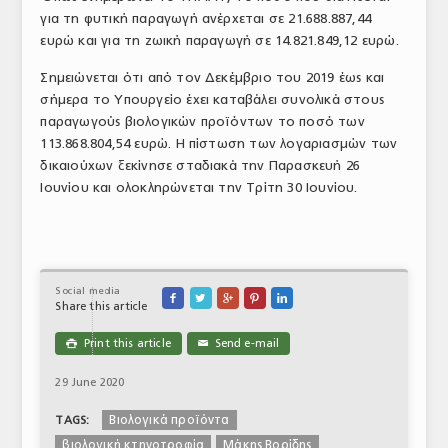
για τη φυτική παραγωγή ανέρχεται σε 21.688.887,44
ΤΟ ΠΕΡΙΟΔΙΚΟ
ευρώ και για τη ζωική παραγωγή σε 14.821.849,12 ευρώ.
Profile
Σημειώνεται ότι από τον Δεκέμβριο του 2019 έως και
σήμερα το Υπουργείο έχει καταβάλει συνολικά στους
ΑΡΧΕΙΟ ΤΕΥΧΩΝ
παραγωγούς βιολογικών προϊόντων το ποσό των
ΣΥΝΕΔΡΙΟ ΚΡΕΑΤΟΣ
113.868.804,54 ευρώ. Η πίστωση των λογαριασμών των
δικαιούχων ξεκίνησε σταδιακά την Παρασκευή 26
Ιουνίου και ολοκληρώνεται την Τρίτη 30 Ιουνίου.
Social media





Share this article
Print this article
Send e-mail

✉
29 June 2020
Βιολογικά προϊόντα
TAGS:
βιολογική κτηνοτροφία
Μάκης Βορίδης