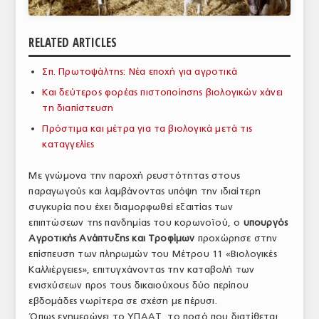
ΑΝΑΛΥΣΕΙΣ
RELATED ARTICLES
ΕΜΠΟΡΙΚΟΣ ΚΑΤΑΛΟΓΟΣ
Σπ. Πρωτοψάλτης: Νέα εποχή για αγροτικά
ΠΑΡΑΓΩΓΗ & ΕΜΠΟΡΙΑ
Και δεύτερος φορέας πιστοποίησης βιολογικών χάνει
ΣΦΑΓΕΙΑ
τη διαπίστευση
Πρόστιμα και μέτρα για τα βιολογικά μετά τις
ΠΡΩΤΕΣ ΥΛΕΣ
καταγγελίες
ΕΞΟΠΛΙΣΜΟΣ
Με γνώμονα την παροχή ρευστότητας στους
παραγωγούς και λαμβάνοντας υπόψη την ιδιαίτερη
ΥΠΗΡΕΣΙΕΣ
συγκυρία που έχει διαμορφωθεί εξαιτίας των
ΕΜΠΟΡΙΚΟΙ ΑΝΤΙΠΡΟΣΩΠΟΙ
επιπτώσεων της πανδημίας του κορωνοϊού, ο
υπουργός
Αγροτικής Ανάπτυξης και Τροφίμων
προχώρησε στην
ΝΟΜΟΘΕΣΙΑ
επίσπευση των πληρωμών του Μέτρου 11 «Βιολογικές
Καλλιέργειες», επιτυγχάνοντας την καταβολή των
ΕΛΛΗΝΙΚΗ ΝΟΜΟΘΕΣΙΑ
ενισχύσεων προς τους δικαιούχους δύο περίπου
εβδομάδες νωρίτερα σε σχέση με πέρυσι.
ΕΥΡΩΠΑΪΚΗ ΝΟΜΟΘΕΣΙΑ
Όπως ενημερώνει το ΥΠΑΑΤ, το ποσό που διατίθεται