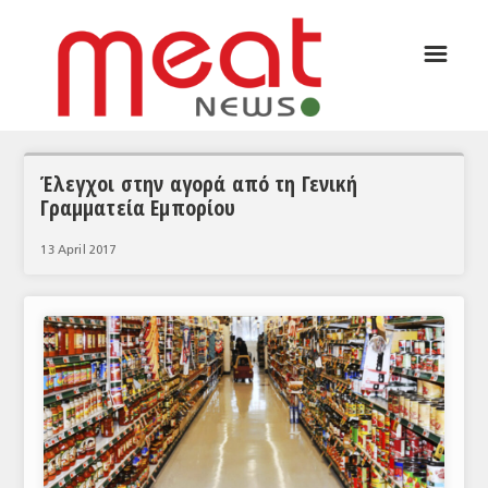
☰
ΑΡΘΡΟΓΡΑΦΙΑ
ΕΛΛΑΔΑ
ΕΙΔΗΣΕΙΣ
Έλεγχοι στην αγορά από τη Γενική
Γραμματεία Εμπορίου
ΣΥΝΕΝΤΕΥΞΕΙΣ
13 April 2017
ΘΕΜΑΤΑ
ΑΝΑΛΥΣΕΙΣ
ΚΟΣΜΟΣ
ΕΙΔΗΣΕΙΣ
ΕΥΡΩΠΑΪΚΕΣ ΑΠΟΦΑΣΕΙΣ
ΘΕΜΑΤΑ