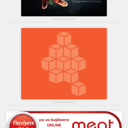
▴
Advertisement
▴
▴
Advertisement
▴