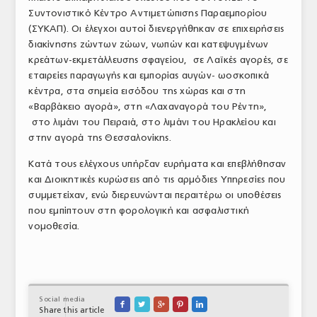
Συντονιστικό Κέντρο Αντιμετώπισης Παραεμπορίου
ΤΟ ΠΕΡΙΟΔΙΚΟ
(ΣΥΚΑΠ). Οι έλεγχοι αυτοί διενεργήθηκαν σε επιχειρήσεις
Profile
διακίνησης ζώντων ζώων, νωπών και κατεψυγμένων
κρεάτων-εκμετάλλευσης σφαγείου, σε Λαϊκές αγορές, σε
ΑΡΧΕΙΟ ΤΕΥΧΩΝ
εταιρείες παραγωγής και εμπορίας αυγών- ωοσκοπικά
κέντρα, στα σημεία εισόδου της χώρας και στη
ΣΥΝΕΔΡΙΟ ΚΡΕΑΤΟΣ
«Βαρβάκειο αγορά», στη «Λαχαναγορά του Ρέντη»,
στο λιμάνι του Πειραιά, στο λιμάνι του Ηρακλείου και
στην αγορά της Θεσσαλονίκης.
Κατά τους ελέγχους υπήρξαν ευρήματα και επεβλήθησαν
και Διοικητικές κυρώσεις από τις αρμόδιες Υπηρεσίες που
συμμετείχαν, ενώ διερευνώνται περαιτέρω οι υποθέσεις
που εμπίπτουν στη φορολογική και ασφαλιστική
νομοθεσία.
Social media





Share this article