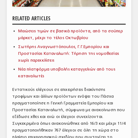
ΑΝΑΛΥΣΕΙΣ
RELATED ARTICLES
ΕΜΠΟΡΙΚΟΣ ΚΑΤΑΛΟΓΟΣ
Μειώσεις τιμών σε βασικά προϊόντα, από τα σούπερ
ΠΑΡΑΓΩΓΗ & ΕΜΠΟΡΙΑ
μάρκετ, μέχρι το τέλος Οκτωβρίου
ΣΦΑΓΕΙΑ
Σωτήρης Αναγνωστόπουλος, Γ.Γ.Εμπορίου και
Προστασίας Καταναλωτή: Τήρηση της νομοθεσίας
ΠΡΩΤΕΣ ΥΛΕΣ
χωρίς παρεκκλίσεις
Νέα πλατφόρμα υποβολής καταγγελιών από τους
ΕΞΟΠΛΙΣΜΟΣ
καταναλωτές
ΥΠΗΡΕΣΙΕΣ
Εντατικούς ελέγχους σε επιχειρήσεις διακίνησης
ΕΜΠΟΡΙΚΟΙ ΑΝΤΙΠΡΟΣΩΠΟΙ
τροφίμων και άλλων προϊόντων ενόψει του Πάσχα
πραγματοποίησε η Γενική Γραμματεία Εμπορίου και
ΝΟΜΟΘΕΣΙΑ
Προστασίας Καταναλωτή, σύμφωνα με ανακοίνωση που
εξέδωσε χθες και ενώ οι έλεγχοι συνεχίζονται.
ΕΛΛΗΝΙΚΗ ΝΟΜΟΘΕΣΙΑ
Συγκεκριμένα όπως ανακοινώθηκε από 16/3 και μέχρι 11/4
πραγματοποιήθηκαν 767 έλεγχοι σε όλη τη χώρα στο
ΕΥΡΩΠΑΪΚΗ ΝΟΜΟΘΕΣΙΑ
πλαίσιο επιχειρησιακού σχεδίου που συντονίζει το