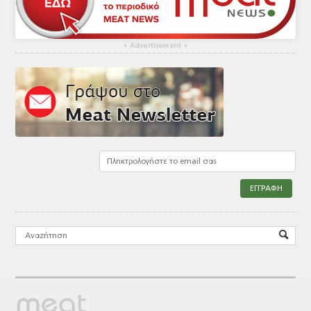
▴
Advertisement
▴