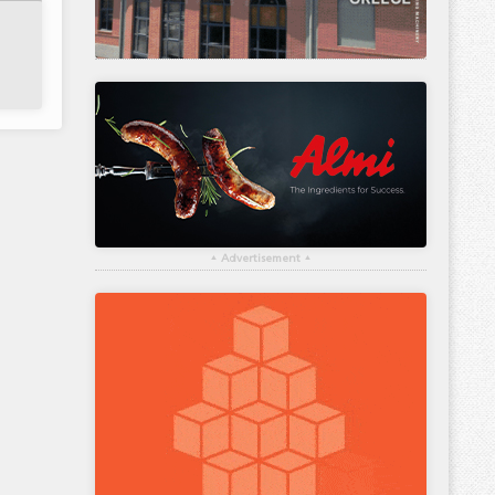
▴
Advertisement
▴