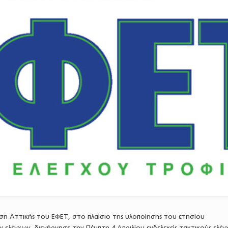
ση Αττικής του ΕΦΕΤ, στο πλαίσιο της υλοποίησης του ετησίου
ελέγχων, διενήργησε την Πέμπτη 4 Απριλίου ενδελεχείς τακτικούς ελέγ