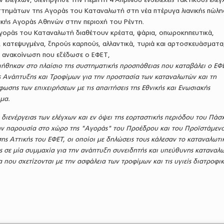
τημάτων της Αγοράς του Καταναλωτή στη νέα πτέρυγα λιανικής πώλη
ικής Αγοράς Αθηνών στην περιοχή του Ρέντη.
οράς του Καταναλωτή διαθέτουν κρέατα, ψάρια, οπωροκηπευτικά,
κατεψυγμένα, ξηρούς καρπούς, αλλαντικά, τυριά και αρτοσκευάσματα,
 ανακοίνωση που εξέδωσε ο ΕΦΕΤ,
ιήθηκαν στο πλαίσιο της συστηματικής προσπάθειας που καταβάλει ο ΕΦΕ
 Ανάπτυξης και Τροφίμων για την προστασία των καταναλωτών και τη
ωσης των επιχειρήσεων με τις απαιτήσεις της Εθνικής και Ενωσιακής
ιμα.
 διενέργειας των ελέγχων και εν όψει της εορταστικής περιόδου του Πάσ
ν παρουσία στο χώρο της "Αγοράς" του Προέδρου και του Προϊστάμενο
ης Αττικής του ΕΦΕΤ, οι οποίοι με δηλώσεις τους κάλεσαν το καταναλωτι
εις σε μία συμμαχία για την ανάπτυξη συνειδητής και υπεύθυνης καταναλω
που σχετίζονται με την ασφάλεια των τροφίμων και τις υγιείς διατροφικ