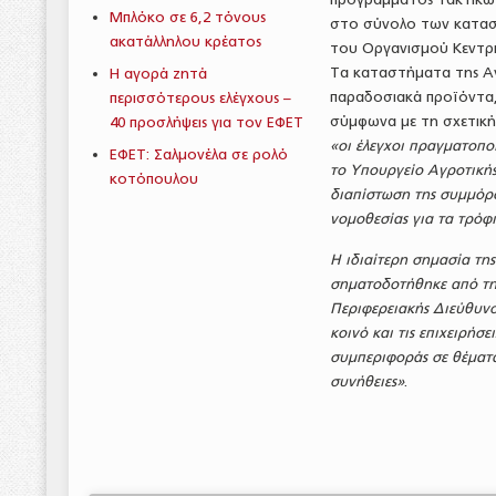
Μπλόκο σε 6,2 τόνους
στο σύνολο των κατασ
ακατάλληλου κρέατος
του Οργανισμού Κεντρ
Τα καταστήματα της Αγ
Η αγορά ζητά
παραδοσιακά προϊόντα, 
περισσότερους ελέγχους –
σύμφωνα με τη σχετική
40 προσλήψεις για τον ΕΦΕΤ
«οι έλεγχοι πραγματοπο
ΕΦΕΤ: Σαλμονέλα σε ρολό
το Υπουργείο Αγροτικής
κοτόπουλου
διαπίστωση της συμμόρφ
νομοθεσίας για τα τρόφ
Η ιδιαίτερη σημασία της
σηματοδοτήθηκε από τη
Περιφερειακής Διεύθυνσ
κοινό και τις επιχειρήσ
συμπεριφοράς σε θέματα 
συνήθειες»
.