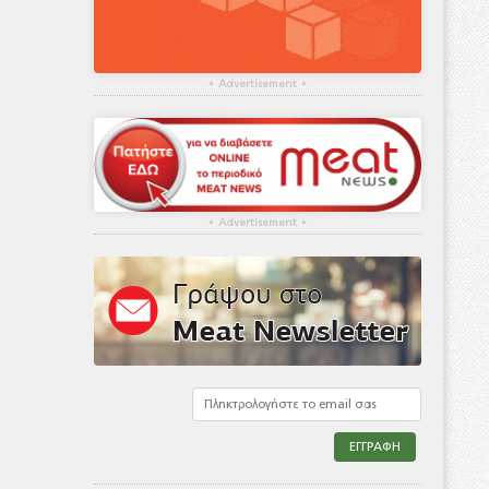
▴
Advertisement
▴
▴
Advertisement
▴