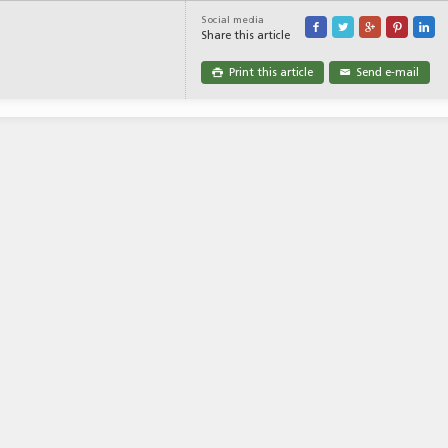
Social media





Share this article
Print this article
Send e-mail

✉