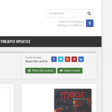
Αίτηση Συνδρομής

Χρήσιμες Συνδέσεις
ΣΥΝΕΔΡΙΟ ΚΡΕΑΤΟΣ
Social media





Share this article
Print this article
Send e-mail

✉