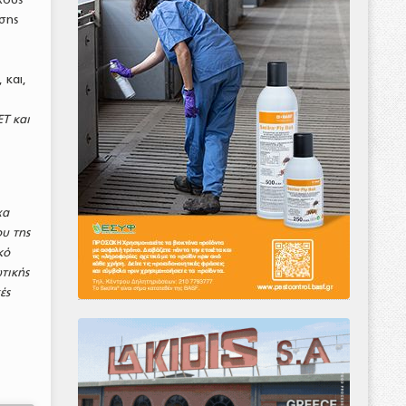
σης
 και,
Τ και
χα
υ της
κό
τικής
ές