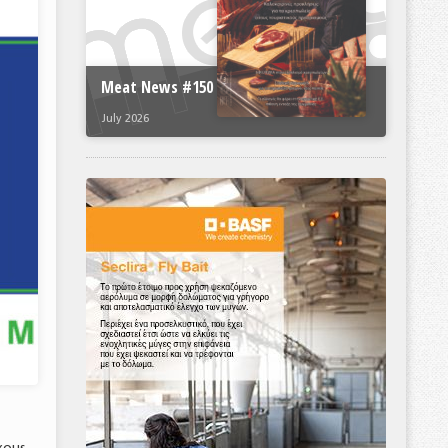
Meat News #150
July 2026
χους