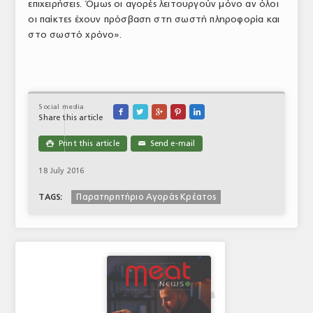
επιχειρήσεις. Όμως οι αγορές λειτουργούν μόνο αν όλοι
οι παίκτες έχουν πρόσβαση στη σωστή πληροφορία και
στο σωστό χρόνο».
Social media





Share this article
Print this article
Send e-mail

✉
18 July 2016
Παρατηρητήριο Αγοράς Κρέατος
TAGS: