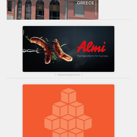
▴
Advertisement
▴