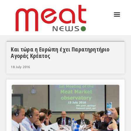
☰
ΑΡΘΡΟΓΡΑΦΙΑ
ΕΛΛΑΔΑ
ΕΙΔΗΣΕΙΣ
Και τώρα η Ευρώπη έχει Παρατηρητήριο
Αγοράς Κρέατος
ΣΥΝΕΝΤΕΥΞΕΙΣ
18 July 2016
ΘΕΜΑΤΑ
ΑΝΑΛΥΣΕΙΣ
ΚΟΣΜΟΣ
ΕΙΔΗΣΕΙΣ
ΕΥΡΩΠΑΪΚΕΣ ΑΠΟΦΑΣΕΙΣ
ΘΕΜΑΤΑ