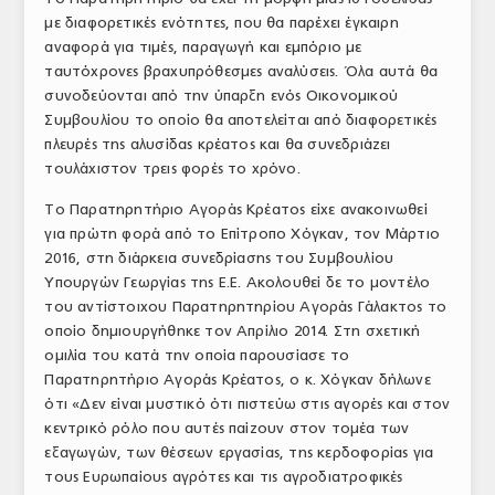
με διαφορετικές ενότητες, που θα παρέχει έγκαιρη
ΤΟ ΠΕΡΙΟΔΙΚΟ
αναφορά για τιμές, παραγωγή και εμπόριο με
Profile
ταυτόχρονες βραχυπρόθεσμες αναλύσεις. Όλα αυτά θα
συνοδεύονται από την ύπαρξη ενός Οικονομικού
ΑΡΧΕΙΟ ΤΕΥΧΩΝ
Συμβουλίου το οποίο θα αποτελείται από διαφορετικές
πλευρές της αλυσίδας κρέατος και θα συνεδριάζει
ΣΥΝΕΔΡΙΟ ΚΡΕΑΤΟΣ
τουλάχιστον τρεις φορές το χρόνο.
Το Παρατηρητήριο Αγοράς Κρέατος είχε ανακοινωθεί
για πρώτη φορά από το Επίτροπο Χόγκαν, τον Μάρτιο
2016, στη διάρκεια συνεδρίασης του Συμβουλίου
Υπουργών Γεωργίας της Ε.Ε. Ακολουθεί δε το μοντέλο
του αντίστοιχου Παρατηρητηρίου Αγοράς Γάλακτος το
οποίο δημιουργήθηκε τον Απρίλιο 2014. Στη σχετική
ομιλία του κατά την οποία παρουσίασε το
Παρατηρητήριο Αγοράς Κρέατος, ο κ. Χόγκαν δήλωνε
ότι «Δεν είναι μυστικό ότι πιστεύω στις αγορές και στον
κεντρικό ρόλο που αυτές παίζουν στον τομέα των
εξαγωγών, των θέσεων εργασίας, της κερδοφορίας για
τους Ευρωπαίους αγρότες και τις αγροδιατροφικές