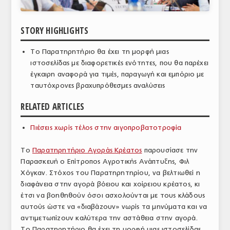
ΑΝΑΛΥΣΕΙΣ
STORY HIGHLIGHTS
ΕΜΠΟΡΙΚΟΣ ΚΑΤΑΛΟΓΟΣ
Το Παρατηρητήριο θα έχει τη μορφή μιας
ΠΑΡΑΓΩΓΗ & ΕΜΠΟΡΙΑ
ιστοσελίδας με διαφορετικές ενότητες, που θα παρέχει
έγκαιρη αναφορά για τιμές, παραγωγή και εμπόριο με
ΣΦΑΓΕΙΑ
ταυτόχρονες βραχυπρόθεσμες αναλύσεις
ΠΡΩΤΕΣ ΥΛΕΣ
RELATED ARTICLES
ΕΞΟΠΛΙΣΜΟΣ
Πιέσεις χωρίς τέλος στην αιγοπροβατοτροφία
ΥΠΗΡΕΣΙΕΣ
Το
Παρατηρητήριο Αγοράς Κρέατος
παρουσίασε την
ΕΜΠΟΡΙΚΟΙ ΑΝΤΙΠΡΟΣΩΠΟΙ
Παρασκευή ο Επίτροπος Αγροτικής Ανάπτυξης, Φιλ
Χόγκαν. Στόχος του Παρατηρητηρίου, να βελτιωθεί η
ΝΟΜΟΘΕΣΙΑ
διαφάνεια στην αγορά βόειου και χοίρειου κρέατος, κι
έτσι να βοηθηθούν όσοι ασχολούνται με τους κλάδους
ΕΛΛΗΝΙΚΗ ΝΟΜΟΘΕΣΙΑ
αυτούς ώστε να «διαβάζουν» νωρίς τα μηνύματα και να
αντιμετωπίζουν καλύτερα την αστάθεια στην αγορά.
ΕΥΡΩΠΑΪΚΗ ΝΟΜΟΘΕΣΙΑ
Το Παρατηρητήριο θα έχει τη μορφή μιας ιστοσελίδας