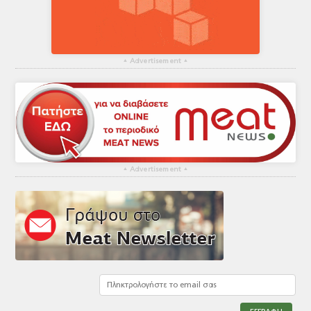
▴
Advertisement
▴
▴
Advertisement
▴