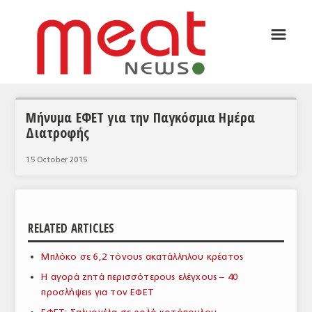
☰
ΑΡΘΡΟΓΡΑΦΙΑ
ΕΛΛΑΔΑ
ΕΙΔΗΣΕΙΣ
Μήνυμα ΕΦΕΤ για την Παγκόσμια Ημέρα
Διατροφής
ΣΥΝΕΝΤΕΥΞΕΙΣ
15 October 2015
ΘΕΜΑΤΑ
ΑΝΑΛΥΣΕΙΣ
ΚΟΣΜΟΣ
RELATED ARTICLES
ΕΙΔΗΣΕΙΣ
Μπλόκο σε 6,2 τόνους ακατάλληλου κρέατος
ΕΥΡΩΠΑΪΚΕΣ ΑΠΟΦΑΣΕΙΣ
Η αγορά ζητά περισσότερους ελέγχους – 40
προσλήψεις για τον ΕΦΕΤ
ΘΕΜΑΤΑ