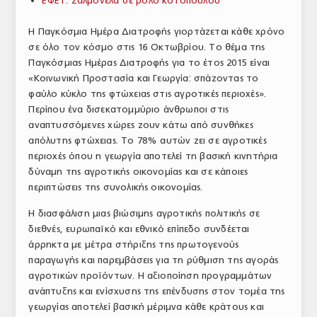
ΕΦΕΤ: Σαλμονέλα σε ρολό κοτόπουλου
ΑΝΑΛΥΣΕΙΣ
Η Παγκόσμια Ημέρα Διατροφής γιορτάζεται κάθε χρόνο
σε όλο τον κόσμο στις 16 Οκτωβρίου. Το θέμα της
ΕΜΠΟΡΙΚΟΣ ΚΑΤΑΛΟΓΟΣ
Παγκόσμιας Ημέρας Διατροφής για το έτος 2015 είναι
ΠΑΡΑΓΩΓΗ & ΕΜΠΟΡΙΑ
«Κοινωνική Προστασία και Γεωργία: σπάζοντας το
φαύλο κύκλο της φτώχειας στις αγροτικές περιοχές».
ΣΦΑΓΕΙΑ
Περίπου ένα δισεκατομμύριο άνθρωποι στις
αναπτυσσόμενες χώρες ζουν κάτω από συνθήκες
ΠΡΩΤΕΣ ΥΛΕΣ
απόλυτης φτώχειας. Το 78% αυτών ζει σε αγροτικές
περιοχές όπου η γεωργία αποτελεί τη βασική κινητήρια
ΕΞΟΠΛΙΣΜΟΣ
δύναμη της αγροτικής οικονομίας και σε κάποιες
περιπτώσεις της συνολικής οικονομίας.
ΥΠΗΡΕΣΙΕΣ
Η διασφάλιση μιας βιώσιμης αγροτικής πολιτικής σε
ΕΜΠΟΡΙΚΟΙ ΑΝΤΙΠΡΟΣΩΠΟΙ
διεθνές, ευρωπαϊκό και εθνικό επίπεδο συνδέεται
άρρηκτα με μέτρα στήριξης της πρωτογενούς
ΝΟΜΟΘΕΣΙΑ
παραγωγής και παρεμβάσεις για τη ρύθμιση της αγοράς
ΕΛΛΗΝΙΚΗ ΝΟΜΟΘΕΣΙΑ
αγροτικών προϊόντων. Η αξιοποίηση προγραμμάτων
ανάπτυξης και ενίσχυσης της επένδυσης στον τομέα της
ΕΥΡΩΠΑΪΚΗ ΝΟΜΟΘΕΣΙΑ
γεωργίας αποτελεί βασική μέριμνα κάθε κράτους και