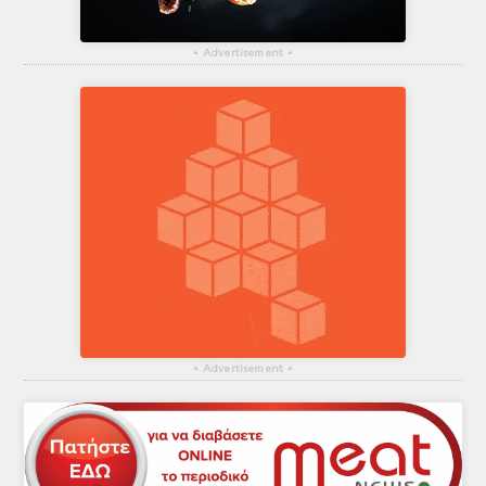
▴
Advertisement
▴
▴
Advertisement
▴