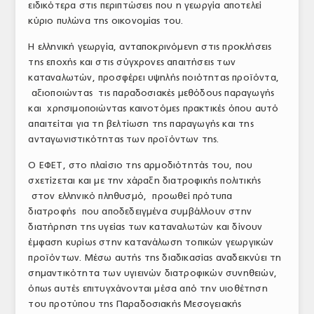
ειδικότερα στις περιπτώσεις που η γεωργία αποτελεί
ΤΟ ΠΕΡΙΟΔΙΚΟ
κύριο πυλώνα της οικονομίας του.
Profile
Η ελληνική γεωργία, ανταποκρινόμενη στις προκλήσεις
της εποχής και στις σύγχρονες απαιτήσεις των
ΑΡΧΕΙΟ ΤΕΥΧΩΝ
καταναλωτών, προσφέρει υψηλής ποιότητας προϊόντα,
αξιοποιώντας τις παραδοσιακές μεθόδους παραγωγής
ΣΥΝΕΔΡΙΟ ΚΡΕΑΤΟΣ
και χρησιμοποιώντας καινοτόμες πρακτικές όπου αυτό
απαιτείται για τη βελτίωση της παραγωγής και της
ανταγωνιστικότητας των προϊόντων της.
Ο ΕΦΕΤ, στο πλαίσιο της αρμοδιότητάς του, που
σχετίζεται και με την χάραξη διατροφικής πολιτικής
στον ελληνικό πληθυσμό, προωθεί πρότυπα
διατροφής που αποδεδειγμένα συμβάλλουν στην
διατήρηση της υγείας των καταναλωτών και δίνουν
έμφαση κυρίως στην κατανάλωση τοπικών γεωργικών
προϊόντων. Μέσω αυτής της διαδικασίας αναδεικνύει τη
σημαντικότητα των υγιεινών διατροφικών συνηθειών,
όπως αυτές επιτυγχάνονται μέσα από την υιοθέτηση
του προτύπου της Παραδοσιακής Μεσογειακής