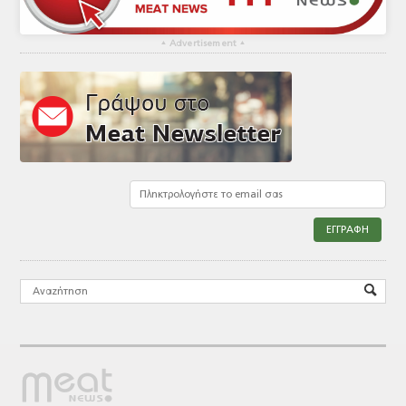
▴
Advertisement
▴