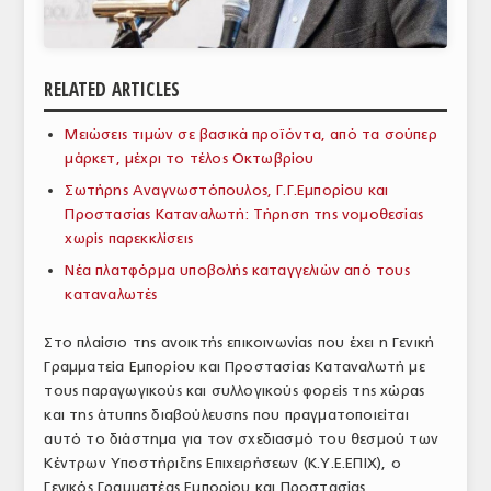
ΑΝΑΛΥΣΕΙΣ
ΕΜΠΟΡΙΚΟΣ ΚΑΤΑΛΟΓΟΣ
RELATED ARTICLES
ΠΑΡΑΓΩΓΗ & ΕΜΠΟΡΙΑ
Μειώσεις τιμών σε βασικά προϊόντα, από τα σούπερ
μάρκετ, μέχρι το τέλος Οκτωβρίου
ΣΦΑΓΕΙΑ
Σωτήρης Αναγνωστόπουλος, Γ.Γ.Εμπορίου και
ΠΡΩΤΕΣ ΥΛΕΣ
Προστασίας Καταναλωτή: Τήρηση της νομοθεσίας
χωρίς παρεκκλίσεις
ΕΞΟΠΛΙΣΜΟΣ
Νέα πλατφόρμα υποβολής καταγγελιών από τους
καταναλωτές
ΥΠΗΡΕΣΙΕΣ
ΕΜΠΟΡΙΚΟΙ ΑΝΤΙΠΡΟΣΩΠΟΙ
Στο πλαίσιο της ανοικτής επικοινωνίας που έχει η Γενική
Γραμματεία Εμπορίου και Προστασίας Καταναλωτή με
ΝΟΜΟΘΕΣΙΑ
τους παραγωγικούς και συλλογικούς φορείς της χώρας
και της άτυπης διαβούλευσης που πραγματοποιείται
ΕΛΛΗΝΙΚΗ ΝΟΜΟΘΕΣΙΑ
αυτό το διάστημα για τον σχεδιασμό του θεσμού των
Κέντρων Υποστήριξης Επιχειρήσεων (Κ.Υ.Ε.ΕΠΙΧ), ο
ΕΥΡΩΠΑΪΚΗ ΝΟΜΟΘΕΣΙΑ
Γενικός Γραμματέας Εμπορίου και Προστασίας