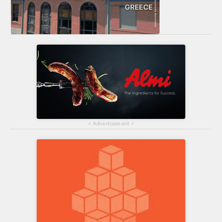
▴
Advertisement
▴