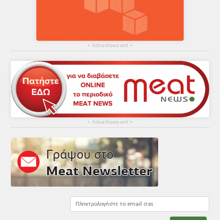
▴
Advertisement
▴
▴
Advertisement
▴