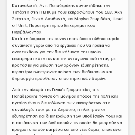
Καταναλωτή, Αντ. Παπαδεράκης συναντήθηκε την
ΤΟ ΠΕΡΙΟΔΙΚΟ
Τετάρτη στη ΓΓΕΠΚ με τους εκπροσώπους του ΣΕΒ, Άκη
Profile
Σκέρτσο, Γενικό Διευθυντή, και Μαρίνα Σπυριδάκη, Head
of Unit, Παρατηρητηρίου Επιχειρηματικού
ΑΡΧΕΙΟ ΤΕΥΧΩΝ
Περιβάλλοντος.
Κατά τη διάρκεια της συνάντησης διαπιστώθηκε ευρεία
ΣΥΝΕΔΡΙΟ ΚΡΕΑΤΟΣ
συναίνεση γύρω από τα εργαλεία που θα πρέπει να
αναπτυχθούν για την διευκόλυνση της υγιούς
επιχειρηματικότητας και της ανταγωνιστικότητας, με
προτάσεις για μείωση των χρόνων εξυπηρέτησης,
περαιτέρω ηλεκτρονικοποίηση των διαδικασιών και
δημιουργία πρόσθετων υποστηρικτικών δομών.
Από την πλευρά της Γενικής Γραμματείας, ο κ.
Παπαδεράκης τόνισε ότι μόνιμος στόχος της πολιτικής
ηγεσίας είναι η διευκόλυνση των επιχειρήσεων στις
συναλλαγές τους με το Δημόσιο, η ηλεκτρονική
εξυπηρέτηση και διεκπεραίωση των υποθέσεών τους και
η επιτάχυνση των διαδικασιών τις οποίες θα μπορούν να
πραγματοποιούν και μέσα και από νέες δομές, όπως είναι