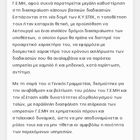
Γ.Ε.ΜΗ, αφού συχνά παρατηρείται μεγάλη καθυστέρηση
στη διεκπεραίωση κάποιων βασικών διαδικασιών.
Εστιάζοντας στη νέα δομή των Κ.Υ.ΕΠΙΧ, η τοποθέτηση
τους ήταν καταρχάς θετική, με προϋπόθεση να
λειτουργεί ως ένας επιπλέον δρόμος διεκπεραίωσης των
υποθέσεων, ο οποίος όμως θα πρέπει να διατηρεί τον
προαιρετικό χαρακτήρα του, να εφαρμόζει με
δεσμευτικό χαρακτήρα τους χρόνους εκπλήρωσης των
διαδικασιών που θα αναλαμβάνει και να παράσχει
υπηρεσίες με χαμηλό ή και μηδενικό, κατά περίπτωση,
αντίτιμο.
Με τη σειρά του ο Γενικός Γραμματέας, δεσμεύτηκε για
την αναβάθμιση και βελτίωση του ρόλου του Γ.Ε.ΜΗ και
την εξέταση κάθε δυνατότητας εξορθολογισμού των
τελών, με παράλληλη διασφάλιση της επάρκειας των
υπηρεσιών Γ.Ε.ΜΗ σε χρηματικούς πόρους και
στελεχιακό δυναμικό, ώστε να μην αποδυναμώνεται ο
ρόλος τους και να μην τίθεται εν αμφιβόλω η ποιότητα
των παρεχόμενων υπηρεσιών.