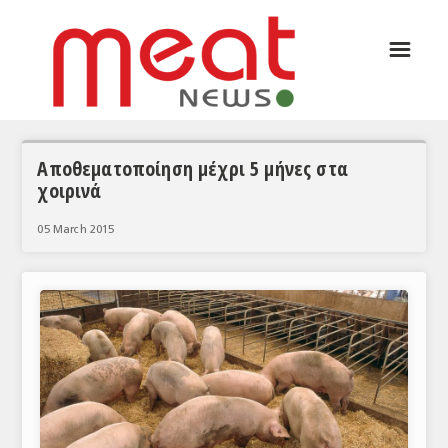
☰
ΑΡΘΡΟΓΡΑΦΙΑ
ΕΛΛΑΔΑ
ΕΙΔΗΣΕΙΣ
Αποθεματοποίηση μέχρι 5 μήνες στα
χοιρινά
ΣΥΝΕΝΤΕΥΞΕΙΣ
05 March 2015
ΘΕΜΑΤΑ
ΑΝΑΛΥΣΕΙΣ
ΚΟΣΜΟΣ
ΕΙΔΗΣΕΙΣ
ΕΥΡΩΠΑΪΚΕΣ ΑΠΟΦΑΣΕΙΣ
ΘΕΜΑΤΑ