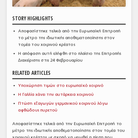
ΑΝΑΛΥΣΕΙΣ
STORY HIGHLIGHTS
ΕΜΠΟΡΙΚΟΣ ΚΑΤΑΛΟΓΟΣ
Αποφασίστηκε τελικά από την Ευρωπαϊκή Επιτροπή
ΠΑΡΑΓΩΓΗ & ΕΜΠΟΡΙΑ
το μέτρο της ιδιωτικής αποθεµατοποίησης στον
τοµέα του χοιρινού κρέατος
ΣΦΑΓΕΙΑ
Η απόφαση αυτή ελήφθη στο πλαίσιο της Επιτροπής
ΠΡΩΤΕΣ ΥΛΕΣ
∆ιαχείρισης στις 24 Φεβρουαρίου
ΕΞΟΠΛΙΣΜΟΣ
RELATED ARTICLES
ΥΠΗΡΕΣΙΕΣ
Υποχώρηση τιμών στο ευρωπαϊκό χοιρινό
Η Γαλλία χάνει την αυτάρκεια χοιρινού
ΕΜΠΟΡΙΚΟΙ ΑΝΤΙΠΡΟΣΩΠΟΙ
Πτώση εξαγωγών γερμανικού χοιρινού λόγω
ΝΟΜΟΘΕΣΙΑ
αφθώδους πυρετού
ΕΛΛΗΝΙΚΗ ΝΟΜΟΘΕΣΙΑ
Αποφασίστηκε τελικά από την Ευρωπαϊκή Επιτροπή το
μέτρο της ιδιωτικής αποθεµατοποίησης στον τοµέα του
ΕΥΡΩΠΑΪΚΗ ΝΟΜΟΘΕΣΙΑ
χοιρινού κρέατος µε σκοπό να µειωθεί η πίεση που