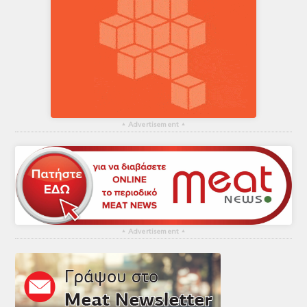
▴
Advertisement
▴
▴
Advertisement
▴