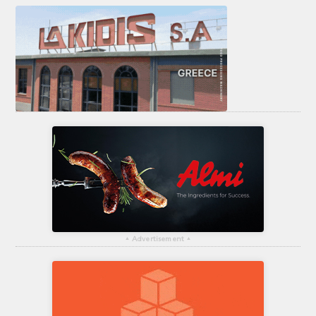
▴
Advertisement
▴