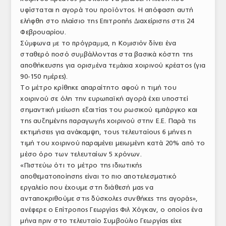
υφίσταται η αγορά του προϊόντος. Η απόφαση αυτή
ΤΟ ΠΕΡΙΟΔΙΚΟ
ελήφθη στο πλαίσιο της Επιτροπής ∆ιαχείρισης στις 24
Profile
Φεβρουαρίου.
Σύµφωνα µε το πρόγραµµα, η Κοµισιόν δίνει ένα
ΑΡΧΕΙΟ ΤΕΥΧΩΝ
σταθερό ποσό συµβάλλοντας στα βασικά κόστη της
αποθήκευσης για ορισµένα τεµάχια χοιρινού κρέατος (για
ΣΥΝΕΔΡΙΟ ΚΡΕΑΤΟΣ
90-150 ηµέρες).
Το μέτρο κρίθηκε απαραίτητο αφού η τιμή του
χοιρινού σε όλη την ευρωπαϊκή αγορά έχει υποστεί
σημαντική μείωση εξαιτίας του ρωσικού εμπάργκο και
της αυξημένης παραγωγής χοιρινού στην Ε.Ε. Παρά τις
εκτιμήσεις για ανάκαμψη, τους τελευταίους 6 μήνες η
τιμή του χοιρινού παραμένει μειωμένη κατά 20% από το
μέσο όρο των τελευταίων 5 χρόνων.
«Πιστεύω ότι το μέτρο της ιδιωτικής
αποθεματοποίησης είναι το πιο αποτελεσματικό
εργαλείο που έχουμε στη διάθεσή μας να
ανταποκριθούμε στις δύσκολες συνθήκες της αγοράς»,
ανέφερε ο Επίτροπος Γεωργίας Φιλ Χόγκαν, ο οποίος ένα
μήνα πριν στο τελευταίο Συμβούλιο Γεωργίας είχε