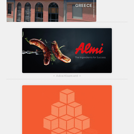
▴
Advertisement
▴