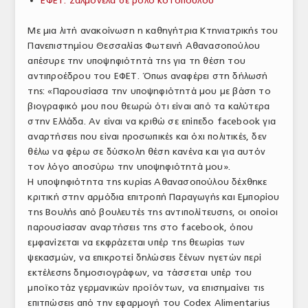
ΕΦΕΤ: Σαλμονέλα σε ρολό κοτόπουλου
ΑΝΑΛΥΣΕΙΣ
Με μια λιτή ανακοίνωση η καθηγήτρια Κτηνιατρικής του
Πανεπιστημίου Θεσσαλίας Φωτεινή Αθανασοπούλου
ΕΜΠΟΡΙΚΟΣ ΚΑΤΑΛΟΓΟΣ
απέσυρε την υποψηφιότητά της για τη θέση του
ΠΑΡΑΓΩΓΗ & ΕΜΠΟΡΙΑ
αντιπροέδρου του ΕΦΕΤ. Όπως αναφέρει στη δήλωσή
της: «Παρουσίασα την υποψηφιότητά μου με βάση το
ΣΦΑΓΕΙΑ
βιογραφικό μου που θεωρώ ότι είναι από τα καλύτερα
στην Ελλάδα. Αν είναι να κριθώ σε επίπεδο facebook για
ΠΡΩΤΕΣ ΥΛΕΣ
αναρτήσεις που είναι προσωπικές και όχι πολιτικές, δεν
θέλω να φέρω σε δύσκολη θέση κανένα και για αυτόν
ΕΞΟΠΛΙΣΜΟΣ
τον λόγο αποσύρω την υποψηφιότητά μου».
Η υποψηφιότητα της κυρίας Αθανασοπούλου δέχθηκε
ΥΠΗΡΕΣΙΕΣ
κριτική στην αρμόδια επιτροπή Παραγωγής και Εμπορίου
της Βουλής από βουλευτές της αντιπολίτευσης, οι οποίοι
ΕΜΠΟΡΙΚΟΙ ΑΝΤΙΠΡΟΣΩΠΟΙ
παρουσίασαν αναρτήσεις της στο facebook, όπου
ΝΟΜΟΘΕΣΙΑ
εμφανίζεται να εκφράζεται υπέρ της θεωρίας των
ψεκασμών, να επικροτεί δηλώσεις ξένων ηγετών περί
ΕΛΛΗΝΙΚΗ ΝΟΜΟΘΕΣΙΑ
εκτέλεσης δημοσιογράφων, να τάσσεται υπέρ του
μποϊκοτάζ γερμανικών προϊόντων, να επισημαίνει τις
ΕΥΡΩΠΑΪΚΗ ΝΟΜΟΘΕΣΙΑ
επιτπώσεις από την εφαρμογή του Codex Alimentarius