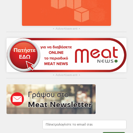
▴
Advertisement
▴
▴
Advertisement
▴