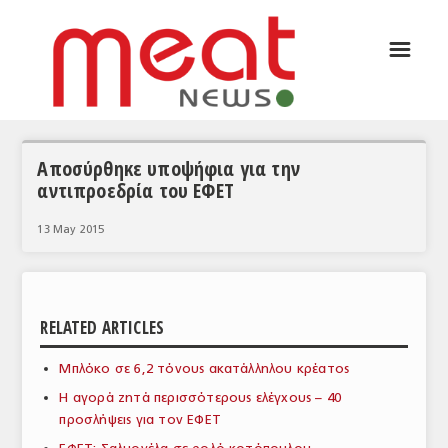
☰
ΑΡΘΡΟΓΡΑΦΙΑ
ΕΛΛΑΔΑ
ΕΙΔΗΣΕΙΣ
Αποσύρθηκε υποψήφια για την
αντιπροεδρία του ΕΦΕΤ
ΣΥΝΕΝΤΕΥΞΕΙΣ
13 May 2015
ΘΕΜΑΤΑ
ΑΝΑΛΥΣΕΙΣ
ΚΟΣΜΟΣ
RELATED ARTICLES
ΕΙΔΗΣΕΙΣ
Μπλόκο σε 6,2 τόνους ακατάλληλου κρέατος
ΕΥΡΩΠΑΪΚΕΣ ΑΠΟΦΑΣΕΙΣ
Η αγορά ζητά περισσότερους ελέγχους – 40
προσλήψεις για τον ΕΦΕΤ
ΘΕΜΑΤΑ