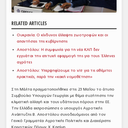
ΑΝΑΛΥΣΕΙΣ
ΕΜΠΟΡΙΚΟΣ ΚΑΤΑΛΟΓΟΣ
RELATED ARTICLES
ΠΑΡΑΓΩΓΗ & ΕΜΠΟΡΙΑ
Ουκρανία: Ο κίνδυνος έλλειψης ζωοτροφών και οι
απαντήσεις της κυβέρνησης
ΣΦΑΓΕΙΑ
Αποστόλου: Η συμφωνία για τη νέα ΚΑΠ δεν
ΠΡΩΤΕΣ ΥΛΕΣ
εγγυάται την επιτυχή εφαρμογή της για τους Έλληνες
αγρότες
ΕΞΟΠΛΙΣΜΟΣ
Αποστόλου: Υπερψηφίζουμε το ν/σ για τις αθέμιτες
πρακτικές, παρά την «κακή νομοθέτηση»
ΥΠΗΡΕΣΙΕΣ
ΕΜΠΟΡΙΚΟΙ ΑΝΤΙΠΡΟΣΩΠΟΙ
Στη Μάλτα πραγματοποιήθηκε στις 23 Μαΐου το άτυπο
Συμβούλιο Υπουργών Γεωργίας με θέμα συζήτησης την
ΝΟΜΟΘΕΣΙΑ
κλιματική αλλαγή και τους υδάτινους πόρους στην ΕΕ.
Την Ελλάδα εκπροσώπησε ο υπουργός Αγροτικής
ΕΛΛΗΝΙΚΗ ΝΟΜΟΘΕΣΙΑ
Ανάπτυξης Β. Αποστόλου συνοδευόμενος από τον
Γενικό Γραμματέα Αγροτικής Πολιτικής και Διαχείρισης
ΕΥΡΩΠΑΪΚΗ ΝΟΜΟΘΕΣΙΑ
Κοινοτικών Πόρων Χ. Κασίμη.