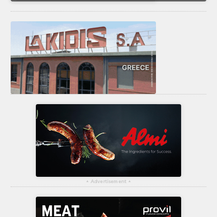
▴
Advertisement
▴