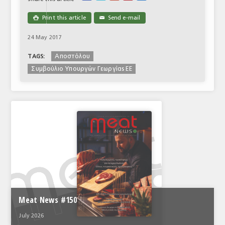
Print this article
Send e-mail

✉
24 May 2017
Αποστόλου
TAGS:
Συμβούλιο Υπουργών Γεωργίας ΕΕ
Meat News #150
July 2026