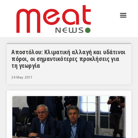
☰
ΑΡΘΡΟΓΡΑΦΙΑ
ΕΛΛΑΔΑ
ΕΙΔΗΣΕΙΣ
Αποστόλου: Κλιματική αλλαγή και υδάτινοι
πόροι, οι σημαντικότερες προκλήσεις για
ΣΥΝΕΝΤΕΥΞΕΙΣ
τη γεωργία
ΘΕΜΑΤΑ
24 May 2017
ΑΝΑΛΥΣΕΙΣ
ΚΟΣΜΟΣ
ΕΙΔΗΣΕΙΣ
ΕΥΡΩΠΑΪΚΕΣ ΑΠΟΦΑΣΕΙΣ
ΘΕΜΑΤΑ