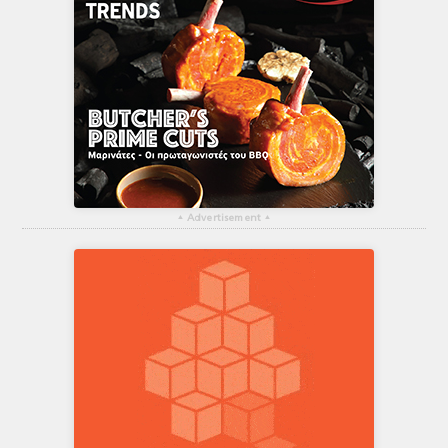
▴
Advertisement
▴