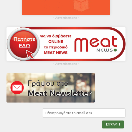
▴
Advertisement
▴
▴
Advertisement
▴