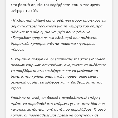
Στα βασικά σημεία της παρέμβασης του ο Υπουργός
ΤΟ ΠΕΡΙΟΔΙΚΟ
ανέφερε τα εξής:
Profile
«
Η κλιματική αλλαγή και οι υδάτινοι πόροι αποτελούν τις
σημαντικότερες προκλήσεις για τη γεωργία του σήμερα
ΑΡΧΕΙΟ ΤΕΥΧΩΝ
αλλά και του αύριο, μια γεωργία που οφείλει να
ΣΥΝΕΔΡΙΟ ΚΡΕΑΤΟΣ
εξασφαλίσει τροφή σε ένα πληθυσμό που αυξάνεται
δραματικά, χρησιμοποιώντας πρακτικά λιγότερους
πόρους.
Η κλιματική αλλαγή και οι επιπτώσεις της στην εκδήλωση
ακραίων καιρικών φαινομένων, αναμένεται να αυξήσουν
τα προβλήματα στις καλλιέργειες και να μειώσουν τη
δυνατότητα χρήσης σημαντικών πόρων, όπως είναι η
οργανική ουσία του εδάφους και η διαθεσιμότητα του
νερού.
Επιπλέον το νερό, ως βασικός περιβαλλοντικός πόρος,
πρέπει να παραδοθεί στις επόμενες γενιές στην ίδια ή σε
καλύτερη κατάσταση από αυτή που παραλάβαμε. Γι αυτό
λοιπόν, οι προσπάθειες μας πρέπει να οδηγήσουν σε