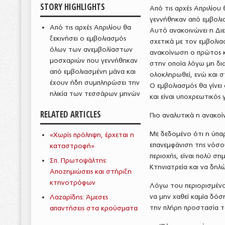
STORY HIGHLIGHTS
Από τις αρχές Απριλίο
γεννήθηκαν από εμβολι
Από τις αρχές Απριλίου θα
Αυτό ανακοινώνει η Διε
ξεκινήσει ο εμβολιασμός
σχετικά με τον εμβολι
όλων των ανεμβολίαστων
ανακοίνωση ο πρώτος κύ
μοσχαριών που γεννήθηκαν
στην οποία λόγω μη δια
από εμβολιασμένη μάνα και
ολοκληρωθεί, ενώ και 
έχουν ήδη συμπληρώσει την
Ο εμβολιασμός θα γίνει
ηλικία των τεσσάρων μηνών
και είναι υποχρεωτικός
RELATED ARTICLES
Πιο αναλυτικά η ανακοί
Με δεδομένο ότι η ύπαρ
«Χωρίς πρόληψη, έρχεται η
επανεμφάνιση της νόσου
καταστροφή»
περιοχής, είναι πολύ σ
Σπ. Πρωτοψάλτης:
Κτηνιατρεία και να δηλ
Αποζημιώσεις και στήριξη
κτηνοτρόφων
Λόγω του περιορισμένο
να μην χαθεί καμία δόσ
Λαζαρίδης: Άμεσες
την πλήρη προστασία τ
απαντήσεις στα κρούσματα