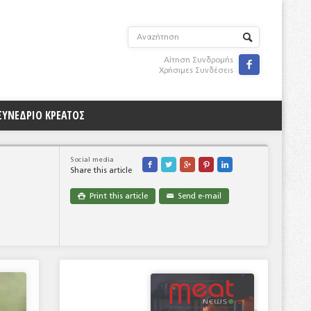
Αίτηση Συνδρομής

Χρήσιμες Συνδέσεις
ΣΥΝΕΔΡΙΟ ΚΡΕΑΤΟΣ
Social media





Share this article
Print this article
Send e-mail

✉