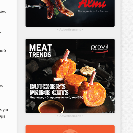
ών.
▴
Advertisement
▴
,
μού
ης
 για
υμε
▴
Advertisement
▴