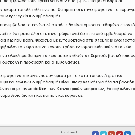
 θα εμβολιαστούν πρέπει να έχουν δύο (2) ενώτια (σκουλαρίκια).
ν ακόμα τοποθετηθεί ενώτια, θα πρέπει οι κτηνοτρόφοι να τα παραγγε
ουν πριν αρχίσει ο εμβολιασμός.
νει ανεμβολίαστο κανένα ζώο καθώς θα είναι άμεσα εκτεθειμένο στον ιό
νοιξης θα πρέπει όλοι οι κτηνοτρόφοι ανεξάρτητα από εμβολιασμό να
αία περίπου βάση, ψεκασμό με εντομοκτόνα στις σταβλικές εγκαταστάσ
περιβάλλοντα χώρο και να κάνουν χρήση εντομοαπωθητικών στα ζώα.
ι να ολοκληρωθεί πριν τα ζώα μετακινηθούν σε θερινούς βοσκότοπους
ι δύσκολη η πρόσβαση και ο εμβολιασμός.
οτρόφοι να επικοινωνήσουν άμεσα με τα κατά τόπους Αγροτικά
υμε και πάλι πως ο εμβολιασμός είναι υποχρεωτικός για όλα τα βοοειδή
ονται με τις υποδείξεις των Κτηνιατρικών υπηρεσιών, θα επιβάλλονται
ομοθεσία διοικητικές και ποινικές κυρώσεις.
Social media




