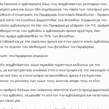
υ θα ξεκινήσει ο εμβολιασμός όλων των ανεμβολίαστων μοσχαριών που
ασμένη μάνα και έχουν ήδη συμπληρώσει την ηλικία των τεσσάρων μην
ύθυνση Κτηνιατρικής της Περιφέρειας Ανατολικής Μακεδονίας – Θράκης
ασμό κατά της Οζώδους Δερματίτιδας των βοοειδών. Σύμφωνα με την
κλος εμβολιασμού σε όλη την Περιφέρεια με εξαίρεση την Π.Ε. Δράμας
θεσιμότητας του εμβολίου ο εμβολιασμός άρχισε αργότερα, έχει
στην Δράμα εμβολιάσθηκε το 75% των βοοειδών.
 σταδιακά και με την σειρά που άρχισε και στον πρώτο κύκλο εμβολιασ
 για το σύνολο του πληθυσμού των βοοειδών της Περιφέρειας.
νωση της Περιφέρειας σημειώνει:
ξη ανεμβολίαστων ζώων περικλείει τεράστιους κινδύνους για την
, με καταστρεπτικές συνέπειες στην κτηνοτροφία και την οικονομία τ
ημαντικό όλοι οι κτηνοτρόφοι να προσέλθουν άμεσα στα Αγροτικά
ώσουν τις γεννήσεις των ζώων τους, έχοντας υπόψη τους τα εξής:
υ αριθμού δόσεων που υπάρχουν απαιτείται σωστός προγραμματισμός
η του εμβολίου, να μειωθεί το κόστος του εμβολιασμού και να πετύχο
ων ζώων μας.