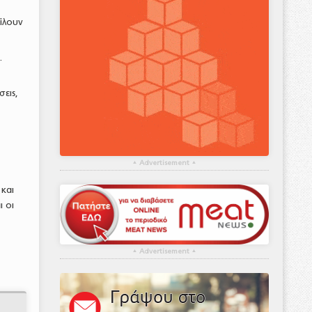
ίλουν
.
εις,
▴
Advertisement
▴
 και
 οι
▴
Advertisement
▴