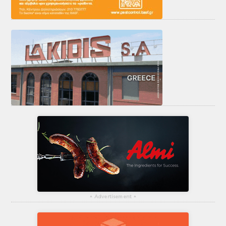
▴
Advertisement
▴