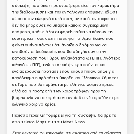
σύσκεψη, που όπως προαναφέραμε είχε τον χαρακτήρα
της διαβούλευσης και της ανταλλαγής απόψεων, έδωσε
χώρο στην ειλικρινή συζήτηση, αν και ήταν σαφές ότι
δεν θα μπορούσε να υπάρξει κάποια συγκεκριμένη
απόφαση, καθώς όλοι οι φορείς πρέπει να κάνουν τις
εσωτερικές τους συζητήσεις για το θέμα. Εκείνο που
φαίνεται είναι πάντως ότι άνοιξε ο δρόμος για να
κινηθούν οι διαδικασίες που θα οδηγήσουν στην
κατοχύρωση του Γύρου (πιθανότατα ως ΕΠΙΠ, λιγότερο
πιθανό ως ΠΓΕ), ενώ στα υπόψιν κρατιούνται και
ενδιαφέρουσες προτάσεις που ακούστηκαν, όπως για
παράδειγμα η πρόσθετη ύπαρξη και Ελληνικού Σήματος
σε Γύρο που θα παράγεται με ελληνικό χοιρινό κρέας,
αλλά και η προτροπή των χοιροτρόφων προς τη
βιομηχανία να επιχειρήσει να αναδείξει νέα προϊόντα με
ελληνικό χοιρινό κρέας.
Περισσότερες λεπτομέρειες για τη σύσκεψη, θα βρείτε
στο τεύχος Μαρτίου του Meat News.
Στην κεντρική φωτογραφία, στιγμιότυπο από τη σύσκεψη