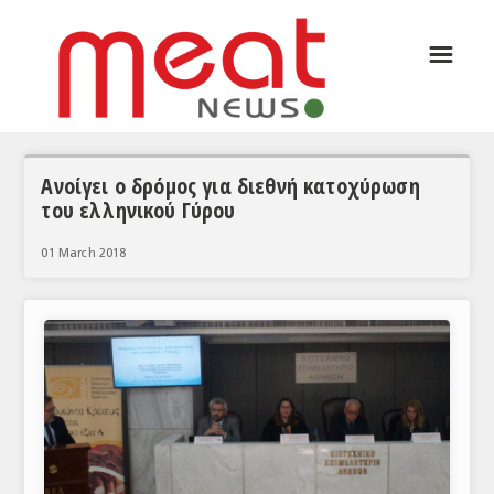
☰
ΑΡΘΡΟΓΡΑΦΙΑ
ΕΛΛΑΔΑ
ΕΙΔΗΣΕΙΣ
Ανοίγει ο δρόμος για διεθνή κατοχύρωση
του ελληνικού Γύρου
ΣΥΝΕΝΤΕΥΞΕΙΣ
01 March 2018
ΘΕΜΑΤΑ
ΑΝΑΛΥΣΕΙΣ
ΚΟΣΜΟΣ
ΕΙΔΗΣΕΙΣ
ΕΥΡΩΠΑΪΚΕΣ ΑΠΟΦΑΣΕΙΣ
ΘΕΜΑΤΑ