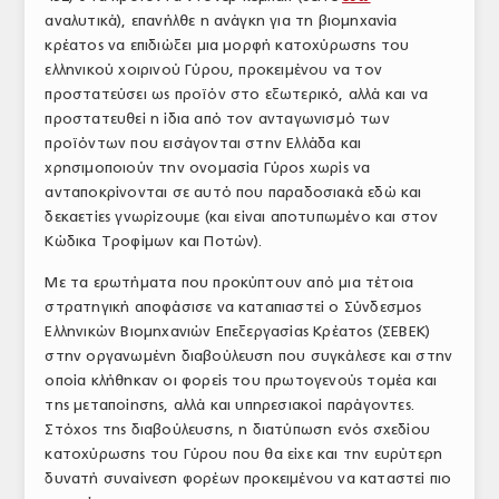
αναλυτικά), επανήλθε η ανάγκη για τη βιομηχανία
ΤΟ ΠΕΡΙΟΔΙΚΟ
κρέατος να επιδιώξει μια μορφή κατοχύρωσης του
Profile
ελληνικού χοιρινού Γύρου, προκειμένου να τον
προστατεύσει ως προϊόν στο εξωτερικό, αλλά και να
ΑΡΧΕΙΟ ΤΕΥΧΩΝ
προστατευθεί η ίδια από τον ανταγωνισμό των
προϊόντων που εισάγονται στην Ελλάδα και
ΣΥΝΕΔΡΙΟ ΚΡΕΑΤΟΣ
χρησιμοποιούν την ονομασία Γύρος χωρίς να
ανταποκρίνονται σε αυτό που παραδοσιακά εδώ και
δεκαετίες γνωρίζουμε (και είναι αποτυπωμένο και στον
Κώδικα Τροφίμων και Ποτών).
Με τα ερωτήματα που προκύπτουν από μια τέτοια
στρατηγική αποφάσισε να καταπιαστεί ο Σύνδεσμος
Ελληνικών Βιομηχανιών Επεξεργασίας Κρέατος (ΣΕΒΕΚ)
στην οργανωμένη διαβούλευση που συγκάλεσε και στην
οποία κλήθηκαν οι φορείς του πρωτογενούς τομέα και
της μεταποίησης, αλλά και υπηρεσιακοί παράγοντες.
Στόχος της διαβούλευσης, η διατύπωση ενός σχεδίου
κατοχύρωσης του Γύρου που θα είχε και την ευρύτερη
δυνατή συναίνεση φορέων προκειμένου να καταστεί πιο