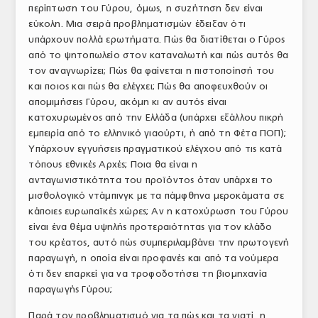
περίπτωση του Γύρου, όμως, η συζήτηση δεν είναι
εύκολη. Μια σειρά προβληματισμών έδειξαν ότι
υπάρχουν πολλά ερωτήματα. Πώς θα διατίθεται ο Γύρος
από το ψητοπωλείο στον καταναλωτή και πώς αυτός θα
τον αναγνωρίζει; Πώς θα φαίνεται η πιστοποίησή του
και ποιος και πώς θα ελέγχει; Πώς θα αποφευχθούν οι
απομιμήσεις Γύρου, ακόμη κι αν αυτός είναι
κατοχυρωμένος από την Ελλάδα (υπάρχει εξάλλου πικρή
εμπειρία από το ελληνικό γιαούρτι, ή από τη Φέτα ΠΟΠ);
Υπάρχουν εγγυήσεις πραγματικού ελέγχου από τις κατά
τόπους εθνικές Αρχές; Ποια θα είναι η
ανταγωνιστικότητα του προϊόντος όταν υπάρχει το
μισθολογικό ντάμπινγκ με τα πάμφθηνα μεροκάματα σε
κάποιες ευρωπαϊκές χώρες; Αν η κατοχύρωση του Γύρου
είναι ένα θέμα υψηλής προτεραιότητας για τον κλάδο
του κρέατος, αυτό πώς συμπεριλαμβάνει την πρωτογενή
παραγωγή, η οποία είναι προφανές και από τα νούμερα
ότι δεν επαρκεί για να τροφοδοτήσει τη βιομηχανία
παραγωγής Γύρου;
Παρά τον προβληματισμό για τα πώς και τα γιατί, η