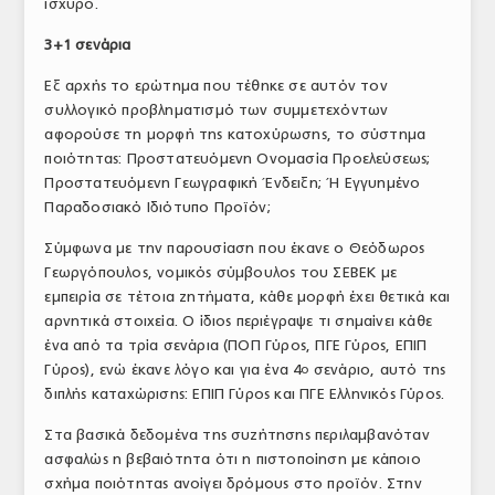
ισχυρό.
3+1 σενάρια
Εξ αρχής το ερώτημα που τέθηκε σε αυτόν τον
συλλογικό προβληματισμό των συμμετεχόντων
αφορούσε τη μορφή της κατοχύρωσης, το σύστημα
ποιότητας: Προστατευόμενη Ονομασία Προελεύσεως;
Προστατευόμενη Γεωγραφική Ένδειξη; Ή Εγγυημένο
Παραδοσιακό Ιδιότυπο Προϊόν;
Σύμφωνα με την παρουσίαση που έκανε ο Θεόδωρος
Γεωργόπουλος, νομικός σύμβουλος του ΣΕΒΕΚ με
εμπειρία σε τέτοια ζητήματα, κάθε μορφή έχει θετικά και
αρνητικά στοιχεία. Ο ίδιος περιέγραψε τι σημαίνει κάθε
ένα από τα τρία σενάρια (ΠΟΠ Γύρος, ΠΓΕ Γύρος, ΕΠΙΠ
Γύρος), ενώ έκανε λόγο και για ένα 4
σενάριο, αυτό της
ο
διπλής καταχώρισης: ΕΠΙΠ Γύρος και ΠΓΕ Ελληνικός Γύρος.
Στα βασικά δεδομένα της συζήτησης περιλαμβανόταν
ασφαλώς η βεβαιότητα ότι η πιστοποίηση με κάποιο
σχήμα ποιότητας ανοίγει δρόμους στο προϊόν. Στην