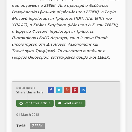
που οργάνωσε ο ΣΕΒΕΚ. Από αριστερά ο Θεόδωρος
Γεωργόπουλος (νομικός σύμβουλος του ΣΕΒΕΚ), η Σοφία
Μανανά (προϊσταμένη Τμήματος ΠΟΠ, ΠΓΕ, ΕΠΙΠ του
ΥΠΑΑΤ), ο Στέλιος Σκαρίμπας (μέλος του Δ.Σ. του ΣΕΒΕΚ),
η Βιργινία Φυντανή (προϊσταμένη Τμήματος
Πιστοποίησης ΕΛΓΟ-Δήμητρα) και η Ιωάννα Παππά
(προϊσταμένη στη Διεύθυνση Αξιοποίησης και
Τεχνολογίας Τροφίμων). Τη συζήτηση συντόνισε ο
Γιώργος Οικονόμου, εντεταλμένος σύμβουλος ΣΕΒΕΚ.
Social media





Share this article
Print this article
Send e-mail

✉
01 March 2018
ΣΕΒΕΚ
TAGS: