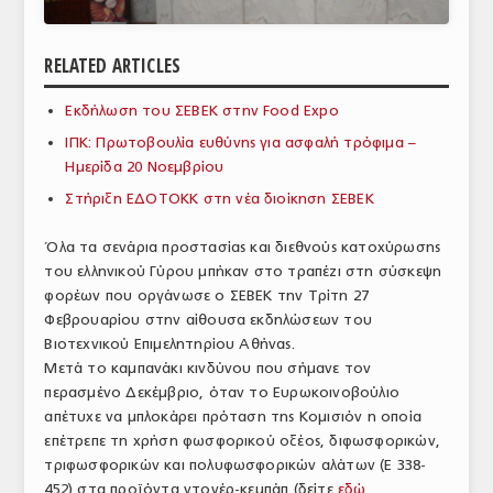
ΑΝΑΛΥΣΕΙΣ
RELATED ARTICLES
ΕΜΠΟΡΙΚΟΣ ΚΑΤΑΛΟΓΟΣ
Εκδήλωση του ΣΕΒΕΚ στην Food Expo
ΠΑΡΑΓΩΓΗ & ΕΜΠΟΡΙΑ
ΙΠΚ: Πρωτοβουλία ευθύνης για ασφαλή τρόφιμα –
ΣΦΑΓΕΙΑ
Ημερίδα 20 Νοεμβρίου
Στήριξη ΕΔΟΤΟΚΚ στη νέα διοίκηση ΣΕΒΕΚ
ΠΡΩΤΕΣ ΥΛΕΣ
Όλα τα σενάρια προστασίας και διεθνούς κατοχύρωσης
ΕΞΟΠΛΙΣΜΟΣ
του ελληνικού Γύρου μπήκαν στο τραπέζι στη σύσκεψη
φορέων που οργάνωσε ο ΣΕΒΕΚ την Τρίτη 27
ΥΠΗΡΕΣΙΕΣ
Φεβρουαρίου στην αίθουσα εκδηλώσεων του
ΕΜΠΟΡΙΚΟΙ ΑΝΤΙΠΡΟΣΩΠΟΙ
Βιοτεχνικού Επιμελητηρίου Αθήνας.
Μετά το καμπανάκι κινδύνου που σήμανε τον
ΝΟΜΟΘΕΣΙΑ
περασμένο Δεκέμβριο, όταν το Ευρωκοινοβούλιο
απέτυχε να μπλοκάρει πρόταση της Κομισιόν η οποία
ΕΛΛΗΝΙΚΗ ΝΟΜΟΘΕΣΙΑ
επέτρεπε τη χρήση φωσφορικού οξέος, διφωσφορικών,
τριφωσφορικών και πολυφωσφορικών αλάτων (Ε 338-
ΕΥΡΩΠΑΪΚΗ ΝΟΜΟΘΕΣΙΑ
452) στα προϊόντα ντονέρ-κεμπάπ (δείτε
εδώ