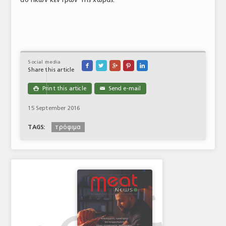
Social media





Share this article
Print this article
Send e-mail

✉
15 September 2016
τρόφιμα
TAGS: