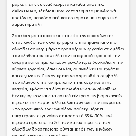
μάρκετ, είτε σε εξειδικευμένα κανάλια όπως π.χ.
delicatessen, εξειδικευμένα καταστήματα με ελληνικά
προϊόντα, παραδοσιακά καταστήματα με τουριστικό
χαρακτήρα κλπ.
Σε σχέση με τα ποιοτικά στοιχεία της απασχόλησης
στον κλάδο των σούπερ μάρκετ, επισημαίνεται ότι οι
αλυσίδες σούπερ μάρκετ προσφέρουν εργασία σε ομάδες
του πληθυσμού που πλήττονται περισσότερο από την
ανεργία και αντιμετωπίζουν μεγαλύτερες δυσκολίες στην
εύρεση εργασίας, όπως οι νέοι, οι ανειδίκευτοι εργάτες
και οι γυναίκες. Επίσης, πρέπει να σημειωθεί η συμβολή
του κλάδου στην αντιμετώπιση της ανεργίας στην
επαρχία, εφόσον τα δίκτυα πωλήσεων των αλυσίδων
δεν περιορίζονται στα αστικά κέντρα ή τις βιομηχανικές
περιοχές της χώρας, αλλά καλύπτουν όλη την επικράτεια.
Στο προσωπικό των αλυσίδων σούπερ μάρκετ
υπερτερούν οι γυναίκες σε ποσοστά 65%-70%, ενώ
περισσότερο από τα 2/3 των καταστημάτων των
αλυσίδων δραστηριοποιούνται εκτός των μεγάλων
αστικών κέντρων της χώρας.