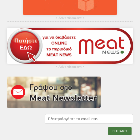
▴
Advertisement
▴
▴
Advertisement
▴