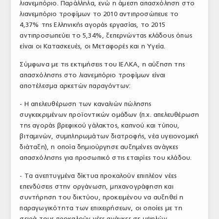
λιανεμπόριο. Παράλληλα, ενώ η άμεση απασχόληση στο
λιανεμπόριο τροφίμων το 2010 αντιπροσώπευε το
4,37% της Ελληνικής αγοράς εργασίας, το 2015
αντιπροσωπεύει το 5,34%, ξεπερνώντας κλάδους όπως
είναι οι Κατασκευές, οι Μεταφορές και η Υγεία.
Σύμφωνα με τις εκτιμήσεις του ΙΕΛΚΑ, η αύξηση της
απασχόλησης στο λιανεμπόριο τροφίμων είναι
αποτέλεσμα αρκετών παραγόντων:
- Η απελευθέρωση των καναλιών πώλησης
συγκεκριμένων προϊοντικών ομάδων (π.χ. απελευθέρωση
της αγοράς βρεφικού γάλακτος, καπνού και τύπου,
βιταμινών, συμπληρωμάτων διατροφής, νέα υγειονομική
διάταξη), η οποία δημιούργησε αυξημένες ανάγκες
απασχόλησης για προσωπικό στις εταιρίες του κλάδου.
- Τα ανεπτυγμένα δίκτυα προκαλούν επιπλέον νέες
επενδύσεις στην οργάνωση, μηχανογράφηση και
συντήρηση του δικτύου, προκειμένου να αυξηθεί η
παραγωγικότητα των επιχειρήσεων, οι οποίες με τη
σειρά τους προκαλούν νέες ανάγκες σε υψηλών