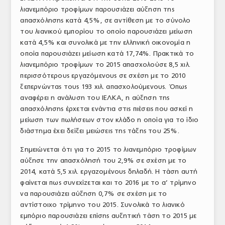
λιανεμπόριο τροφίμων παρουσιάζει αύξηση της
ΤΟ ΠΕΡΙΟΔΙΚΟ
απασχόλησης κατά 4,5%, σε αντίθεση με το σύνολο
Profile
του λιανικού εμπορίου το οποίο παρουσιάζει μείωση
κατά 4,5% και συνολικά με την ελληνική οικονομία η
ΑΡΧΕΙΟ ΤΕΥΧΩΝ
οποία παρουσιάζει μείωση κατά 17,74%. Πρακτικά το
λιανεμπόριο τροφίμων το 2015 απασχολούσε 8,5 χιλ.
ΣΥΝΕΔΡΙΟ ΚΡΕΑΤΟΣ
περισσότερους εργαζόμενους σε σχέση με το 2010
ξεπερνώντας τους 193 χιλ. απασχολούμενους. Όπως
αναφέρει η ανάλυση του ΙΕΛΚΑ, η αύξηση της
απασχόλησης έρχεται ενάντια στις πιέσεις που ασκεί η
μείωση των πωλήσεων στον κλάδο η οποία για το ίδιο
διάστημα έχει δείξει μειώσεις της τάξης του 25%.
Σημειώνεται ότι για το 2015 το λιανεμπόριο τροφίμων
αύξησε την απασχόλησή του 2,9% σε σχέση με το
2014, κατά 5,5 χιλ. εργαζομένους δηλαδή. Η τάση αυτή
φαίνεται πως συνεχίζεται και το 2016 με το α’ τρίμηνο
να παρουσιάζει αύξηση 0,7% σε σχέση με το
αντίστοιχο τρίμηνο του 2015. Συνολικά το λιανικό
εμπόριο παρουσιάζει επίσης αυξητική τάση το 2015 με