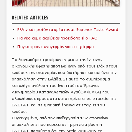
ΑΝΑΛΥΣΕΙΣ
RELATED ARTICLES
ΕΜΠΟΡΙΚΟΣ ΚΑΤΑΛΟΓΟΣ
Ελληνικά προϊόντα κρέατος με Superior Taste Award
ΠΑΡΑΓΩΓΗ & ΕΜΠΟΡΙΑ
Για νέο κύμα ακρίβειας προειδοποιεί ο FAO
ΣΦΑΓΕΙΑ
Παγκόσμιος συναγερμός για τα τρόφιμα
ΠΡΩΤΕΣ ΥΛΕΣ
Το λιανεμπόριο τροφίμων εν μέσω της έντονης
οικονομικής ύφεσης αποτελεί έναν από τους ελάχιστους
ΕΞΟΠΛΙΣΜΟΣ
κλάδους της οικονομίας που διατήρησε και αυξάνει την
απασχόληση στην Ελλάδα. Σε αυτό το συμπέρασμα
ΥΠΗΡΕΣΙΕΣ
καταλήγει ανάλυση του Ινστιτούτου Έρευνας
ΕΜΠΟΡΙΚΟΙ ΑΝΤΙΠΡΟΣΩΠΟΙ
Λιανεμπορίου Καταναλωτικών Αγαθών (ΙΕΛΚΑ) που
ολοκλήρωσε πρόσφατα και στηρίζεται σε στοιχεία της
ΝΟΜΟΘΕΣΙΑ
ΕΛ.ΣΤΑΤ. και σε εμπειρική έρευνα σε εταιρίες του
κλάδου.
ΕΛΛΗΝΙΚΗ ΝΟΜΟΘΕΣΙΑ
Συγκεκριμένα, από την επεξεργασία των στοιχείων
απασχόλησης που παρέχει σε τριμηνιαία βάση η
ΕΥΡΩΠΑΪΚΗ ΝΟΜΟΘΕΣΙΑ
ΕΛ.ΣΤΑΤ. προκύπτει ότι την 5ετία 2010-2015 το