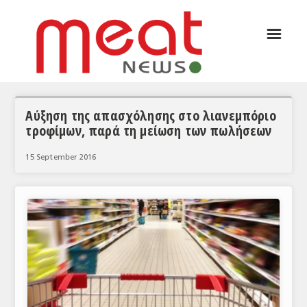
☰
ΑΡΘΡΟΓΡΑΦΙΑ
ΕΛΛΑΔΑ
ΕΙΔΗΣΕΙΣ
Αύξηση της απασχόλησης στο λιανεμπόριο
τροφίμων, παρά τη μείωση των πωλήσεων
ΣΥΝΕΝΤΕΥΞΕΙΣ
15 September 2016
ΘΕΜΑΤΑ
ΑΝΑΛΥΣΕΙΣ
ΚΟΣΜΟΣ
ΕΙΔΗΣΕΙΣ
ΕΥΡΩΠΑΪΚΕΣ ΑΠΟΦΑΣΕΙΣ
ΘΕΜΑΤΑ