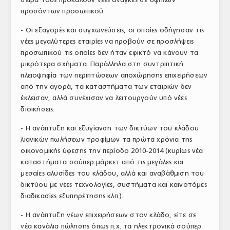
προσόντων προσωπικού.
- Οι εξαγορές και συγχωνεύσεις, οι οποίες οδήγησαν τις
νέες μεγαλύτερες εταιρίες να προβούν σε προσλήψεις
προσωπικού τις οποίες δεν ήταν εφικτό να κάνουν τα
μικρότερα σχήματα. Παράλληλα στη συντριπτική
πλειοψηφία των περιπτώσεων αποχώρησης επιχειρήσεων
από την αγορά, τα καταστήματα των εταιριών δεν
έκλεισαν, αλλά συνέχισαν να λειτουργούν υπό νέες
διοικήσεις.
- Η ανάπτυξη και εξυγίανση των δικτύων του κλάδου
λιανικών πωλήσεων τροφίμων τα πρώτα χρόνια της
οικονομικής ύφεσης την περίοδο 2010-2014 (κυρίως νέα
καταστήματα σούπερ μάρκετ από τις μεγάλες και
μεσαίες αλυσίδες του κλάδου, αλλά και αναβάθμιση του
δικτύου με νέες τεχνολογίες, συστήματα και καινοτόμες
διαδικασίες εξυπηρέτησης κλπ.).
- Η ανάπτυξη νέων επιχειρήσεων στον κλάδο, είτε σε
νέα κανάλια πώλησης όπως π.χ. τα ηλεκτρονικά σούπερ