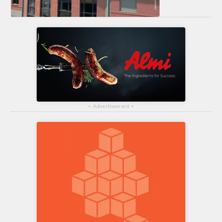
▴
Advertisement
▴