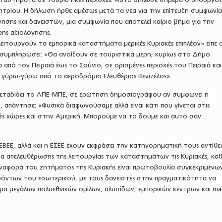
ητρίου. Η δήλωση ήρθε αμέσως μετά τα νέα για την επίτευξη συμφωνία
νησης και δανειστών, μια συμφωνία που αποτελεί καίριο βήμα για την
ης αξιολόγησης.
ειτουργούν τα εμπορικά καταστήματα μερικές Κυριακές επιπλέον» είπε ο
 συμπληρώσει: «Θα ανοίξουν σε τουριστικά μέρη, κυρίως στο Δήμο
 από τον Πειραιά έως το Σούνιο, σε ορισμένες περιοχές του Πειραιά κα
 γύρω-γύρω από το αεροδρόμιο Ελευθέριος Βενιζέλος».
 μεταδίδει το ΑΠΕ-ΜΠΕ, σε ερώτηση δημοσιογράφου αν συμφωνεί η
 απάντησε: «Φυσικά διαφωνούσαμε αλλά είναι κάτι που γίνεται στις
ές χώρες και στην Αμερική. Μπορούμε να το δούμε και αυτό σαν
ΕΒΕΕ, αλλά και η ΕΣΕΕ έχουν εκφράσει την κατηγορηματική τους αντίθε
α απελευθέρωσης της λειτουργίας των καταστημάτων τις Κυριακές, κα
ναφορά του ζητήματος της Κυριακής είναι πρωτοβουλία συγκεκριμένω
ρόντων του εσωτερικού, με τους δανειστές στην πραγματικότητα να
α μεγάλων πολυεθνικών ομίλων, αλυσίδων, εμπορικών κέντρων και mall