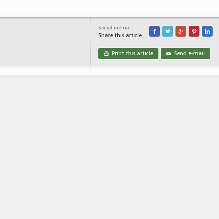
Social media





Share this article
Print this article
Send e-mail

✉