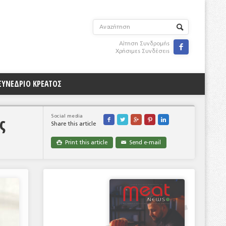
Αίτηση Συνδρομής

Χρήσιμες Συνδέσεις
ΣΥΝΕΔΡΙΟ ΚΡΕΑΤΟΣ
ς
Social media





Share this article
Print this article
Send e-mail

✉