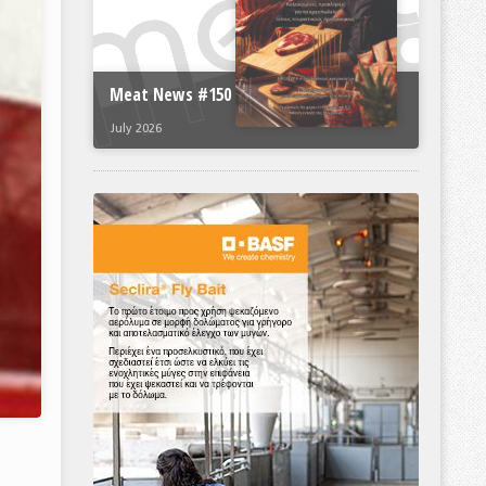
Meat News #150
July 2026