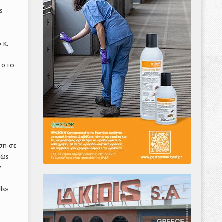
ς
 κ.
ι στο
ση σε
θώς
ν
s».