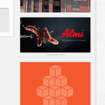
▴
Advertisement
▴