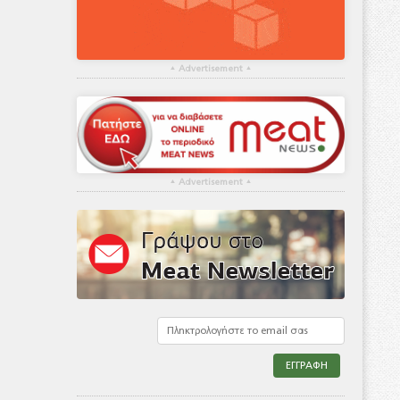
▴
Advertisement
▴
▴
Advertisement
▴