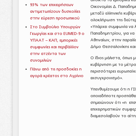
93% των επιχειρήσεων
Οικονομίας Δ. Παπαδημ
αντιμετωπίζουν δυσκολίες
μεταξύ ελληνικής κυβέρ
στην εύρεση προσωπικού
ολοκλήρωση της δεύτερ
«Υπάρχει συμφωνία να λ
Στο Συμβούλιο Υπουργών
Παπαδημητρίου, για να
Γεωργίας και στο EUMED-9 o
Αθηναίων, στην παραλία
ΥΠΑΑΤ – ΚΑΠ, εμπορικές
Δήμο Θεσσαλονίκης και
συμφωνίες και περιβάλλον
στην ατζέντα των
Ο ίδιος μάλιστα, όπως
συνομιλιών
κυβέρνηση με το μέτρο,
Πάνω από τις προσδοκίες η
περισσότερες ευρωπαϊκ
αγορά κρέατος στο Αγρίνιο
εκσυγχρονισμό».
Υπενθυμίζουμε ότι η ΓΣ
οποιαδήποτε προσπάθει
σημειώνουν ότι «η επα
επιχειρηματικών συμφε
διαμεσολαβούν το αίτημ