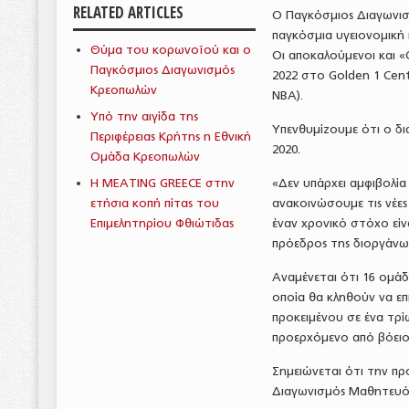
RELATED ARTICLES
Ο Παγκόσμιος Διαγωνισ
παγκόσμια υγειονομική
Θύμα του κορωνοϊού και ο
Οι αποκαλούμενοι και 
Παγκόσμιος Διαγωνισμός
2022 στο Golden 1 Cen
Κρεοπωλών
ΝΒΑ).
Υπό την αιγίδα της
Υπενθυμίζουμε ότι ο δι
Περιφέρειας Κρήτης η Εθνική
2020.
Ομάδα Κρεοπωλών
Η MEATING GREECE στην
«Δεν υπάρχει αμφιβολία
ετήσια κοπή πίτας του
ανακοινώσουμε τις νέε
Επιμελητηρίου Φθιώτιδας
έναν χρονικό στόχο είν
πρόεδρος της διοργάνωσ
Αναμένεται ότι 16 ομά
οποία θα κληθούν να επ
προκειμένου σε ένα τρ
προερχόμενο από βόειο,
Σημειώνεται ότι την πρ
Διαγωνισμός Μαθητευό