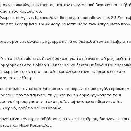
μός Κρεοπωλών, επανέρχεται, μεά την αναγκαστική διακοπή που επέβαλ
 κρίση του κορωνοϊού.
«Ολυμπιακοί Αγώνες Κρεοπωλών» θα πραγματοποιηθούν στις 2-3 Σεπτεμ
ter στο Σακραμέντο της Καλιφόρνια (στην έδρα των Σακραμέντο Κινγκ
αγωνισμός είχε αρχικά προγραμματιστεί να διεξαχθεί τον Σεπτέμβριο τ
 ότι το τελευταίο έτος ήταν δύσκολο για τον διαγωνισμό μας, οπότε τ
ς ημερομηνίες στο Golden 1 Center και να δώσουμε ξανά στους κρεοπώ
αι ακριβώς το κίνητρο που όλοι χρειαζόμασταν», ανέφερε σχετικά ο
ης, Ροντ Σλέιτερ.
δες από όλο τον κόσμο θα δώσουν το παρών, σε μια μεγάλη πρόκληση
ιδείξουν όλο το ταλέντο, τη γνώση και τη δημιουργικότητά τους
ίωρο να δημιουργήσουν τελικό προϊόν υψηλής προστιθέμενης αξίας
 χοιρινό, πρόβειο και κοτόπουλο.
οηγουμένη της κύριας εκδήλωσης, στις 2 Σεπτεμβρίου, διοργανώνεται ο
μενων και Νέων Κρεοπωλών.