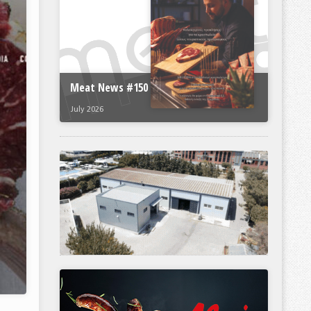
Meat News #150
July 2026