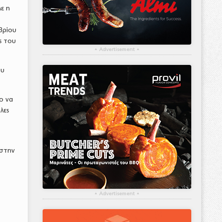
ε η
βρίου
ς του
▴
Advertisement
▴
ου
ο να
λες
 στην
▴
Advertisement
▴