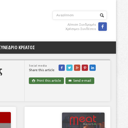
Αίτηση Συνδρομής

Χρήσιμες Συνδέσεις
ΣΥΝΕΔΡΙΟ ΚΡΕΑΤΟΣ
ς
Social media





Share this article
Print this article
Send e-mail

✉