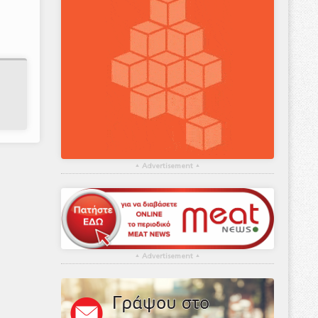
▴
Advertisement
▴
▴
Advertisement
▴