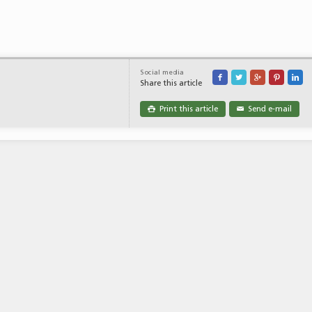
Social media





Share this article
Print this article
Send e-mail

✉