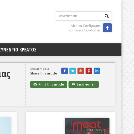
Αίτηση Συνδρομής

Χρήσιμες Συνδέσεις
ΣΥΝΕΔΡΙΟ ΚΡΕΑΤΟΣ
ιας
Social media





Share this article
Print this article
Send e-mail

✉