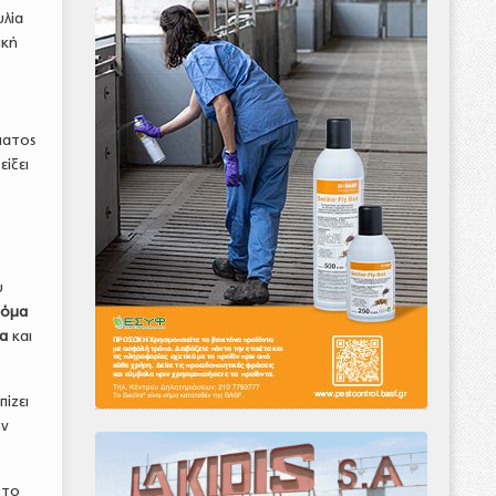
υλία
ική
ματος
ίξει
υ
τόμα
α
και
πίζει
ην
 το