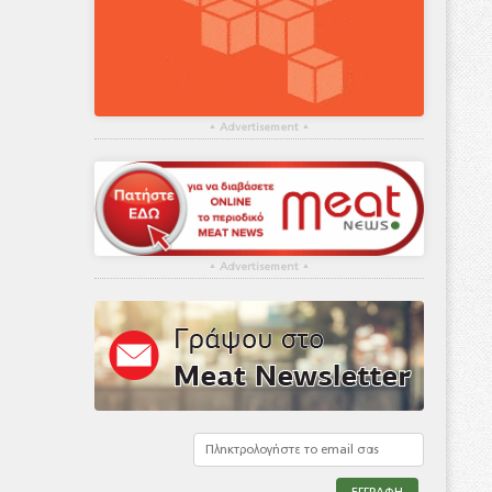
▴
Advertisement
▴
▴
Advertisement
▴