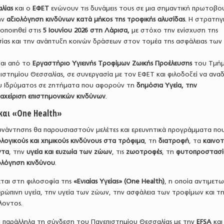
λίας
και ο
ΕΦΕΤ
ενώνουν τις δυνάμεις τους σε μια σημαντική πρωτοβο
ην
αξιολόγηση κινδύνων κατά μήκος της τροφικής αλυσίδας
. Η στρατηγ
οποιηθεί στις
5 Ιουνίου 2026 στη Λάρισα,
με στόχο την ενίσχυση της
σίας και την ανάπτυξη κοινών δράσεων στον τομέα της ασφάλειας των
αι από το
Εργαστήριο Υγιεινής Τροφίμων Ζωικής Προέλευσης
του Τμή
ιστημίου Θεσσαλίας, σε συνεργασία με τον ΕΦΕΤ και φιλοδοξεί να αναδε
ου Ιδρύματος σε ζητήματα που αφορούν τη
δημόσια Υγεία, την
αχείριση επιστημονικών κινδύνων
.
και «One Health»
συνάντησης θα παρουσιαστούν μελέτες και ερευνητικά προγράμματα πο
ολογικούς και χημικούς κινδύνους στα τρόφιμα
, τη
διατροφή
, τα
καινο
ντα
, την
υγεία και ευζωία των ζώων
, τις
ζωοτροφές
, τη
φυτοπροστασί
ιολόγηση κινδύνου
.
εται στη φιλοσοφία της
«Ενιαίας Υγείας» (One Health)
, η οποία αντιμετω
ρώπινη υγεία, την υγεία των ζώων, την ασφάλεια των τροφίμων και τ
λοντος.
ι παράλληλα τη σύνδεση του Πανεπιστημίου Θεσσαλίας με την
EFSA
και