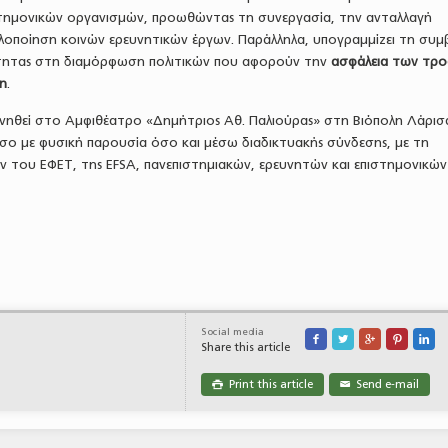
τημονικών οργανισμών, προωθώντας τη συνεργασία, την ανταλλαγή
υλοποίηση κοινών ερευνητικών έργων. Παράλληλα, υπογραμμίζει τη συμ
ότητας στη διαμόρφωση πολιτικών που αφορούν την
ασφάλεια των τρ
ξη
.
νηθεί στο Αμφιθέατρο «Δημήτριος Αθ. Παλιούρας» στη Βιόπολη Λάρισα
σο με φυσική παρουσία όσο και μέσω διαδικτυακής σύνδεσης, με τη
του ΕΦΕΤ, της EFSA, πανεπιστημιακών, ερευνητών και επιστημονικών
Social media





Share this article
Print this article
Send e-mail

✉