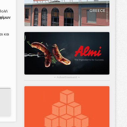
βολή
οφίμων
ς και
▴
Advertisement
▴