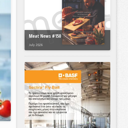
Meat News #150
July 2026