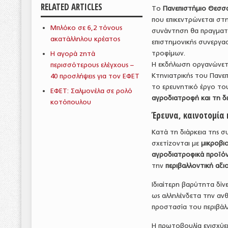
RELATED ARTICLES
Το
Πανεπιστήμιο Θεσσα
που επικεντρώνεται στ
Μπλόκο σε 6,2 τόνους
συνάντηση θα πραγματ
ακατάλληλου κρέατος
επιστημονικής συνεργα
τροφίμων.
Η αγορά ζητά
Η εκδήλωση οργανώνετ
περισσότερους ελέγχους –
Κτηνιατρικής του Πανεπ
40 προσλήψεις για τον ΕΦΕΤ
το ερευνητικό έργο τ
ΕΦΕΤ: Σαλμονέλα σε ρολό
αγροδιατροφή και τη δι
κοτόπουλου
Έρευνα, καινοτομία 
Κατά τη διάρκεια της 
σχετίζονται με
μικροβι
αγροδιατροφικά προϊό
την
περιβαλλοντική αξ
Ιδιαίτερη βαρύτητα δίν
ως αλληλένδετα την ανθ
προστασία του περιβάλ
Η πρωτοβουλία ενισχύε