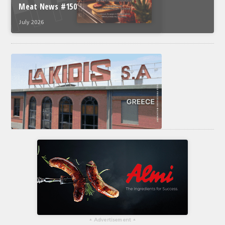
Meat News #150
July 2026
▴
Advertisement
▴