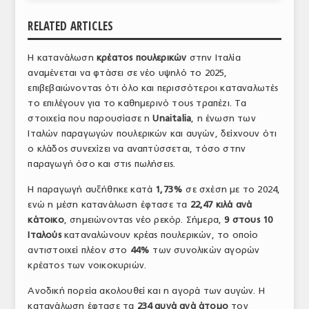
ΑΝΑΛΥΣΕΙΣ
RELATED ARTICLES
ΕΜΠΟΡΙΚΟΣ ΚΑΤΑΛΟΓΟΣ
Η κατανάλωση
κρέατος πουλερικών
στην Ιταλία
αναμένεται να φτάσει σε νέο υψηλό το 2025,
ΠΑΡΑΓΩΓΗ & ΕΜΠΟΡΙΑ
επιβεβαιώνοντας ότι όλο και περισσότεροι καταναλωτές
ΣΦΑΓΕΙΑ
το επιλέγουν για το καθημερινό τους τραπέζι. Τα
στοιχεία που παρουσίασε η
Unaitalia
, η ένωση των
ΠΡΩΤΕΣ ΥΛΕΣ
Ιταλών παραγωγών πουλερικών και αυγών, δείχνουν ότι
ο κλάδος συνεχίζει να αναπτύσσεται, τόσο στην
ΕΞΟΠΛΙΣΜΟΣ
παραγωγή όσο και στις πωλήσεις.
ΥΠΗΡΕΣΙΕΣ
Η παραγωγή αυξήθηκε κατά
1,73%
σε σχέση με το 2024,
ενώ η μέση κατανάλωση έφτασε τα
22,47 κιλά ανά
ΕΜΠΟΡΙΚΟΙ ΑΝΤΙΠΡΟΣΩΠΟΙ
κάτοικο
, σημειώνοντας νέο ρεκόρ. Σήμερα,
9 στους 10
Ιταλούς
καταναλώνουν κρέας πουλερικών, το οποίο
ΝΟΜΟΘΕΣΙΑ
αντιστοιχεί πλέον στο
44%
των συνολικών αγορών
κρέατος των νοικοκυριών.
ΕΛΛΗΝΙΚΗ ΝΟΜΟΘΕΣΙΑ
Ανοδική πορεία ακολουθεί και η αγορά των αυγών. Η
ΕΥΡΩΠΑΪΚΗ ΝΟΜΟΘΕΣΙΑ
κατανάλωση έφτασε τα
234 αυγά ανά άτομο
τον