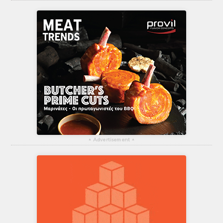
▴
Advertisement
▴