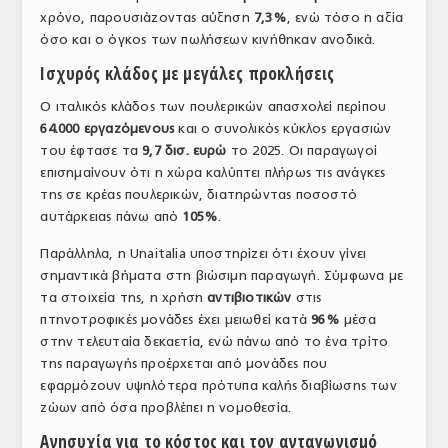
χρόνο, παρουσιάζοντας αύξηση
7,3%
, ενώ τόσο η αξία
ΤΟ ΠΕΡΙΟΔΙΚΟ
όσο και ο όγκος των πωλήσεων κινήθηκαν ανοδικά.
Profile
Ισχυρός κλάδος με μεγάλες προκλήσεις
ΑΡΧΕΙΟ ΤΕΥΧΩΝ
Ο ιταλικός κλάδος των πουλερικών απασχολεί περίπου
64.000 εργαζόμενους
και ο συνολικός κύκλος εργασιών
ΣΥΝΕΔΡΙΟ ΚΡΕΑΤΟΣ
του έφτασε τα
9,7 δισ. ευρώ
το 2025. Οι παραγωγοί
επισημαίνουν ότι η χώρα καλύπτει πλήρως τις ανάγκες
της σε κρέας πουλερικών, διατηρώντας ποσοστό
αυτάρκειας πάνω από
105%
.
Παράλληλα, η Unaitalia υποστηρίζει ότι έχουν γίνει
σημαντικά βήματα στη βιώσιμη παραγωγή. Σύμφωνα με
τα στοιχεία της, η χρήση
αντιβιοτικών
στις
πτηνοτροφικές μονάδες έχει μειωθεί κατά
96%
μέσα
στην τελευταία δεκαετία, ενώ πάνω από το ένα τρίτο
της παραγωγής προέρχεται από μονάδες που
εφαρμόζουν υψηλότερα πρότυπα καλής διαβίωσης των
ζώων από όσα προβλέπει η νομοθεσία.
Ανησυχία για το κόστος και τον ανταγωνισμό