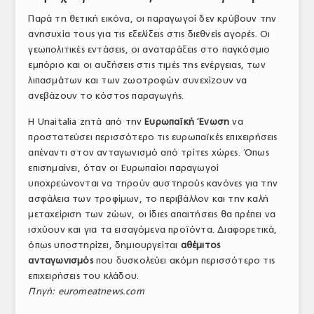
Παρά τη θετική εικόνα, οι παραγωγοί δεν κρύβουν την
ανησυχία τους για τις εξελίξεις στις διεθνείς αγορές. Οι
γεωπολιτικές εντάσεις, οι αναταράξεις στο παγκόσμιο
εμπόριο και οι αυξήσεις στις τιμές της ενέργειας, των
λιπασμάτων και των ζωοτροφών συνεχίζουν να
ανεβάζουν το κόστος παραγωγής.
Η Unaitalia ζητά από την
Ευρωπαϊκή Ένωση
να
προστατεύσει περισσότερο τις ευρωπαϊκές επιχειρήσεις
απέναντι στον ανταγωνισμό από τρίτες χώρες. Όπως
επισημαίνει, όταν οι Ευρωπαίοι παραγωγοί
υποχρεώνονται να τηρούν αυστηρούς κανόνες για την
ασφάλεια των τροφίμων, το περιβάλλον και την καλή
μεταχείριση των ζώων, οι ίδιες απαιτήσεις θα πρέπει να
ισχύουν και για τα εισαγόμενα προϊόντα. Διαφορετικά,
όπως υποστηρίζει, δημιουργείται
αθέμιτος
ανταγωνισμός
που δυσκολεύει ακόμη περισσότερο τις
επιχειρήσεις του κλάδου.
Πηγή: euromeatnews.com