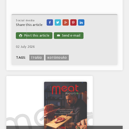
Social media





Share this article
Print this article
Send e-mail

✉
02 July 2026
Iταλία
κοτόπουλο
TAGS: