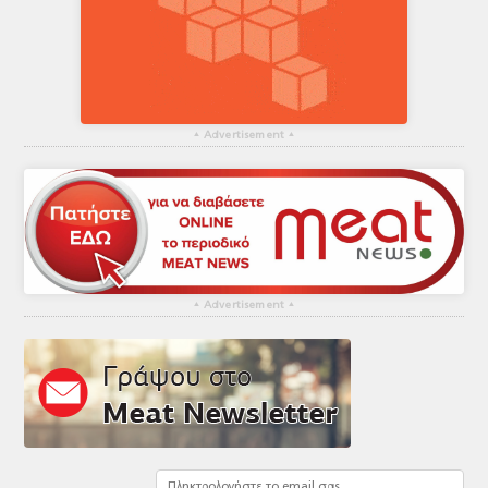
▴
Advertisement
▴
▴
Advertisement
▴