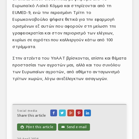
Ευρωπαϊκό Λαϊκό Κόμμα και στηρίζονται από τη
ΤΟ ΠΕΡΙΟΔΙΚΟ
EUMED-9, ενώ την περασμένη Τρίτη το
Profile
Ευρωκοινοβούλιο ψήφισε θετικά για την εφαρμογή
ορισμένων εξ αυτών που αφορούν στη μείωση της
ΑΡΧΕΙΟ ΤΕΥΧΩΝ
γραφειοκρατίας και στον περιορισμό των ελέγχων,
κυρίως σε αγρότες που καλλιεργούν κάτω από 100
ΣΥΝΕΔΡΙΟ ΚΡΕΑΤΟΣ
στρέμματα.
Στην ατζέντα του ΥπΑΑΤ βρίσκονται, επίσης και θέματα
προστασίας των αγροτών μας, αλλά και του συνόλου
των Ευρωπαίων αγροτών, από αθέμιτο ανταγωνισμό
τρίτων χωρών, λόγω ανεξέλεγκτων εισαγωγών.
Social media





Share this article
Print this article
Send e-mail

✉