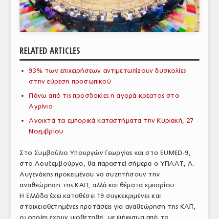
ΑΝΑΛΥΣΕΙΣ
ΕΜΠΟΡΙΚΟΣ ΚΑΤΑΛΟΓΟΣ
RELATED ARTICLES
ΠΑΡΑΓΩΓΗ & ΕΜΠΟΡΙΑ
93% των επιχειρήσεων αντιμετωπίζουν δυσκολίες
ΣΦΑΓΕΙΑ
στην εύρεση προσωπικού
ΠΡΩΤΕΣ ΥΛΕΣ
Πάνω από τις προσδοκίες η αγορά κρέατος στο
Αγρίνιο
ΕΞΟΠΛΙΣΜΟΣ
Ανοιχτά τα εμπορικά καταστήματα την Κυριακή, 27
Νοεμβρίου
ΥΠΗΡΕΣΙΕΣ
ΕΜΠΟΡΙΚΟΙ ΑΝΤΙΠΡΟΣΩΠΟΙ
Στο Συμβούλιο Υπουργών Γεωργίας και στο EUMED-9,
στο Λουξεμβούργο, θα παραστεί σήμερα o ΥΠΑΑΤ, Λ.
ΝΟΜΟΘΕΣΙΑ
Αυγενάκης προκειμένου να συζητήσουν την
αναθεώρηση της ΚΑΠ, αλλά και θέματα εμπορίου.
ΕΛΛΗΝΙΚΗ ΝΟΜΟΘΕΣΙΑ
Η Ελλάδα έχει καταθέσει 19 συγκεκριμένες και
στοιχειοθετημένες προτάσεις για αναθεώρηση της ΚΑΠ,
ΕΥΡΩΠΑΪΚΗ ΝΟΜΟΘΕΣΙΑ
οι οποίες έχουν υιοθετηθεί, με ψήφισμα από το