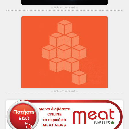
▴
Advertisement
▴
▴
Advertisement
▴