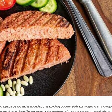
α κρέατος φυτικής προέλευσης κυκλοφορούν εδώ και καιρό στην αγορά
ει μεγάλη ανάπτυξη τα τελευταία χρόνια. Σύμφωνα με την Grand View