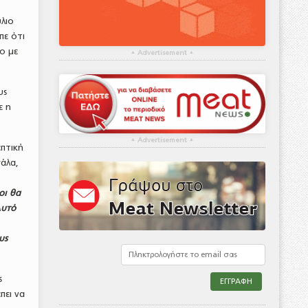
λιο
πε ότι
ο με
▴
Advertisement
▴
υς
ε η
▴
Advertisement
▴
πτική
γάλα,
οι θα
Αυτό
υς
ς
πει να