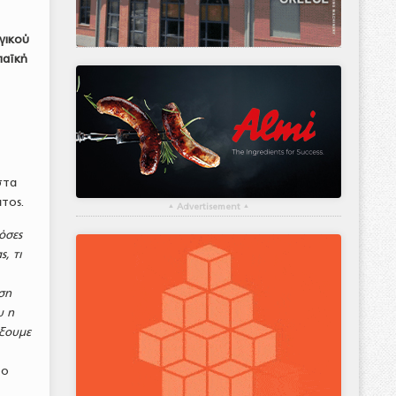
γικού
παϊκή
στα
ατος.
▴
Advertisement
▴
όσες
, τι
ση
υ η
ίξουμε
 ο