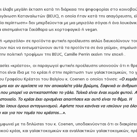
ς έλαβε μεγάλη έκταση κατά τη διάρκεια της ψηφοφορίας στο κοινοβού
ργάνωση Καταναλωτών (BEUC), η οποία ήταν κατά της απαγόρευσης, εί
ία περίπτωση» δεν μπερδεύονται με μια μπριζόλα σόγιας ή ένα λουκάνικ
να επισημαίνεται ξεκάθαρα ως χορτοφαγικό ή vegan.
 ή «μπριζόλα» σε προϊόντα φυτικής προέλευσης απλώς διευκολύνουν το
ουν πώς να ενσωματώνουν αυτά τα προϊόντα σε ένα γεύμα», σημείωσ
ν πολιτική τροφίμων της BEUC, Camille Perrin εκείνη την εποχή .
σίες «κρέατος», οι παραγωγοί φυτικής προέλευσης υπονοούν ότι η θρε
ος είναι ίδια με το κρέας ή στην περίπτωση των γαλακτοκομικών, το 
ου Γραφείου Κρέατος του Βελγίου κ. Coenen ο οποίος τόνισε:
«
Ο χυμός
μης και αν αρχίσετε να τον αποκαλείτε γάλα βρώμης, ξαφνικά οι άνθρωπ
ι που μπορεί να αντικαταστήσει το γάλα. Τελικά είναι ένας χυμός φυτού. 
τοιχείο. Το κρέας έχει ορισμένες απαιτήσεις και αυτό είναι το θέμα. Η
άει ίσους όρους ανταγωνισμού. Αφήστε τους κανόνες να ισχύουν για όλο
ι και για τον τομέα του κρέατος…».
μφωνεί με τις δηλώσεις του κ. Coenen, υποδεικνύοντας ότι οι διακρίσει
ικού κρέας, και γαλακτοκομικών και εναλλακτικών γαλακτοκομικών, πρέ