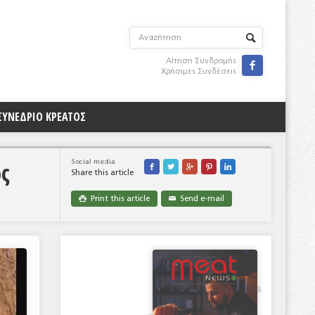
Αίτηση Συνδρομής

Χρήσιμες Συνδέσεις
ΣΥΝΕΔΡΙΟ ΚΡΕΑΤΟΣ
ς
Social media





Share this article
Print this article
Send e-mail

✉