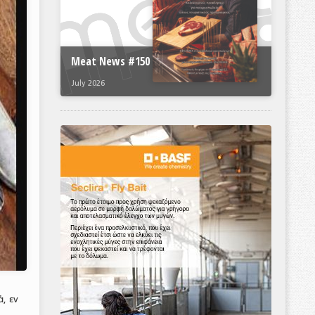
Meat News #150
July 2026
, εν