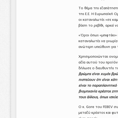
Το θέμα της εξαπάτηση
της Ε.Ε. Η Ευρωπαϊκή Ο
οι καταναλωτές «σε καμ
βάση το ρεβίθι, αρκεί 
«Όροι όπως «μπιφτέκι»
καταναλωτές να γνωρίζ
ανώτερη υπεύθυνη για τη
Χρησιμοποιώντας ονομα
αξία αυτού του προϊόντ
δήλωσε ο διευθυντής τ
βρώμης είναι χυμός βρώ
πιστεύουν ότι είναι κάτ
είναι το παραπλανητικό σ
βιομηχανία κρέατος ζητ
τους άλλους, όπως ισχύε
Ο κ. Gore του FEBEV συ
μεταξύ κρέατος και φυτ