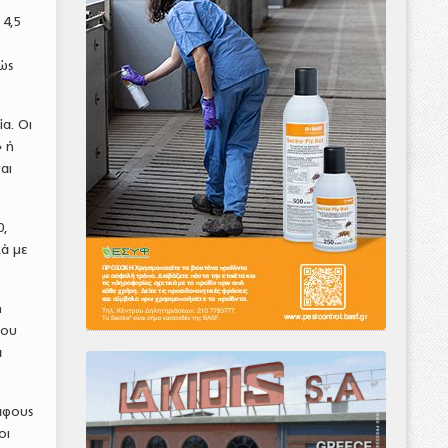
 4,5
ώς
α. Οι
» ή
αι
0,
ά με
ή
που
α
άφους
οι