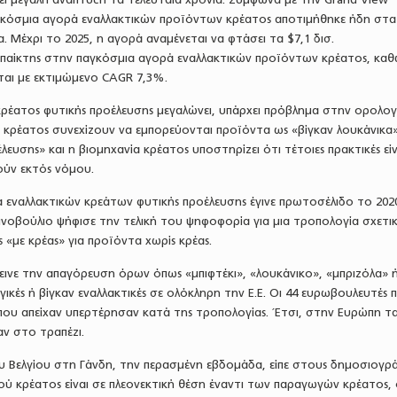
αγκόσμια αγορά εναλλακτικών προϊόντων κρέατος αποτιμήθηκε ήδη στα
. Μέχρι το 2025, η αγορά αναμένεται να φτάσει τα $7,1 δισ.
ς παίκτης στην παγκόσμια αγορά εναλλακτικών προϊόντων κρέατος, καθ
ται με εκτιμώμενο CAGR 7,3%.
ρέατος φυτικής προέλευσης μεγαλώνει, υπάρχει πρόβλημα στην ορολογί
 κρέατος συνεχίζουν να εμπορεύονται προϊόντα ως «βίγκαν λουκάνικα
λευσης» και η βιομηχανία κρέατος υποστηρίζει ότι τέτοιες πρακτικές είν
θούν εκτός νόμου.
 εναλλακτικών κρεάτων φυτικής προέλευσης έγινε πρωτοσέλιδο το 202
νοβούλιο ψήφισε την τελική του ψηφοφορία για μια τροπολογία σχετικ
 «με κρέας» για προϊόντα χωρίς κρέας.
εινε την απαγόρευση όρων όπως «μπιφτέκι», «λουκάνικο», «μπριζόλα» 
ικές ή βίγκαν εναλλακτικές σε ολόκληρη την Ε.Ε. Οι 44 ευρωβουλευτές 
 που απείχαν υπερτέρησαν κατά της τροπολογίας. Έτσι, στην Ευρώπη τ
αν στο τραπέζι.
υ Βελγίου στη Γάνδη, την περασμένη εβδομάδα, είπε στους δημοσιογρ
ού κρέατος είναι σε πλεονεκτική θέση έναντι των παραγωγών κρέατος, 