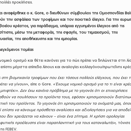
πολλές προκλήσεις.
ίες αναφέρθηκε ο κ. Gore, ο διευθύνων σύμβουλος της Ομοσπονδίας Βελ
ύν την ασφάλεια των τροφίμων και τον ποιοτικό έλεγχο. Για την ευρω
βοείου κρέατος, για παράδειγμα, υπάρχει εγγυημένος έλεγχος από τις
σίτισης, μέσω της μεταφοράς, της σφαγής, του τεμαχισμού, της
υασίας, της αποθήκευσης και της εμπορίας.
ελεγχόμενος τομέας
ι νομικό ορισμό και θέτει κανόνες για το πώς πρέπει να δηλώνεται στη λί
πίσης μέγιστα επίπεδα λίπους και αναλογίες κολλαγόνου/πρωτεΐνης κρέ
 στη βιομηχανία τροφίμων που έχει τόσους πολλούς ελέγχους, που έχει τ
έπει να γίνουν
», ​είπε ο Gore.
«Έχουμε νομικό ορισμό για το τι είναι κρέας
ι μπιφτέκι». Δεν έχω κανένα πρόβλημα με το γεγονός ότι οι επιχειρήσεις
αθούν να πουλήσουν τα προϊόντα τους, εφόσον χρησιμοποιούν διατύπω
τική του προϊόντος. Το γεγονός ότι χρησιμοποιούν τα ονόματά μας, όπο
ί επίσης να κάνουμε πρόσθετες αναλύσεις και αξιολογήσεις για να αποδε
ου δεν χρειάζεται να κάνουν – είναι ένα ζήτημα. Η χρήση ορολογίας
 φυτικής προέλευσης είναι παραπλανητική για τους καταναλωτές»,
τόνισε
ης FEBEV.