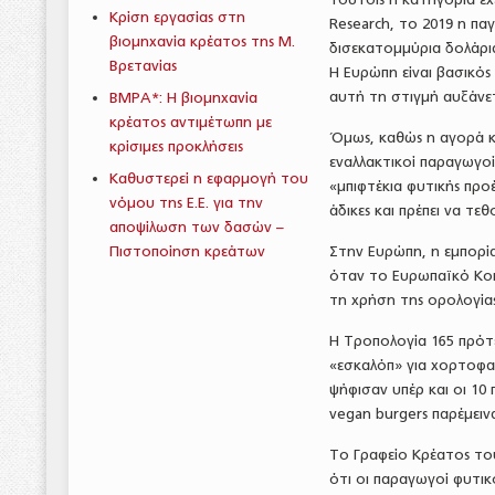
Κρίση εργασίας στη
Research, το 2019 η π
βιομηχανία κρέατος της Μ.
δισεκατομμύρια δολάρια
Βρετανίας
Η Ευρώπη είναι βασικό
αυτή τη στιγμή αυξάνε
BMPA*: Η βιομηχανία
κρέατος αντιμέτωπη με
Όμως, καθώς η αγορά κ
κρίσιμες προκλήσεις
εναλλακτικοί παραγωγοί
Καθυστερεί η εφαρμογή του
«μπιφτέκια φυτικής προέ
νόμου της Ε.Ε. για την
άδικες και πρέπει να τε
αποψίλωση των δασών –
Πιστοποίηση κρεάτων
Στην Ευρώπη, η εμπορία
όταν το Ευρωπαϊκό Κοι
τη χρήση της ορολογίας
Η Τροπολογία 165 πρότ
«εσκαλόπ» για χορτοφαγ
ψήφισαν υπέρ και οι 10
vegan burgers παρέμειν
Το Γραφείο Κρέατος το
ότι οι παραγωγοί φυτικ