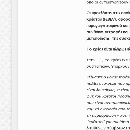
οποίοι αντιμετωπίζουν 
Οι προκλήσεις στις οπο
Κρέατος (FEBEV), αφορο
παραγωγή χοιρινού και 
συνθήκες εκτροφής και 
μεταποίησης, της συσκε
Το κρέας είναι πλήρως 
Στην Ε.Ε., το κρέας έχε
συστατικών. Υπάρχουν ε
«Είμαστε ο μόνος τομέας
πολλές αναλύσεις που πρ
είναι λουκάνικο, τι είνα
φυτικού κρέατος προσπ
που είναι αντιπροσωπευ
νομική ονομασία απαιτε
τη συμμόρφωση – κάτι π
“κρέατος” για προϊόντα
διευθύνων σύμβουλος τ