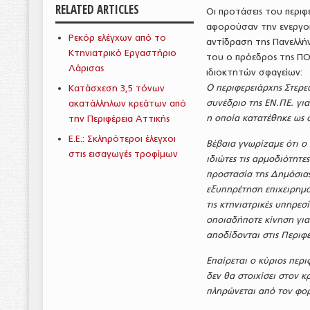
RELATED ARTICLES
Οι προτάσεις του περιφ
αφορούσαν την ενεργοπ
Ρεκόρ ελέγχων από το
αντίδραση της Πανελλή
Κτηνιατρικό Εργαστήριο
του ο πρόεδρος της ΠΟ
Λάρισας
ιδιοκτητών σφαγείων:
Ο περιφερειάρχης Στερε
Κατάσχεση 3,5 τόνων
συνέδριο της ΕΝ.ΠΕ. γι
ακατάλληλων κρεάτων από
η οποία κατατέθηκε ως
την Περιφέρεια Αττικής
Ε.Ε.: Σκληρότεροι έλεγχοι
Βέβαια γνωρίζαμε ότι ο
στις εισαγωγές τροφίμων
ιδιώτες τις αρμοδιότητε
προστασία της Δημόσιας
εξυπηρέτηση επιχειρημα
τις κτηνιατρικές υπηρεσ
οποιαδήποτε κίνηση για
αποδίδονται στις Περιφ
Επαίρεται ο κύριος περι
δεν θα στοιχίσει στον κ
πληρώνεται από τον φορ