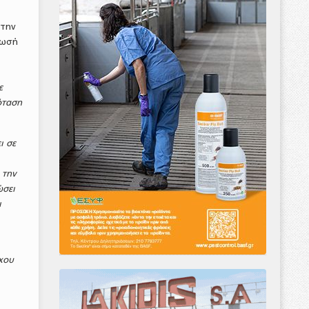
 την
λωσή
ε
όταση
ι σε
 την
ώσει
ι
γχου