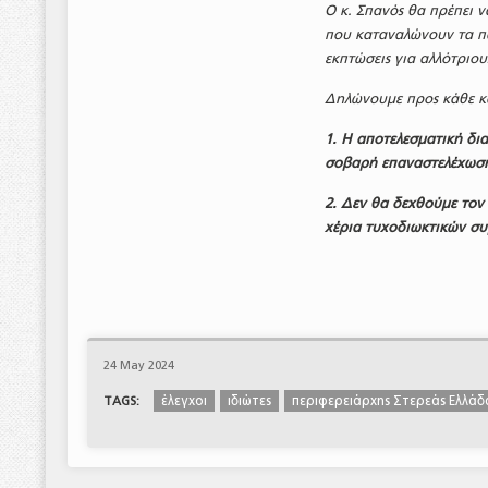
Ο κ. Σπανός θα πρέπει ν
που καταναλώνουν τα πα
εκπτώσεις για αλλότριου
Δηλώνουμε προς κάθε κ
1. Η αποτελεσματική δια
σοβαρή επαναστελέχωση
2. Δεν θα δεχθούμε τον
χέρια τυχοδιωκτικών σ
24 May 2024
έλεγχοι
ιδιώτες
περιφερειάρχης Στερεάς Ελλάδ
TAGS: