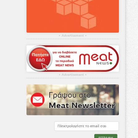
▴
Advertisement
▴
▴
Advertisement
▴