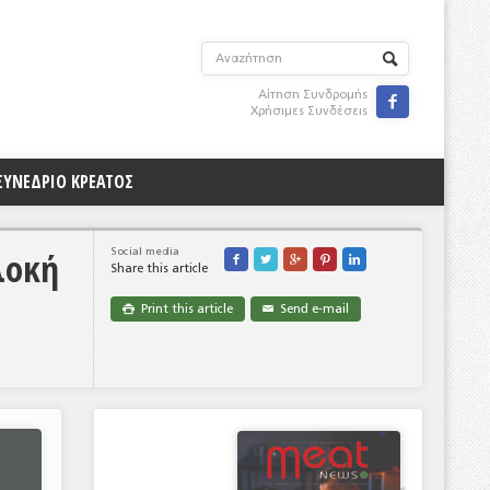
Αίτηση Συνδρομής

Χρήσιμες Συνδέσεις
ΣΥΝΕΔΡΙΟ ΚΡΕΑΤΟΣ
λοκή
Social media





Share this article
Print this article
Send e-mail

✉