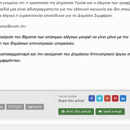
α γνωρίζει ότι η προστασία της Δημόσιας Υγείας και ο έλεγχος των τροφ
ιδιά μας είναι αδιαπραγμάτευτα για την ελληνική κοινωνία και δεν σηκ
ς λόγους ή ευρεσιτεχνίες επικίνδυνες για το Δημόσιο Συμφέρον.
ατεύθυνση ότι:
χείριση του θέματος των επίσημων ελέγχων μπορεί να γίνει μόνο με την
 των δημόσιων κτηνιατρικών υπηρεσιών.
 κατακερματισμό και την εκχώρηση του Δημόσιου Κτηνιατρικού έργου σ
υμφερόντων.
Social media





Share this article
ας
ΠΟΓΕΔΥ
σφαγεία
Print this article
Send e-mail

✉