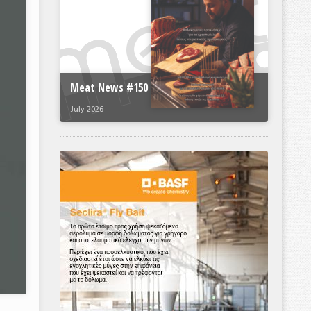
Meat News #150
July 2026