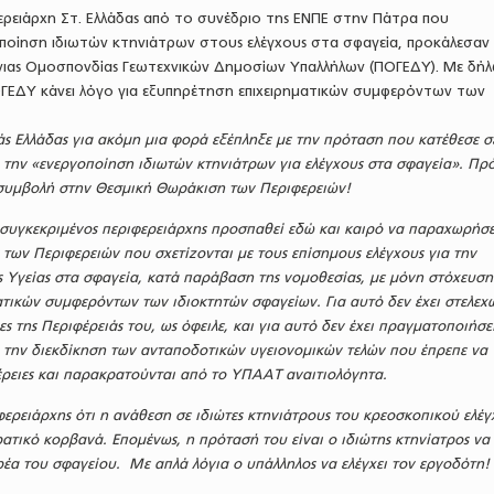
ερειάρχη Στ. Ελλάδας από το συνέδριο της ΕΝΠΕ στην Πάτρα που
οίηση ιδιωτών κτηνιάτρων στους ελέγχους στα σφαγεία, προκάλεσαν
νιας Ομοσπονδίας Γεωτεχνικών Δημοσίων Υπαλλήλων (ΠΟΓΕΔΥ). Με δή
ΓΕΔΥ κάνει λόγο για εξυπηρέτηση επιχειρηματικών συμφερόντων των
άς Ελλάδας για ακόμη μια φορά εξέπληξε με την πρόταση που κατέθεσε σ
α την «ενεργοποίηση ιδιωτών κτηνιάτρων για ελέγχους στα σφαγεία». Πρ
 συμβολή στην Θεσμική Θωράκιση των Περιφερειών!
 συγκεκριμένος περιφερειάρχης προσπαθεί εδώ και καιρό να παραχωρήσε
ς των Περιφερειών που σχετίζονται με τους επίσημους ελέγχους για την
 Υγείας στα σφαγεία, κατά παράβαση της νομοθεσίας, με μόνη στόχευση
τικών συμφερόντων των ιδιοκτητών σφαγείων. Για αυτό δεν έχει στελεχ
ίες της Περιφέρειάς του, ως όφειλε, και για αυτό δεν έχει πραγματοποιήσε
 την διεκδίκηση των ανταποδοτικών υγειονομικών τελών που έπρεπε να
έρειες και παρακρατούνται από το ΥΠΑΑΤ αναιτιολόγητα.
φερειάρχης ότι η ανάθεση σε ιδιώτες κτηνιάτρους του κρεοσκοπικού ελέ
ρατικό κορβανά. Επομένως, η πρότασή του είναι ο ιδιώτης κτηνίατρος να
έα του σφαγείου. Με απλά λόγια ο υπάλληλος να ελέγχει τον εργοδότη!