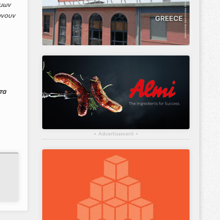
ίμων
ώνουν
τα
▴
Advertisement
▴