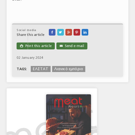
Social media





Share this article
Print this article
Send e-mail

✉
02 January 2024
ΕΛΣΤΑΤ
Λιανικό εμπόριο
TAGS: