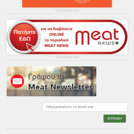
▴
Advertisement
▴
▴
Advertisement
▴