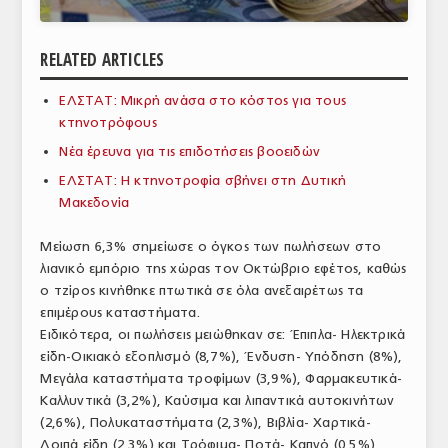
ΑΝΑΛΥΣΕΙΣ
RELATED ARTICLES
ΕΜΠΟΡΙΚΟΣ ΚΑΤΑΛΟΓΟΣ
ΕΛΣΤΑΤ: Μικρή ανάσα στο κόστος για τους
ΠΑΡΑΓΩΓΗ & ΕΜΠΟΡΙΑ
κτηνοτρόφους
ΣΦΑΓΕΙΑ
Νέα έρευνα για τις επιδοτήσεις βοοειδών
ΕΛΣΤΑΤ: Η κτηνοτροφία σβήνει στη Δυτική
ΠΡΩΤΕΣ ΥΛΕΣ
Μακεδονία
ΕΞΟΠΛΙΣΜΟΣ
Μείωση 6,3% σημείωσε ο όγκος των πωλήσεων στο
λιανικό εμπόριο της χώρας τον Οκτώβριο εφέτος, καθώς
ΥΠΗΡΕΣΙΕΣ
ο τζίρος κινήθηκε πτωτικά σε όλα ανεξαιρέτως τα
ΕΜΠΟΡΙΚΟΙ ΑΝΤΙΠΡΟΣΩΠΟΙ
επιμέρους καταστήματα.
Ειδικότερα, οι πωλήσεις μειώθηκαν σε: Έπιπλα- Ηλεκτρικά
ΝΟΜΟΘΕΣΙΑ
είδη-Οικιακό εξοπλισμό (8,7%), Ένδυση- Υπόδηση (8%),
Μεγάλα καταστήματα τροφίμων (3,9%), Φαρμακευτικά-
ΕΛΛΗΝΙΚΗ ΝΟΜΟΘΕΣΙΑ
Καλλυντικά (3,2%), Καύσιμα και λιπαντικά αυτοκινήτων
(2,6%), Πολυκαταστήματα (2,3%), Βιβλία- Χαρτικά-
ΕΥΡΩΠΑΪΚΗ ΝΟΜΟΘΕΣΙΑ
Λοιπά είδη (2,3%) και Τρόφιμα- Ποτά- Καπνό (0,5%).