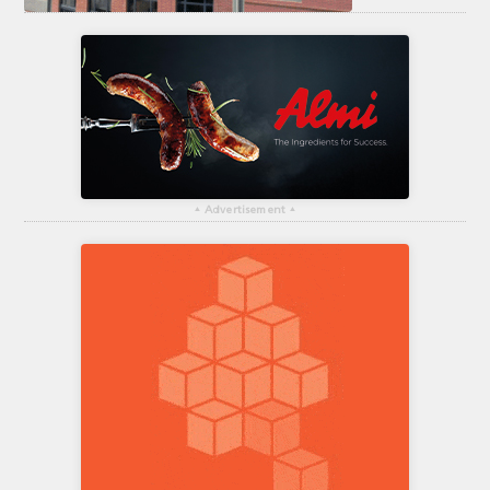
▴
Advertisement
▴