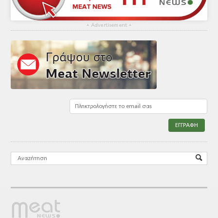
▴
Advertisement
▴