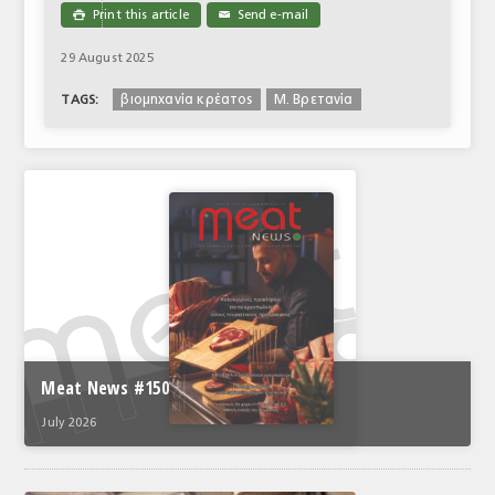
Print this article
Send e-mail

✉
29 August 2025
βιομηχανία κρέατος
Μ. Βρετανία
TAGS:
Meat News #150
July 2026