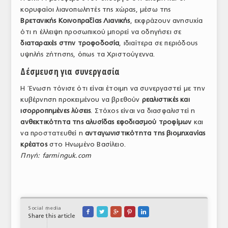
κορυφαίοι λιανοπωλητές της χώρας, μέσω της
Βρετανικής Κοινοπραξίας Λιανικής
, εκφράζουν ανησυχία
ότι η έλλειψη προσωπικού μπορεί να οδηγήσει σε
διαταραχές στην τροφοδοσία
, ιδιαίτερα σε περιόδους
υψηλής ζήτησης, όπως τα Χριστούγεννα.
Δέσμευση για συνεργασία
Η Ένωση τόνισε ότι είναι έτοιμη να συνεργαστεί με την
κυβέρνηση προκειμένου να βρεθούν
ρεαλιστικές και
ισορροπημένες λύσεις
. Στόχος είναι να διασφαλιστεί η
ανθεκτικότητα της αλυσίδας εφοδιασμού τροφίμων
και
να προστατευθεί η
ανταγωνιστικότητα της βιομηχανίας
κρέατος
στο Ηνωμένο Βασίλειο.
Πηγή: farminguk.com
Social media





Share this article