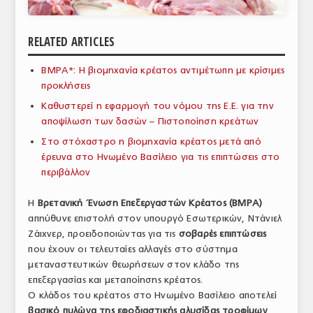
ΑΝΑΛΥΣΕΙΣ
RELATED ARTICLES
ΕΜΠΟΡΙΚΟΣ ΚΑΤΑΛΟΓΟΣ
BMPA*: Η βιομηχανία κρέατος αντιμέτωπη με κρίσιμες
ΠΑΡΑΓΩΓΗ & ΕΜΠΟΡΙΑ
προκλήσεις
ΣΦΑΓΕΙΑ
Καθυστερεί η εφαρμογή του νόμου της Ε.Ε. για την
αποψίλωση των δασών – Πιστοποίηση κρεάτων
ΠΡΩΤΕΣ ΥΛΕΣ
Στο στόχαστρο η βιομηχανία κρέατος μετά από
έρευνα στο Ηνωμένο Βασίλειο για τις επιπτώσεις στο
ΕΞΟΠΛΙΣΜΟΣ
περιβάλλον
ΥΠΗΡΕΣΙΕΣ
Η
Βρετανική Ένωση Επεξεργαστών Κρέατος (BMPA)
ΕΜΠΟΡΙΚΟΙ ΑΝΤΙΠΡΟΣΩΠΟΙ
απηύθυνε επιστολή στον υπουργό Εσωτερικών, Ντάνιελ
Ζάιχνερ, προειδοποιώντας για τις
σοβαρές επιπτώσεις
ΝΟΜΟΘΕΣΙΑ
που έχουν οι τελευταίες αλλαγές στο σύστημα
μεταναστευτικών θεωρήσεων στον κλάδο της
ΕΛΛΗΝΙΚΗ ΝΟΜΟΘΕΣΙΑ
επεξεργασίας και μεταποίησης κρέατος.
Ο κλάδος του κρέατος στο Ηνωμένο Βασίλειο αποτελεί
ΕΥΡΩΠΑΪΚΗ ΝΟΜΟΘΕΣΙΑ
βασικό πυλώνα της εφοδιαστικής αλυσίδας τροφίμων
,