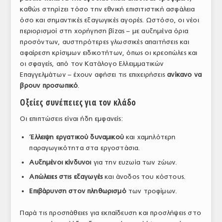
καθώς στηρίζει τόσο την εθνική επισιτιστική ασφάλεια
ΤΟ ΠΕΡΙΟΔΙΚΟ
όσο και σημαντικές εξαγωγικές αγορές. Ωστόσο, οι νέοι
Profile
περιορισμοί στη χορήγηση βίζας – με αυξημένα όρια
προσόντων, αυστηρότερες γλωσσικές απαιτήσεις και
ΑΡΧΕΙΟ ΤΕΥΧΩΝ
αφαίρεση κρίσιμων ειδικοτήτων, όπως οι κρεοπώλες και
οι σφαγείς, από τον Κατάλογο Ελλειμματικών
ΣΥΝΕΔΡΙΟ ΚΡΕΑΤΟΣ
Επαγγελμάτων – έχουν αφήσει τις επιχειρήσεις
ανίκανο να
βρουν προσωπικό
.
Οξείες συνέπειες για τον κλάδο
Οι επιπτώσεις είναι ήδη εμφανείς:
Έλλειψη εργατικού δυναμικού
και χαμηλότερη
παραγωγικότητα στα εργοστάσια.
Αυξημένοι κίνδυνοι
για την ευζωία των ζώων.
Απώλειες στις εξαγωγές
και άνοδος του κόστους.
Επιβάρυνση στον πληθωρισμό
των τροφίμων.
Παρά τις προσπάθειες για εκπαίδευση και προσλήψεις στο