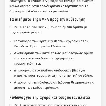
εσωτερικό, ο κλάδος δεν μπορεί να καλύψει τις ανάγκες,
καθώς απαιτούνται
πολλά χρόνια κατάρτισης
για τη
δημιουργία εξειδικευμένων κρεοπωλών.
Τα αιτήματα της BMPA προς την κυβέρνηση
Η BMPA ζητά από την κυβέρνηση
άμεση δράση
με
συγκεκριμένα μέτρα:
Επαναφορά των κρίσιμων θέσεων εργασίας στον
Κατάλογο Προσωρινών Ελλείψεων.
Αναθεώρηση των κατώτατων μισθολογικών ορίων
ώστε να αντανακλούν τις περιφερειακές
πραγματικότητες.
Δημιουργία
στοχευμένων διαδρομών βίζας
για
στρατηγικούς τομείς, όπως η επισιτιστική ασφάλεια.
Απλοποίηση της διαδικασίας έκδοσης θεωρήσεων
για
μείωση των καθυστερήσεων.
Κίνδυνος για την αγορά και τους καταναλωτές
Η BMPA μετέφερε στον υπουργό ότι ακόμη και οι