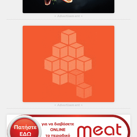
▴
Advertisement
▴
▴
Advertisement
▴