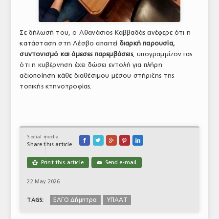
Σε δήλωσή του, ο Αθανάσιος Καββαδάς ανέφερε ότι η
κατάσταση στη Λέσβο απαιτεί
διαρκή παρουσία,
συντονισμό και άμεσες παρεμβάσεις
, υπογραμμίζοντας
ότι η κυβέρνηση έχει δώσει εντολή για πλήρη
αξιοποίηση κάθε διαθέσιμου μέσου στήριξης της
τοπικής κτηνοτροφίας.
Social media





Share this article
Print this article
Send e-mail

✉
22 May 2026
ΕΛΓΟ Δήμητρα
ΥΠΑΑΤ
TAGS: