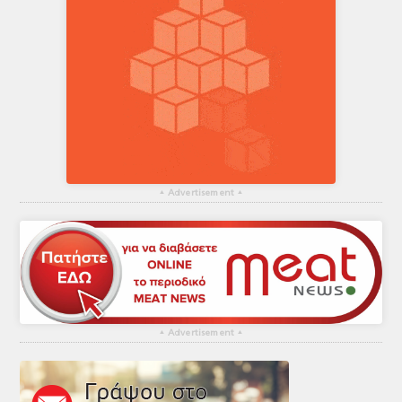
▴
Advertisement
▴
▴
Advertisement
▴