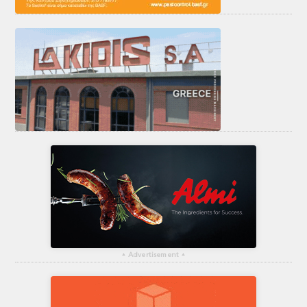
▴
Advertisement
▴