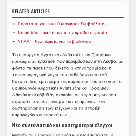
ΑΝΑΛΥΣΕΙΣ
RELATED ARTICLES
ΕΜΠΟΡΙΚΟΣ ΚΑΤΑΛΟΓΟΣ
Παράταση για τους Γεωργικούς Συμβούλους
Νησιά δύο ταχυτήτων στην προβατοτροφία
ΠΑΡΑΓΩΓΗ & ΕΜΠΟΡΙΑ
ΥΠΑΑΤ: Νέο πλαίσιο για τα βιολογικά
ΣΦΑΓΕΙΑ
Το υπουργείο Αγροτικής Ανάπτυξης και Τροφίμων
ΠΡΩΤΕΣ ΥΛΕΣ
προχωρά σε
ενίσχυση των παρεμβάσεων στη Λέσβο
, με
φόντο τις πιέσεις που δέχεται η κτηνοτροφία και η
ΕΞΟΠΛΙΣΜΟΣ
τοπική παραγωγή λόγω του αφθώδους πυρετού.
Κατά τη δεύτερη ημέρα της παρουσίας του στο νησί, ο
ΥΠΗΡΕΣΙΕΣ
υφυπουργός Αγροτικής Ανάπτυξης και Τροφίμων,
ΕΜΠΟΡΙΚΟΙ ΑΝΤΙΠΡΟΣΩΠΟΙ
Αθανάσιος Καββαδάς, ανακοίνωσε σειρά μέτρων που
αφορούν τον συντονισμό των υπηρεσιών, την
ΝΟΜΟΘΕΣΙΑ
αυστηροποίηση των ελέγχων και τη στήριξη
παραγωγών και τυροκόμων.
ΕΛΛΗΝΙΚΗ ΝΟΜΟΘΕΣΙΑ
Νέο συντονιστικό και αυστηρότεροι έλεγχοι
ΕΥΡΩΠΑΪΚΗ ΝΟΜΟΘΕΣΙΑ
Μεταξύ των βασικών αποφάσεων περιλαμβάνεται η