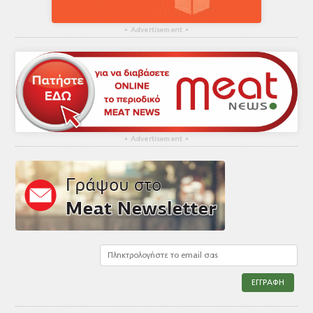
▴
Advertisement
▴
▴
Advertisement
▴