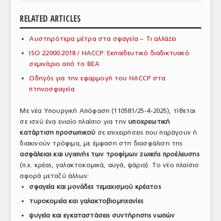
ΑΝΑΛΥΣΕΙΣ
RELATED ARTICLES
ΕΜΠΟΡΙΚΟΣ ΚΑΤΑΛΟΓΟΣ
Αυστηρότερα μέτρα στα σφαγεία – Τι αλλάζει
ISO 22000:2018 / HACCP: Εκπαιδευτικό διαδικτυακό
ΠΑΡΑΓΩΓΗ & ΕΜΠΟΡΙΑ
σεμινάριο από το ΒΕΑ
ΣΦΑΓΕΙΑ
Οδηγός για την εφαρμογή του HACCP στα
πτηνοσφαγεία
ΠΡΩΤΕΣ ΥΛΕΣ
Με νέα Υπουργική Απόφαση (110581/25-4-2025), τίθεται
ΕΞΟΠΛΙΣΜΟΣ
σε ισχύ ένα ενιαίο πλαίσιο για την
υποχρεωτική
κατάρτιση προσωπικού
σε επιχειρήσεις που παράγουν ή
ΥΠΗΡΕΣΙΕΣ
διακινούν τρόφιμα, με έμφαση στη διασφάλιση της
ΕΜΠΟΡΙΚΟΙ ΑΝΤΙΠΡΟΣΩΠΟΙ
ασφάλειας και υγιεινής των τροφίμων ζωικής προέλευσης
(π.χ. κρέας, γαλακτοκομικά, αυγά, ψάρια). Το νέο πλαίσιο
ΝΟΜΟΘΕΣΙΑ
αφορά μεταξύ άλλων:
σφαγεία και μονάδες τεμαχισμού κρέατος
ΕΛΛΗΝΙΚΗ ΝΟΜΟΘΕΣΙΑ
τυροκομεία και γαλακτοβιομηχανίες
ΕΥΡΩΠΑΪΚΗ ΝΟΜΟΘΕΣΙΑ
ψυγεία και εγκαταστάσεις συντήρησης νωπών