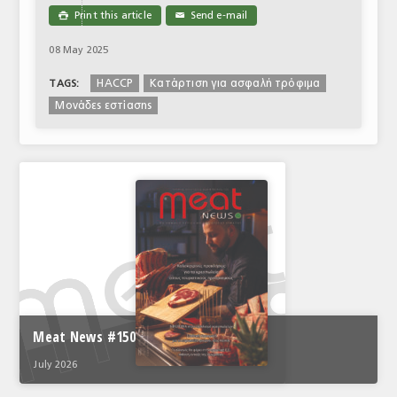
Print this article
Send e-mail

✉
08 May 2025
HACCP
Κατάρτιση για ασφαλή τρόφιμα
TAGS:
Μονάδες εστίασης
Meat News #150
July 2026