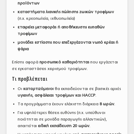
προϊόντων
ΤΟ ΠΕΡΙΟΔΙΚΟ
καταστήματα λιανικής πώλησης ζωικών τροφίμων
Profile
(π.χ. κρεοπωλεία, ιχθυοπωλεία)
εταιρείες μεταφοράς ή αποθήκευσης ευπαθών
ΑΡΧΕΙΟ ΤΕΥΧΩΝ
τροφίμων
ΣΥΝΕΔΡΙΟ ΚΡΕΑΤΟΣ
μονάδες εστίασης που επεξεργάζονται νωπό κρέας ή
ψάρια
Επίσης αφορά
προσωπικό καθαριότητας
που εργάζεται
σε εγκαταστάσεις χειρισμού τροφίμων.
Τι προβλέπεται
Οι
καταρτιζόμενοι
θα εκπαιδεύονται σε βασικές αρχές
υγιεινής, ασφάλειας τροφίμων και HACCP
.
Τα προγράμματα έχουν ελάχιστη διάρκεια
8 ωρών
.
Για υψηλότερες θέσεις ευθύνης (π.χ. υπεύθυνοι
ποιότητας σε μονάδα παραγωγής αλλαντικών),
απαιτείται
ειδική εκπαίδευση 20 ωρών
.