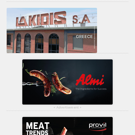
▴
Advertisement
▴