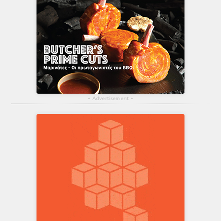
▴
Advertisement
▴