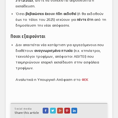
31/12/2025
, ώστε να συνεχιστεί απρόσκοπτα η
εκπαίδευση.
Όσες
βεβαιώσεις έχουν ήδη εκδοθεί
(ή θα εκδοθούν
έως το τέλος του 2025) ισχύουν για
πέντε έτη
από τη
δημοσίευση της νέας απόφασης.
Ποιοι εξαιρούνται
Δεν απαιτείται νέα κατάρτιση για εργαζόμενους που
διαθέτουν
αναγνωρισμένα πτυχία
(π.χ. κτηνίατροι,
τεχνολόγοι τροφίμων, απόφοιτοι ΑΕΙ/ΤΕΙ) που
τεκμηριώνουν επαρκή εκπαίδευση στην ασφάλεια
τροφίμων.
Αναλυτικά η Υπουργική Απόφαση στο
ΦΕΚ
Social media





Share this article