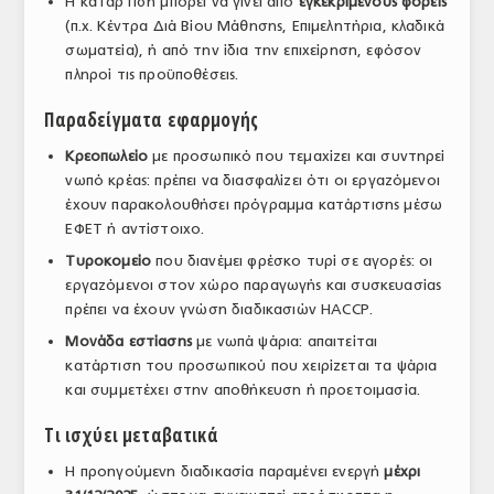
Η κατάρτιση μπορεί να γίνει από
εγκεκριμένους φορείς
(π.χ. Κέντρα Διά Βίου Μάθησης, Επιμελητήρια, κλαδικά
σωματεία), ή από την ίδια την επιχείρηση, εφόσον
πληροί τις προϋποθέσεις.
Παραδείγματα εφαρμογής
Κρεοπωλείο
με προσωπικό που τεμαχίζει και συντηρεί
νωπό κρέας: πρέπει να διασφαλίζει ότι οι εργαζόμενοι
έχουν παρακολουθήσει πρόγραμμα κατάρτισης μέσω
ΕΦΕΤ ή αντίστοιχο.
Τυροκομείο
που διανέμει φρέσκο τυρί σε αγορές: οι
εργαζόμενοι στον χώρο παραγωγής και συσκευασίας
πρέπει να έχουν γνώση διαδικασιών HACCP.
Μονάδα εστίασης
με νωπά ψάρια: απαιτείται
κατάρτιση του προσωπικού που χειρίζεται τα ψάρια
και συμμετέχει στην αποθήκευση ή προετοιμασία.
Τι ισχύει μεταβατικά
Η προηγούμενη διαδικασία παραμένει ενεργή
μέχρι